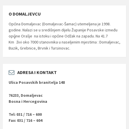
O DOMALJEVCU
Općina Domaljevac (Domaljevac-Šamac) utemeljena je 1998.
godine. Nalazi se u središnjem dijelu Županije Posavske između
općine Orašje na istoku i općine Odžak na zapadu. Na 41.7
2
Km
živi oko 7000 stanovnika u naseljenim mjestima : Domaljevac,
Bazik, Grebnice, Brvnik i Tursinovac.
ADRESA I KONTAKT
Ulica Posavskih branitelja 148
76233, Domaljevac
Bosna i Hercegovina
Tel: 031 / 716 – 600
Fax: 031 / 716 – 604