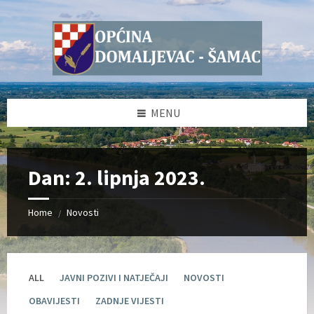
Skip
Skip
Skip
Skip
to
to
to
to
content
left
right
footer
sidebar
sidebar
MENU
Dan:
2. lipnja 2023.
Home
Novosti
/
ALL
JAVNI POZIVI I NATJEČAJI
NOVOSTI
OBAVIJESTI
ZADNJE VIJESTI