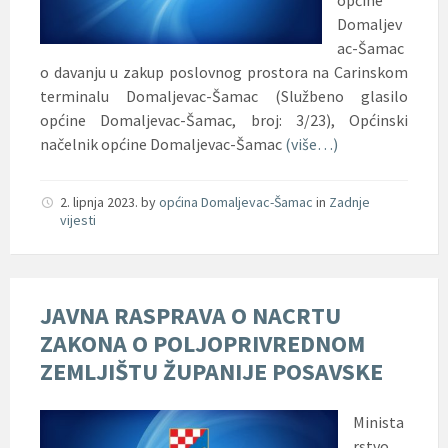
Domaljev
ac-Šamac
o davanju u zakup poslovnog prostora na Carinskom
terminalu Domaljevac-Šamac (Službeno glasilo
općine Domaljevac-Šamac, broj: 3/23), Općinski
načelnik općine Domaljevac-Šamac
(više…)
2. lipnja 2023.
by
općina Domaljevac-Šamac
in
Zadnje
vijesti
JAVNA RASPRAVA O NACRTU
ZAKONA O POLJOPRIVREDNOM
ZEMLJIŠTU ŽUPANIJE POSAVSKE
Minista
rstvo