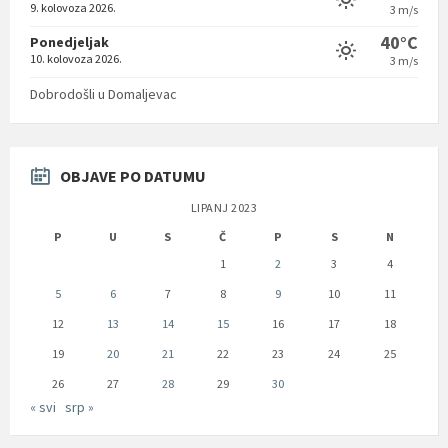
9. kolovoza 2026.
3 m/s
40°C
Ponedjeljak
10. kolovoza 2026.
3 m/s
Dobrodošli u Domaljevac
OBJAVE PO DATUMU
LIPANJ 2023
P
U
S
Č
P
S
N
1
2
3
4
5
6
7
8
9
10
11
12
13
14
15
16
17
18
19
20
21
22
23
24
25
26
27
28
29
30
« svi
srp »