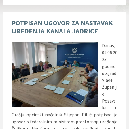
POTPISAN UGOVOR ZA NASTAVAK
UREĐENJA KANALA JADRICE
Danas,
02.06.20
23.
godine
u zgradi
Vlade
Županij
e
Posavs
ke u
Orašju općinski načelnik Stjepan Piljić potpisao je
ugovor s federalnim ministrom prostornog uređenja
Željkom Nedićem za nastavak uređenja kanala