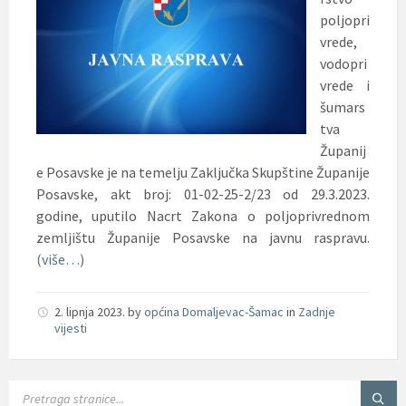
poljopri
vrede,
vodopri
vrede i
šumars
tva
Županij
e Posavske je na temelju Zaključka Skupštine Županije
Posavske, akt broj: 01-02-25-2/23 od 29.3.2023.
godine, uputilo Nacrt Zakona o poljoprivrednom
zemljištu Županije Posavske na javnu raspravu.
(više…)
2. lipnja 2023.
by
općina Domaljevac-Šamac
in
Zadnje
vijesti
SEARCH: