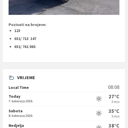
Pozivati na brojeve:
123
031/ 713 147
031/ 761 065
VRIJEME
08:08
Local Time
27°C
Today
7. kolovoza 2026.
3 m/s
35°C
Subota
8. kolovoza 2026.
3 m/s
38°C
Nedjelja