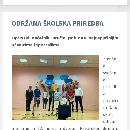
ODRŽANA ŠKOLSKA PRIREDBA
Općinski načelnik uručio poklone najuspješnijim
učenicima i sportašima
Završn
a
svečan
a
priredb
a
povodo
m Dana
škole
održan
a je u jučer 12. lipnja u dvorani Hrvatskog doma u