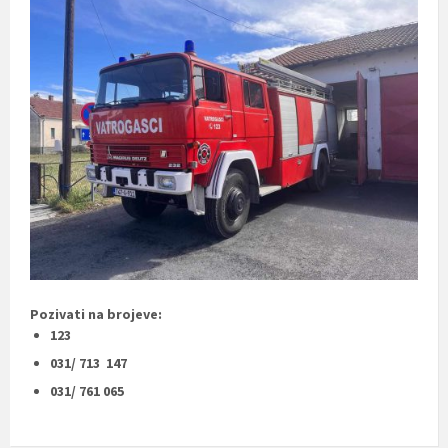
Pozivati na brojeve:
123
031/ 713 147
031/ 761 065