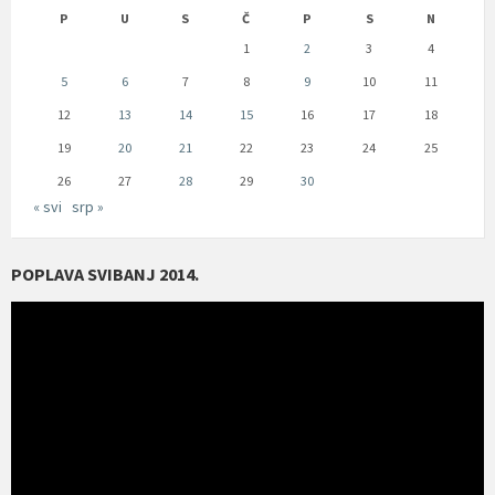
P
U
S
Č
P
S
N
1
2
3
4
5
6
7
8
9
10
11
12
13
14
15
16
17
18
19
20
21
22
23
24
25
26
27
28
29
30
« svi
srp »
POPLAVA SVIBANJ 2014.
Reproduktor
videozapisa