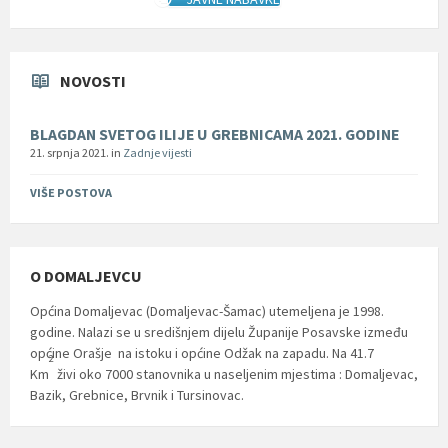
NOVOSTI
BLAGDAN SVETOG ILIJE U GREBNICAMA 2021. GODINE
21. srpnja 2021.
in
Zadnje vijesti
VIŠE POSTOVA
O DOMALJEVCU
Općina Domaljevac (Domaljevac-Šamac) utemeljena je 1998.
godine. Nalazi se u središnjem dijelu Županije Posavske između
općine Orašje na istoku i općine Odžak na zapadu. Na 41.7
2
Km
živi oko 7000 stanovnika u naseljenim mjestima : Domaljevac,
Bazik, Grebnice, Brvnik i Tursinovac.