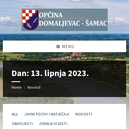
Skip
Skip
Skip
Skip
to
to
to
to
content
left
right
footer
sidebar
sidebar
MENU
Dan:
13. lipnja 2023.
Home
Novosti
/
ALL
JAVNI POZIVI I NATJEČAJI
NOVOSTI
OBAVIJESTI
ZADNJE VIJESTI