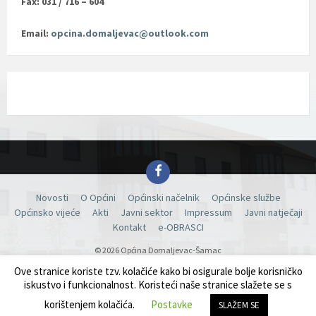
Fax: 031 / 716 – 604
Email:
opcina.domaljevac@outlook.com
Facebook
Novosti
O Općini
Općinski načelnik
Općinske službe
Općinsko vijeće
Akti
Javni sektor
Impressum
Javni natječaji
Kontakt
e-OBRASCI
© 2026 Općina Domaljevac-Šamac
Ove stranice koriste tzv. kolačiće kako bi osigurale bolje korisničko
iskustvo i funkcionalnost. Koristeći naše stranice slažete se s
korištenjem kolačića.
Postavke
SLAŽEM SE