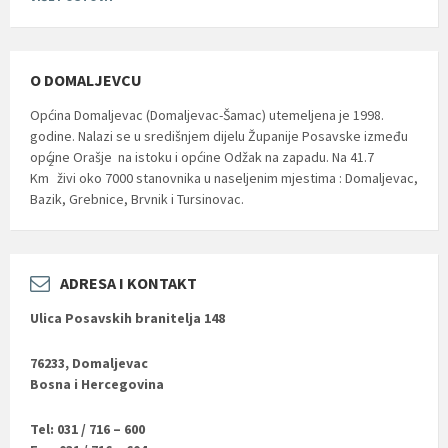
O DOMALJEVCU
Općina Domaljevac (Domaljevac-Šamac) utemeljena je 1998.
godine. Nalazi se u središnjem dijelu Županije Posavske između
općine Orašje na istoku i općine Odžak na zapadu. Na 41.7
2
Km
živi oko 7000 stanovnika u naseljenim mjestima : Domaljevac,
Bazik, Grebnice, Brvnik i Tursinovac.
ADRESA I KONTAKT
Ulica Posavskih branitelja 148
76233, Domaljevac
Bosna i Hercegovina
Tel: 031 / 716 – 600