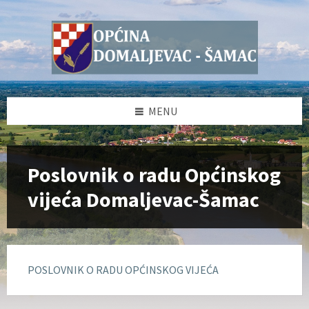
Skip
Skip
Skip
to
to
to
content
left
footer
sidebar
MENU
Poslovnik o radu Općinskog
vijeća Domaljevac-Šamac
POSLOVNIK O RADU OPĆINSKOG VIJEĆA