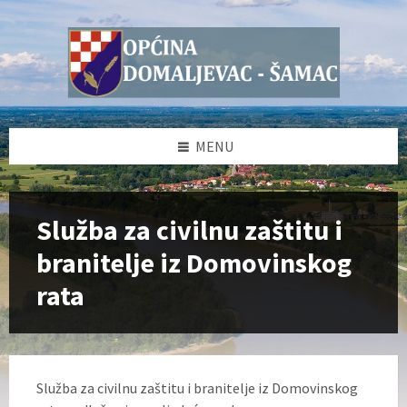
Skip
Skip
Skip
to
to
to
content
left
footer
sidebar
MENU
Služba za civilnu zaštitu i
branitelje iz Domovinskog
rata
Služba za civilnu zaštitu i branitelje iz Domovinskog