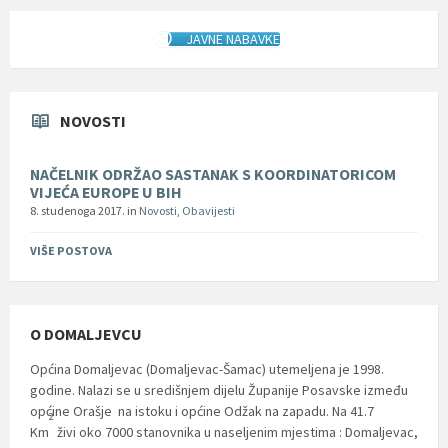
JAVNE NABAVKE
NOVOSTI
NAČELNIK ODRŽAO SASTANAK S KOORDINATORICOM
VIJEĆA EUROPE U BIH
8. studenoga 2017.
in
Novosti
,
Obavijesti
VIŠE POSTOVA
O DOMALJEVCU
Općina Domaljevac (Domaljevac-Šamac) utemeljena je 1998.
godine. Nalazi se u središnjem dijelu Županije Posavske između
općine Orašje na istoku i općine Odžak na zapadu. Na 41.7
2
Km
živi oko 7000 stanovnika u naseljenim mjestima : Domaljevac,