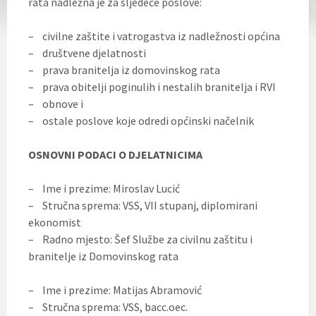
rata nadležna je za sljedeće poslove:
– civilne zaštite i vatrogastva iz nadležnosti općina
– društvene djelatnosti
– prava branitelja iz domovinskog rata
– prava obitelji poginulih i nestalih branitelja i RVI
– obnove i
– ostale poslove koje odredi općinski načelnik
OSNOVNI PODACI O DJELATNICIMA
– Ime i prezime: Miroslav Lucić
– Stručna sprema: VSS, VII stupanj, diplomirani
ekonomist
– Radno mjesto: Šef Službe za civilnu zaštitu i
branitelje iz Domovinskog rata
– Ime i prezime: Matijas Abramović
– Stručna sprema: VSS, bacc.oec.