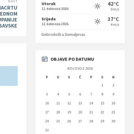
Next
42°C
Utorak
 NACRTU
11. kolovoza 2026.
0 m/s
REDNOM
37°C
Srijeda
UPANIJE
12. kolovoza 2026.
4 m/s
SAVSKE
Dobrodošli u Domaljevac
OBJAVE PO DATUMU
KOLOVOZ 2026
P
U
S
Č
P
S
N
1
2
3
4
5
6
7
8
9
10
11
12
13
14
15
16
17
18
19
20
21
22
23
24
25
26
27
28
29
30
31