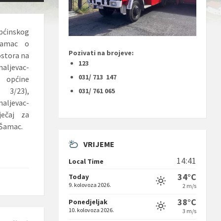
pćinskog
-Šamac o
Pozivati na brojeve:
ostora na
123
ljevac-
031/ 713 147
 općine
 3/23),
031/ 761 065
aljevac-
ječaj za
-Šamac.
VRIJEME
14:41
Local Time
34°C
Today
9. kolovoza 2026.
2 m/s
38°C
Ponedjeljak
10. kolovoza 2026.
3 m/s