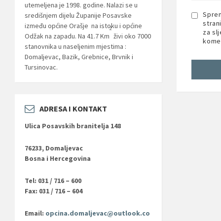
utemeljena je 1998. godine. Nalazi se u
Sprem
središnjem dijelu Županije Posavske
stran
između općine Orašje na istoku i općine
2
za sl
Odžak na zapadu. Na 41.7 Km
živi oko 7000
komen
stanovnika u naseljenim mjestima :
Domaljevac, Bazik, Grebnice, Brvnik i
Tursinovac.
ADRESA I KONTAKT
Ulica Posavskih branitelja 148
76233, Domaljevac
Bosna i Hercegovina
Tel: 031 / 716 – 600
Fax: 031 / 716 – 604
Email:
opcina.domaljevac@outlook.co