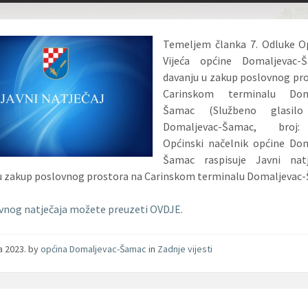
Temeljem članka 7. Odluke O
Vijeća općine Domaljevac
davanju u zakup poslovnog pr
Carinskom terminalu Doma
Šamac (Službeno glasilo
Domaljevac-Šamac, broj:
Općinski načelnik općine Dom
Šamac
raspisuje Javni nat
u zakup poslovnog prostora na Carinskom terminalu Domaljevac
vnog natječaja možete preuzeti OVDJE.
ja 2023.
by
općina Domaljevac-Šamac
in
Zadnje vijesti