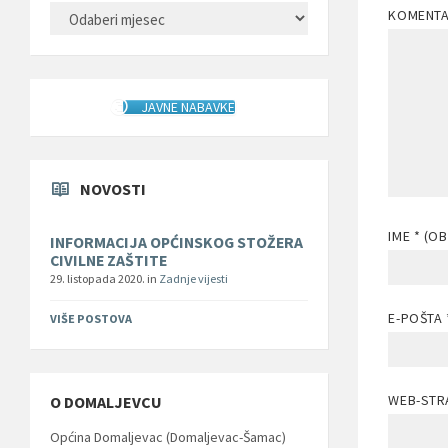
ARHIVA
KOMENT
JAVNE NABAVKE
NOVOSTI
IME
* (O
INFORMACIJA OPĆINSKOG STOŽERA
CIVILNE ZAŠTITE
29. listopada 2020.
in
Zadnje vijesti
E-POŠTA
VIŠE POSTOVA
WEB-STR
O DOMALJEVCU
Općina Domaljevac (Domaljevac-Šamac)