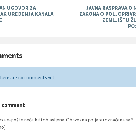
AN UGOVOR ZA
JAVNA RASPRAVA O
AK UREĐENJA KANALA
ZAKONA O POLJOPRIV
E
ZEMLJIŠTU Ž
PO
mments
here are no comments yet
a comment
esa e-pošte neće biti objavljena.
Obavezna polja su označena sa
*
no)