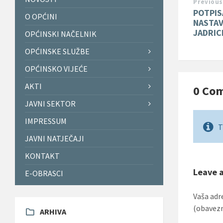
Previous
POTPIS
O OPĆINI
NASTAV
JADRIC
OPĆINSKI NAČELNIK
OPĆINSKE SLUŽBE
OPĆINSKO VIJEĆE
AKTI
0 Co
JAVNI SEKTOR
IMPRESSUM
T
JAVNI NATJEČAJI
KONTAKT
Leave 
E-OBRASCI
Vaša adr
(obavez
ARHIVA