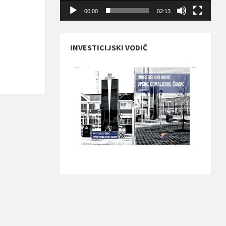
00:00
02:13
INVESTICIJSKI VODIČ