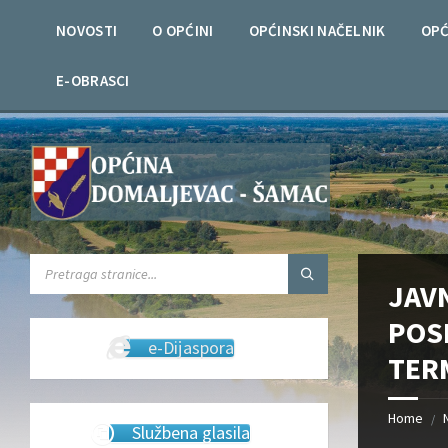
Skip
Skip
Skip
Skip
to
to
to
to
NOVOSTI
O OPĆINI
OPĆINSKI NAČELNIK
OPĆ
content
left
right
footer
sidebar
sidebar
E-OBRASCI
SEARCH:
JAV
POS
e-Dijaspora
TER
Home
/
Službena glasila