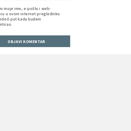
i moje ime, e-poštu i web-
icu u ovom internet pregledniku
jedeći put kada budem
tirao.