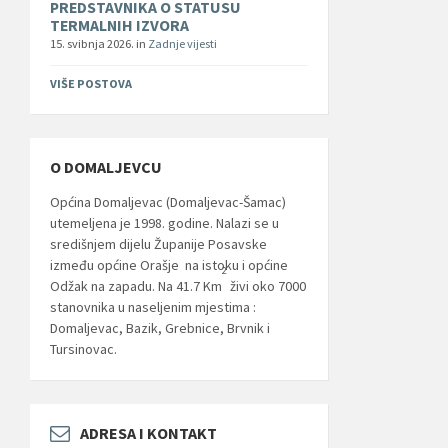
PREDSTAVNIKA O STATUSU
TERMALNIH IZVORA
15. svibnja 2026.
in
Zadnje vijesti
VIŠE POSTOVA
O DOMALJEVCU
Općina Domaljevac (Domaljevac-Šamac)
utemeljena je 1998. godine. Nalazi se u
središnjem dijelu Županije Posavske
između općine Orašje na istoku i općine
2
Odžak na zapadu. Na 41.7 Km
živi oko 7000
stanovnika u naseljenim mjestima :
Domaljevac, Bazik, Grebnice, Brvnik i
Tursinovac.
ADRESA I KONTAKT