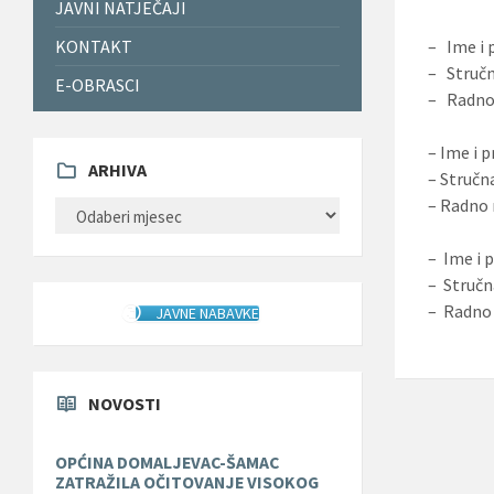
JAVNI NATJEČAJI
– Ime i 
KONTAKT
– Stručn
E-OBRASCI
– Radno 
– Ime i 
ARHIVA
– Stručn
– Radno 
ARHIVA
– Ime i 
– Stručn
– Radno 
JAVNE NABAVKE
NOVOSTI
OPĆINA DOMALJEVAC-ŠAMAC
ZATRAŽILA OČITOVANJE VISOKOG