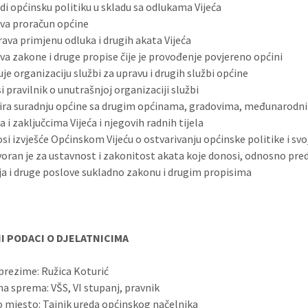
i općinsku politiku u skladu sa odlukama Vijeća
va proračun općine
ava primjenu odluka i drugih akata Vijeća
va zakone i druge propise čije je provođenje povjereno općini
je organizaciju službi za upravu i drugih službi općine
 pravilnik o unutrašnjoj organizaciji službi
ira suradnju općine sa drugim općinama, gradovima, međunarodni
i zaključcima Vijeća i njegovih radnih tijela
i izvješće Općinskom Vijeću o ostvarivanju općinske politike i sv
ran je za ustavnost i zakonitost akata koje donosi, odnosno pred
a i druge poslove sukladno zakonu i drugim propisima
I PODACI O DJELATNICIMA
prezime: Ružica Koturić
a sprema: VŠS, VI stupanj, pravnik
mjesto: Tajnik ureda općinskog načelnika