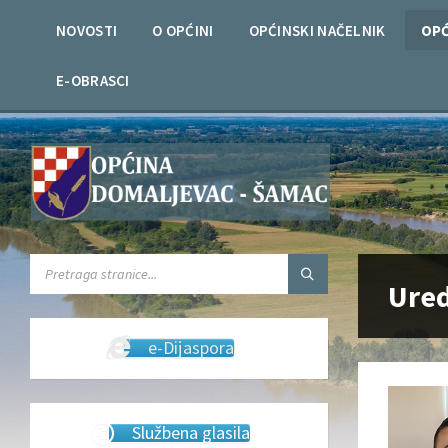
Skip
Skip
Skip
to
to
to
NOVOSTI
O OPĆINI
OPĆINSKI NAČELNIK
OPĆ
content
left
footer
sidebar
E-OBRASCI
SEARCH:
Ured
e-Dijaspora
Službena glasila