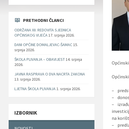
PRETHODNI ČLANCI
ODRŽANA XII. REDOVITA SJEDNICA
OPĆINSKOG VIJEĆA
17. srpnja 2026.
DANI OPĆINE DOMALJEVAC-ŠAMAC
15.
srpnja 2026.
ŠKOLA PLIVANJA – OBAVIJEST
14. srpnja
Općinski 
2026.
JAVNA RASPRAVA O DVA NACRTA ZAKONA
Općinski
13. srpnja 2026.
LJETNA ŠKOLA PLIVANJA
1. srpnja 2026.
– predst
– donosi
– izrađu
investic
IZBORNIK
na korišt
– predla
NOVOSTI