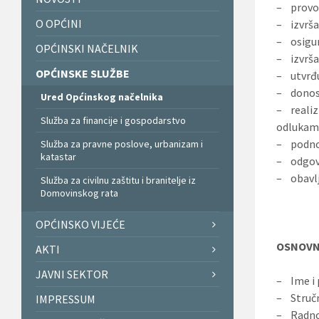
– provod
O OPĆINI
– izvrša
– osigur
OPĆINSKI NAČELNIK
– izvrša
OPĆINSKE SLUŽBE
– utvrđu
– donosi
Ured Općinskog načelnika
– realiz
Služba za financije i gospodarstvo
odlukama 
– podnos
Služba za pravne poslove, urbanizam i
katastar
– odgovo
– obavlj
Služba za civilnu zaštitu i branitelje iz
Domovinskog rata
OPĆINSKO VIJEĆE
OSNOVN
AKTI
JAVNI SEKTOR
– Ime i 
– Stručn
IMPRESSUM
– Radno 