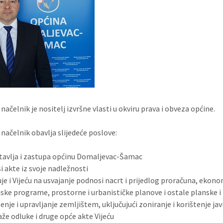
načelnik je nositelj izvršne vlasti u okviru prava i obveza općine.
 načelnik obavlja slijedeće poslove:
avlja i zastupa općinu Domaljevac-Šamac
 akte iz svoje nadležnosti
je i Vijeću na usvajanje podnosi nacrt i prijedlog proračuna, ekon
ijske programe, prostorne i urbanističke planove i ostale planske
enje i upravljanje zemljištem, uključujući zoniranje i korištenje j
že odluke i druge opće akte Vijeću