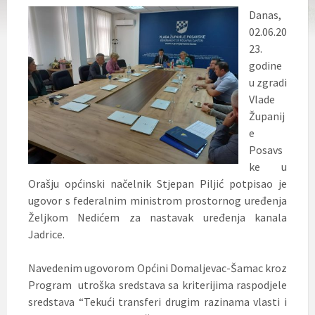
Danas,
02.06.20
23.
godine
u zgradi
Vlade
Županij
e
Posavs
ke u
Orašju općinski načelnik Stjepan Piljić potpisao je
ugovor s federalnim ministrom prostornog uređenja
Željkom Nedićem za nastavak uređenja kanala
Jadrice.
Navedenim ugovorom Općini Domaljevac-Šamac kroz
Program utroška sredstava sa kriterijima raspodjele
sredstava “Tekući transferi drugim razinama vlasti i