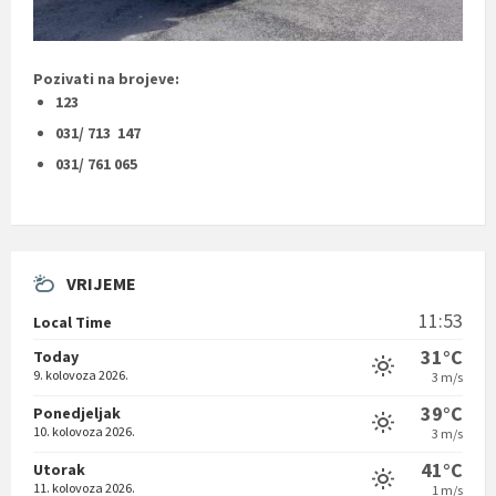
Pozivati na brojeve:
123
031/ 713 147
031/ 761 065
VRIJEME
11:53
Local Time
31°C
Today
9. kolovoza 2026.
3 m/s
39°C
Ponedjeljak
10. kolovoza 2026.
3 m/s
41°C
Utorak
11. kolovoza 2026.
1 m/s