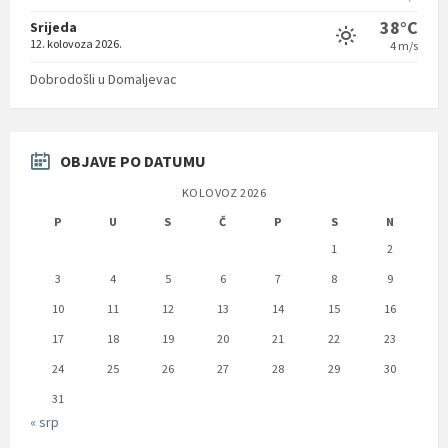
38°C
Srijeda
12. kolovoza 2026.
4 m/s
Dobrodošli u Domaljevac
OBJAVE PO DATUMU
KOLOVOZ 2026
P
U
S
Č
P
S
N
1
2
3
4
5
6
7
8
9
10
11
12
13
14
15
16
17
18
19
20
21
22
23
24
25
26
27
28
29
30
31
« srp