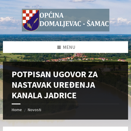
Skip
Skip
Skip
Skip
to
to
to
to
content
left
right
footer
sidebar
sidebar
MENU
POTPISAN UGOVOR ZA
NASTAVAK UREĐENJA
KANALA JADRICE
Home
Novosti
/