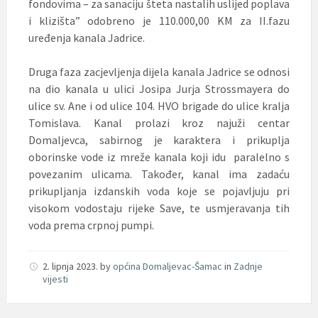
fondovima – za sanaciju šteta nastalih uslijed poplava
i klizišta” odobreno je 110.000,00 KM za II.fazu
uređenja kanala Jadrice.
Druga faza zacjevljenja dijela kanala Jadrice se odnosi
na dio kanala u ulici Josipa Jurja Strossmayera do
ulice sv. Ane i od ulice 104. HVO brigade do ulice kralja
Tomislava. Kanal prolazi kroz najuži centar
Domaljevca, sabirnog je karaktera i prikuplja
oborinske vode iz mreže kanala koji idu paralelno s
povezanim ulicama. Također, kanal ima zadaću
prikupljanja izdanskih voda koje se pojavljuju pri
visokom vodostaju rijeke Save, te usmjeravanja tih
voda prema crpnoj pumpi.
2. lipnja 2023.
by
općina Domaljevac-Šamac
in
Zadnje
vijesti