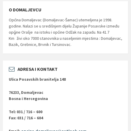
O DOMALJEVCU
Općina Domaljevac (Domaljevac-Šamac) utemeljena je 1998.
godine. Nalazi se u središnjem dijelu Županije Posavske između
općine Orašje na istoku i općine Odžak na zapadu. Na 41.7
2
Km
živi oko 7000 stanovnika u naseljenim mjestima : Domaljevac,
Bazik, Grebnice, Brvnik i Tursinovac.
ADRESA I KONTAKT
Ulica Posavskih branitelja 148
76233, Domaljevac
Bosna i Hercegovina
Tel: 031 / 716 – 600
Fax: 031 / 716 – 604