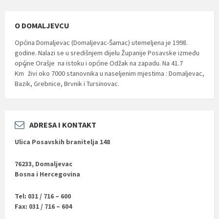
O DOMALJEVCU
Općina Domaljevac (Domaljevac-Šamac) utemeljena je 1998.
godine. Nalazi se u središnjem dijelu Županije Posavske između
općine Orašje na istoku i općine Odžak na zapadu. Na 41.7
2
Km
živi oko 7000 stanovnika u naseljenim mjestima : Domaljevac,
Bazik, Grebnice, Brvnik i Tursinovac.
ADRESA I KONTAKT
Ulica Posavskih branitelja 148
76233, Domaljevac
Bosna i Hercegovina
Tel: 031 / 716 – 600
Fax: 031 / 716 – 604