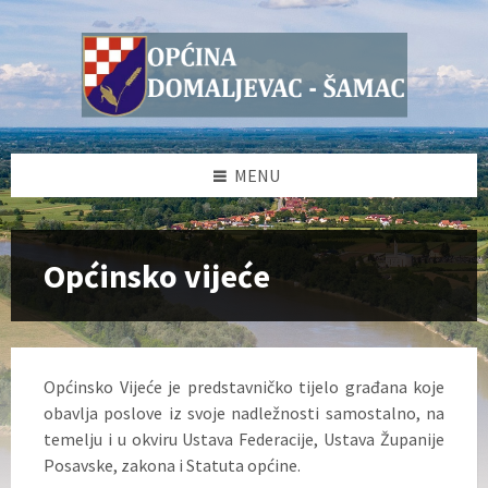
Skip
Skip
Skip
to
to
to
content
left
footer
sidebar
MENU
Općinsko vijeće
Općinsko Vijeće je predstavničko tijelo građana koje
obavlja poslove iz svoje nadležnosti samostalno, na
temelju i u okviru Ustava Federacije, Ustava Županije
Posavske, zakona i Statuta općine.