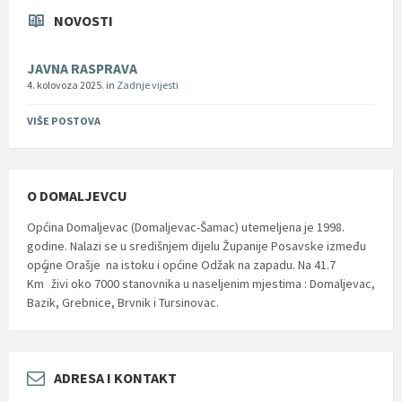
NOVOSTI
JAVNA RASPRAVA
4. kolovoza 2025.
in
Zadnje vijesti
VIŠE POSTOVA
O DOMALJEVCU
Općina Domaljevac (Domaljevac-Šamac) utemeljena je 1998.
godine. Nalazi se u središnjem dijelu Županije Posavske između
općine Orašje na istoku i općine Odžak na zapadu. Na 41.7
2
Km
živi oko 7000 stanovnika u naseljenim mjestima : Domaljevac,
Bazik, Grebnice, Brvnik i Tursinovac.
ADRESA I KONTAKT