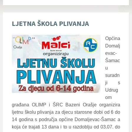
LJETNA ŠKOLA PLIVANJA
Općina
Domalj
evac-
Šamac
u
suradn
ji s
Udrug
om
građana OLIMP i ŠRC Bazeni Orašje organizira
ljetnu školu plivanja za djecu starosne dobi od 6 do
14 godina s područja općine Domaljevac-Šamac a
koja će trajati 13 dana i to u razdoblju od 03.07. do