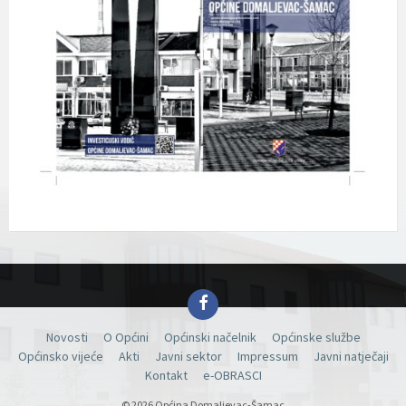
Facebook
Novosti
O Općini
Općinski načelnik
Općinske službe
Općinsko vijeće
Akti
Javni sektor
Impressum
Javni natječaji
Kontakt
e-OBRASCI
© 2026 Općina Domaljevac-Šamac