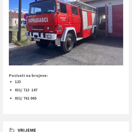
Pozivati na brojeve:
123
031/ 713 147
031/ 761 065
VRIJEME