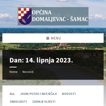
Skip
Skip
Skip
Skip
to
to
to
to
content
left
right
footer
sidebar
sidebar
MENU
Dan:
14. lipnja 2023.
Home
Novosti
/
ALL
JAVNI POZIVI I NATJEČAJI
NOVOSTI
OBAVIJESTI
ZADNJE VIJESTI