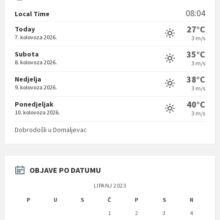
08:04
Local Time
27°C
Today
7. kolovoza 2026.
3 m/s
35°C
Subota
8. kolovoza 2026.
3 m/s
38°C
Nedjelja
9. kolovoza 2026.
3 m/s
40°C
Ponedjeljak
10. kolovoza 2026.
3 m/s
Dobrodošli u Domaljevac
OBJAVE PO DATUMU
LIPANJ 2023
P
U
S
Č
P
S
N
1
2
3
4