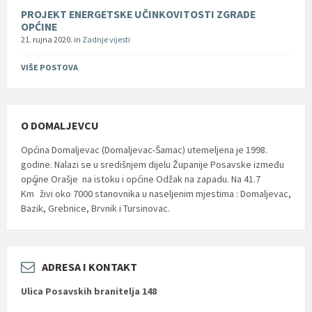
PROJEKT ENERGETSKE UČINKOVITOSTI ZGRADE
OPĆINE
21. rujna 2020.
in
Zadnje vijesti
VIŠE POSTOVA
O DOMALJEVCU
Općina Domaljevac (Domaljevac-Šamac) utemeljena je 1998.
godine. Nalazi se u središnjem dijelu Županije Posavske između
općine Orašje na istoku i općine Odžak na zapadu. Na 41.7
2
Km
živi oko 7000 stanovnika u naseljenim mjestima : Domaljevac,
Bazik, Grebnice, Brvnik i Tursinovac.
ADRESA I KONTAKT
Ulica Posavskih branitelja 148