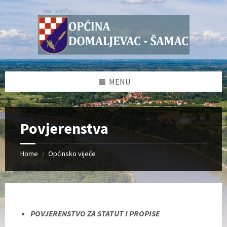
Skip
Skip
Skip
to
to
to
content
left
footer
sidebar
MENU
Povjerenstva
Home
Općinsko vijeće
/
POVJERENSTVO ZA STATUT I PROPISE