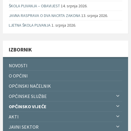
ŠKOLA PLIVANJA – OBAVIJEST
14. srpnja 2026.
JAVNA RASPRAVA O DVA NACRTA ZAKONA
13. srpnja 2026.
LJETNA ŠKOLA PLIVANJA
1. srpnja 2026.
IZBORNIK
NOVOSTI
O OPĆINI
OPĆINSKI NAČELNIK
OPĆINSKE SLUŽBE
OPĆINSKO VIJEĆE
AKTI
JAVNI SEKTOR