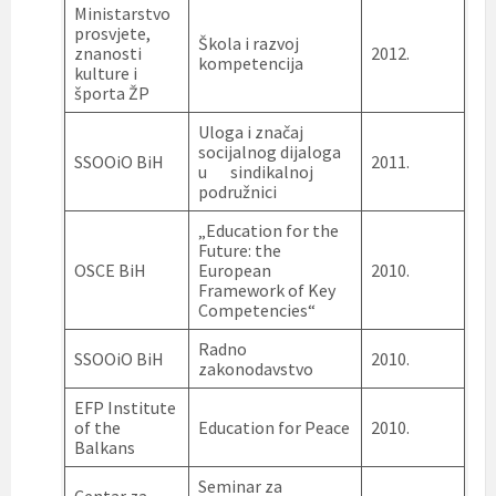
Ministarstvo
prosvjete,
Škola i razvoj
znanosti
2012.
kompetencija
kulture i
športa ŽP
Uloga i značaj
socijalnog dijaloga
SSOOiO BiH
2011.
u sindikalnoj
podružnici
„Education for the
Future: the
OSCE BiH
European
2010.
Framework of Key
Competencies“
Radno
SSOOiO BiH
2010.
zakonodavstvo
EFP Institute
of the
Education for Peace
2010.
Balkans
Seminar za
Centar za