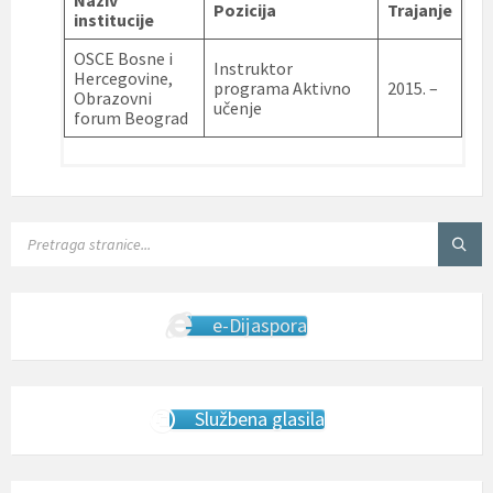
Pozicija
Trajanje
institucije
OSCE Bosne i
Instruktor
Hercegovine,
programa Aktivno
2015. –
Obrazovni
učenje
forum Beograd
SEARCH:
e-Dijaspora
Službena glasila