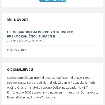
JAVNE NABAVKE
NOVOSTI
U BOGDANOVCIMA POTPISAN UGOVOR O
PREKOGRANIČNOJ SURADNJI
11. lipnja 2024.
in
Zadnje vijesti
VIŠE POSTOVA
O DOMALJEVCU
Općina Domaljevac (Domaljevac-Šamac) utemeljena je 1998.
godine. Nalazi se u središnjem dijelu Županije Posavske između
općine Orašje na istoku i općine Odžak na zapadu. Na 41.7
2
Km
živi oko 7000 stanovnika u naseljenim mjestima : Domaljevac,
Bazik, Grebnice, Brvnik i Tursinovac.