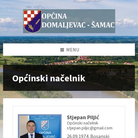
Skip
Skip
Skip
to
to
to
content
left
footer
sidebar
MENU
Općinski načelnik
Stjepan Piljić
Općinski načelnik
stjepan.piljic@gmail.com
26.09.1974. Bosanski