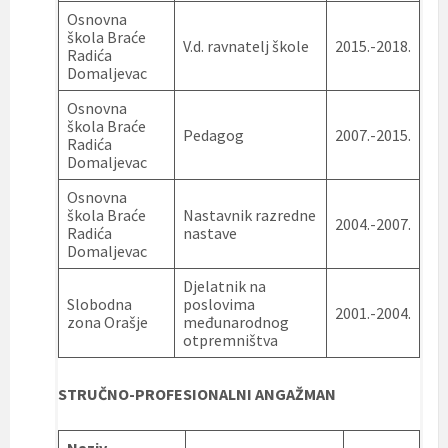
Osnovna
škola Braće
V.d. ravnatelj škole
2015.-2018.
Radića
Domaljevac
Osnovna
škola Braće
Pedagog
2007.-2015.
Radića
Domaljevac
Osnovna
škola Braće
Nastavnik razredne
2004.-2007.
Radića
nastave
Domaljevac
Djelatnik na
Slobodna
poslovima
2001.-2004.
zona Orašje
međunarodnog
otpremništva
STRUČNO-PROFESIONALNI ANGAŽMAN
Naziv