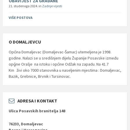
OBAVIJEST ZA GRAĐANE
21. studenoga 2024.
in
Zadnje vijesti
VIŠE POSTOVA
O DOMALJEVCU
Općina Domaljevac (Domaljevac-Šamac) utemeljena je 1998.
godine. Nalazi se u središnjem dijelu Županije Posavske između
općine Orašje na istoku i općine Odžak na zapadu. Na 41.7
2
Km
živi oko 7000 stanovnika u naseljenim mjestima : Domaljevac,
Bazik, Grebnice, Brvnik i Tursinovac.
ADRESA I KONTAKT
Ulica Posavskih branitelja 148
76233, Domaljevac