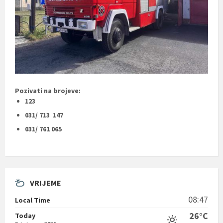
Pozivati na brojeve:
123
031/ 713 147
031/ 761 065
VRIJEME
08:47
Local Time
26°C
Today