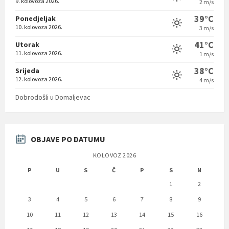
9. kolovoza 2026.
2 m/s
39°C
Ponedjeljak
10. kolovoza 2026.
3 m/s
41°C
Utorak
11. kolovoza 2026.
1 m/s
38°C
Srijeda
12. kolovoza 2026.
4 m/s
Dobrodošli u Domaljevac
OBJAVE PO DATUMU
KOLOVOZ 2026
P
U
S
Č
P
S
N
1
2
3
4
5
6
7
8
9
10
11
12
13
14
15
16