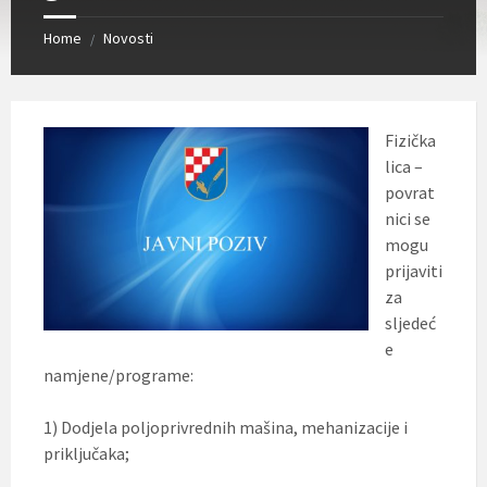
Home
Novosti
/
Fizička
lica –
povrat
nici se
mogu
prijaviti
za
sljedeć
e
namjene/programe:
1) Dodjela poljoprivrednih mašina, mehanizacije i
priključaka;