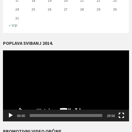
17
18
19
20
21
22
23
24
25
26
27
28
29
30
31
« srp
POPLAVA SVIBANJ 2014.
Reproduktor
videozapisa
00:00
28:56
PROMOTIVNI VIDEO OPĆINE