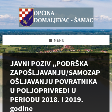
Skip
Skip
Skip
Skip
to
to
to
to
content
left
right
footer
sidebar
sidebar
MENU
JAVNI POZIV „PODRŠKA
ZAPOŠLJAVANJU/SAMOZAP
OŠLJAVANJU POVRATNIKA
U POLJOPRIVREDI U
PERIODU 2018. I 2019.
godine