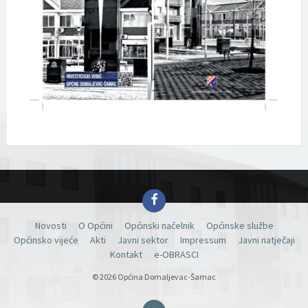
Facebook
Novosti
O Općini
Općinski načelnik
Općinske službe
Općinsko vijeće
Akti
Javni sektor
Impressum
Javni natječaji
Kontakt
e-OBRASCI
© 2026 Općina Domaljevac-Šamac