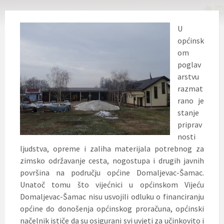
U
općinsk
om
poglav
arstvu
razmat
rano je
stanje
priprav
nosti
ljudstva, opreme i zaliha materijala potrebnog za
zimsko održavanje cesta, nogostupa i drugih javnih
površina na području općine Domaljevac-Šamac.
Unatoč tomu što vijećnici u općinskom Vijeću
Domaljevac-Šamac nisu usvojili odluku o financiranju
općine do donošenja općinskog proračuna,
općinski
načelnik ističe da su osigurani svi uvjeti za učinkovito i