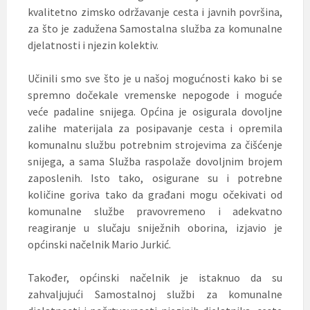
kvalitetno zimsko održavanje cesta i javnih površina,
za što je zadužena Samostalna služba za komunalne
djelatnosti i njezin kolektiv.
Učinili smo sve što je u našoj mogućnosti kako bi se
spremno dočekale vremenske nepogode i moguće
veće padaline snijega. Općina je osigurala dovoljne
zalihe materijala za posipavanje cesta i opremila
komunalnu službu potrebnim strojevima za čišćenje
snijega, a sama Služba raspolaže dovoljnim brojem
zaposlenih. Isto tako, osigurane su i potrebne
količine goriva tako da građani mogu očekivati od
komunalne službe pravovremeno i adekvatno
reagiranje u slučaju sniježnih oborina, izjavio je
općinski načelnik Mario Jurkić.
Također, općinski načelnik je istaknuo da su
zahvaljujući Samostalnoj službi za komunalne