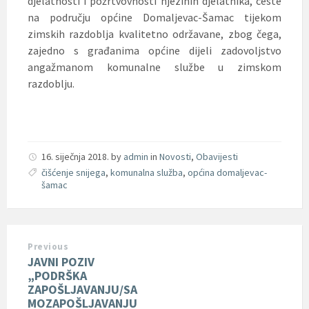
djelatnosti i požrtvovnosti njezinih djelatnika, ceste
na području općine Domaljevac-Šamac tijekom
zimskih razdoblja kvalitetno održavane, zbog čega,
zajedno s građanima općine dijeli zadovoljstvo
angažmanom komunalne službe u zimskom
razdoblju.
16. siječnja 2018.
by
admin
in
Novosti
,
Obavijesti
čišćenje snijega
,
komunalna služba
,
općina domaljevac-
šamac
Previous
JAVNI POZIV
„PODRŠKA
ZAPOŠLJAVANJU/SA
MOZAPOŠLJAVANJU