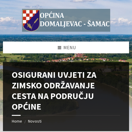
Skip
Skip
Skip
Skip
to
to
to
to
content
left
right
footer
sidebar
sidebar
MENU
OSIGURANI UVJETI ZA
ZIMSKO ODRŽAVANJE
CESTA NA PODRUČJU
OPĆINE
Home
Novosti
/