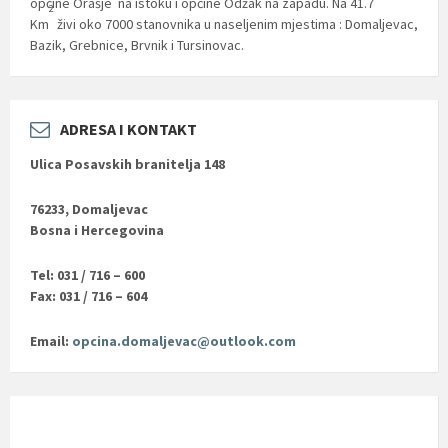
općine Orašje na istoku i općine Odžak na zapadu. Na 41.7
2
Km
živi oko 7000 stanovnika u naseljenim mjestima : Domaljevac,
Bazik, Grebnice, Brvnik i Tursinovac.
ADRESA I KONTAKT
Ulica Posavskih branitelja 148
76233, Domaljevac
Bosna i Hercegovina
Tel: 031 / 716 – 600
Fax: 031 / 716 – 604
Email:
opcina.domaljevac@outlook.com