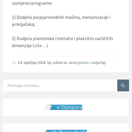
namjene/programe:
1) Dodjela poljoprivrednih mašina, mehanizacije i
priključaka;
2) Dodjela plastenika (metalni i plastični različitih
dimenzija
(više…)
19. siječnja 2018.
by
admin
in
Javni pozivi i natječaji
SEARCH:
e-Dijaspora