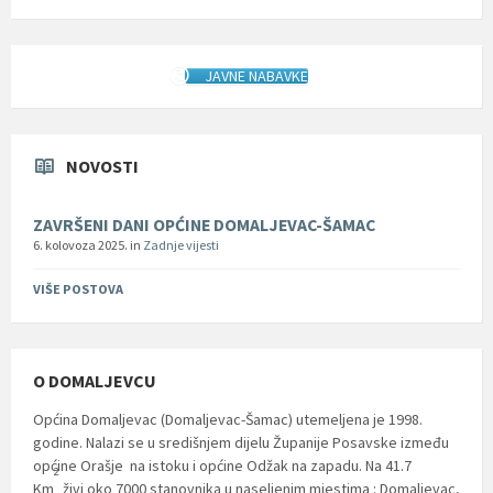
JAVNE NABAVKE
NOVOSTI
ZAVRŠENI DANI OPĆINE DOMALJEVAC-ŠAMAC
6. kolovoza 2025.
in
Zadnje vijesti
VIŠE POSTOVA
O DOMALJEVCU
Općina Domaljevac (Domaljevac-Šamac) utemeljena je 1998.
godine. Nalazi se u središnjem dijelu Županije Posavske između
općine Orašje na istoku i općine Odžak na zapadu. Na 41.7
2
Km
živi oko 7000 stanovnika u naseljenim mjestima : Domaljevac,