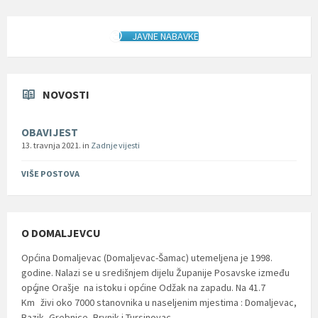
JAVNE NABAVKE
NOVOSTI
OBAVIJEST
13. travnja 2021.
in
Zadnje vijesti
VIŠE POSTOVA
O DOMALJEVCU
Općina Domaljevac (Domaljevac-Šamac) utemeljena je 1998.
godine. Nalazi se u središnjem dijelu Županije Posavske između
općine Orašje na istoku i općine Odžak na zapadu. Na 41.7
2
Km
živi oko 7000 stanovnika u naseljenim mjestima : Domaljevac,
Bazik, Grebnice, Brvnik i Tursinovac.