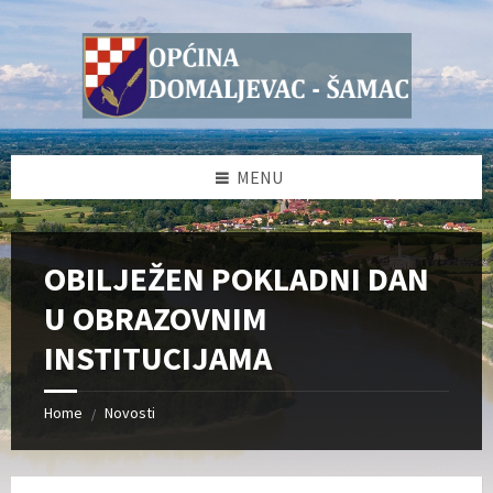
Skip
Skip
Skip
Skip
to
to
to
to
content
left
right
footer
sidebar
sidebar
MENU
OBILJEŽEN POKLADNI DAN
U OBRAZOVNIM
INSTITUCIJAMA
Home
Novosti
/