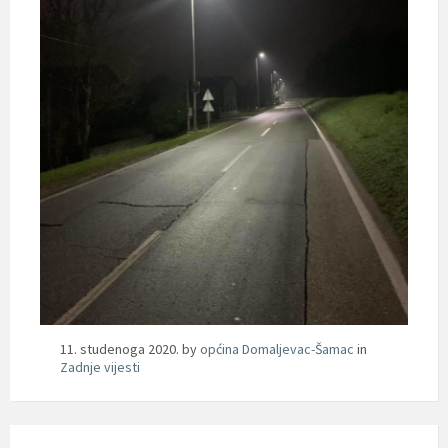
11. studenoga 2020.
by
općina Domaljevac-Šamac
in
Zadnje vijesti