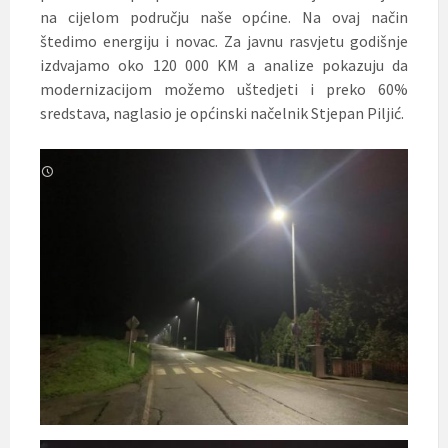
na cijelom području naše općine. Na ovaj način
štedimo energiju i novac. Za javnu rasvjetu godišnje
izdvajamo oko 120 000 KM a analize pokazuju da
modernizacijom možemo uštedjeti i preko 60%
sredstava, naglasio je općinski načelnik Stjepan Piljić.