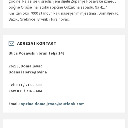
godine. Nalazi se u središnjem dijelu Županije Posavske između
općine Orašje na istoku i općine Odžak na zapadu. Na 41.7
2
Km
živi oko 7000 stanovnika u naseljenim mjestima : Domaljevac,
Bazik, Grebnice, Brvnik i Tursinovac.
ADRESA I KONTAKT
Ulica Posavskih branitelja 148
76233, Domaljevac
Bosna i Hercegovina
Tel: 031 / 716 – 600
Fax: 031 / 716 – 604
Email:
opcina.domaljevac@outlook.com