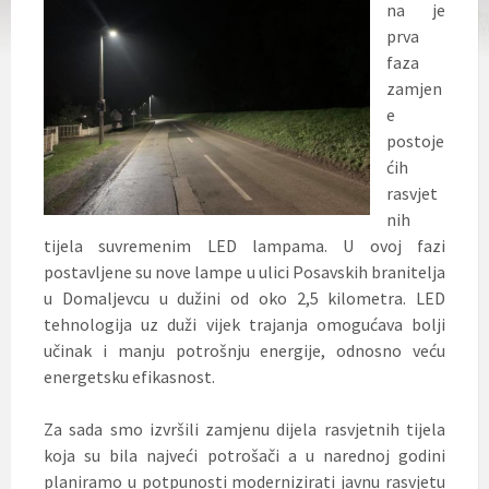
na je
prva
faza
zamjen
e
postoje
ćih
rasvjet
nih
tijela suvremenim LED lampama. U ovoj fazi
postavljene su nove lampe u ulici Posavskih branitelja
u Domaljevcu u dužini od oko 2,5 kilometra. LED
tehnologija uz duži vijek trajanja omogućava bolji
učinak i manju potrošnju energije, odnosno veću
energetsku efikasnost.
Za sada smo izvršili zamjenu dijela rasvjetnih tijela
koja su bila najveći potrošači a u narednoj godini
planiramo u potpunosti modernizirati javnu rasvjetu