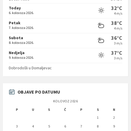
32°C
Today
6. kolovoza 2026.
4 m/s
38°C
Petak
7. kolovoza 2026.
4 m/s
36°C
Subota
8. kolovoza 2026.
3 m/s
37°C
Nedjelja
9. kolovoza 2026.
3 m/s
Dobrodošli u Domaljevac
OBJAVE PO DATUMU
KOLOVOZ 2026
P
U
S
Č
P
S
N
1
2
3
4
5
6
7
8
9