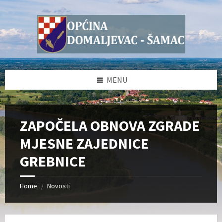
Skip
Skip
Skip
Skip
to
to
to
to
content
left
right
footer
sidebar
sidebar
MENU
ZAPOČELA OBNOVA ZGRADE
MJESNE ZAJEDNICE
GREBNICE
Home
Novosti
/