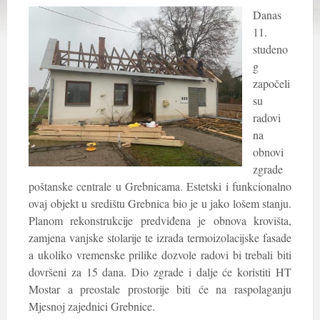
Danas
11.
studeno
g
započeli
su
radovi
na
obnovi
zgrade
poštanske centrale u Grebnicama. Estetski i funkcionalno
ovaj objekt u središtu Grebnica bio je u jako lošem stanju.
Planom rekonstrukcije predviđena je obnova krovišta,
zamjena vanjske stolarije te izrada termoizolacijske fasade
a ukoliko vremenske prilike
dozvole
radovi bi trebali biti
dovršeni za 15 dana. Dio zgrade i dalje će koristiti HT
Mostar a preostale prostorije biti će na raspolaganju
Mjesnoj zajednici Grebnice.