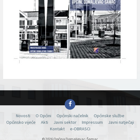
Facebook
Novosti
O Općini
Općinski načelnik
Općinske službe
Općinsko vijeće
Akti
Javni sektor
Impressum
Javni natječaji
Kontakt
e-OBRASCI
© 2026 Općina Domaljevac-Šamac