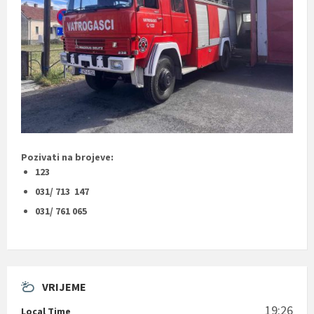
Pozivati na brojeve:
123
031/ 713 147
031/ 761 065
VRIJEME
19:26
Local Time