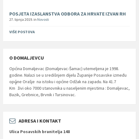
POSJETA IZASLANSTVA ODBORA ZA HRVATE IZVAN RH
27. lipnja 2019.
in
Novosti
VIŠE POSTOVA
O DOMALJEVCU
Općina Domaljevac (Domaljevac-Šamac) utemeljena je 1998.
godine. Nalazi se u središnjem dijelu Županije Posavske između
općine Orašje na istoku i općine Odžak na zapadu. Na 41.7
2
Km
živi oko 7000 stanovnika u naseljenim mjestima : Domaljevac,
Bazik, Grebnice, Brvnik i Tursinovac.
ADRESA I KONTAKT
Ulica Posavskih branitelja 148