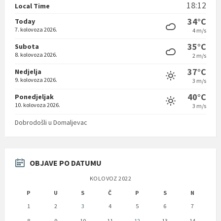
18:12
Local Time
34°C
Today
7. kolovoza 2026.
4 m/s
35°C
Subota
8. kolovoza 2026.
2 m/s
37°C
Nedjelja
9. kolovoza 2026.
3 m/s
40°C
Ponedjeljak
10. kolovoza 2026.
3 m/s
Dobrodošli u Domaljevac
OBJAVE PO DATUMU
KOLOVOZ 2022
P
U
S
Č
P
S
N
1
2
3
4
5
6
7
8
9
10
11
12
13
14