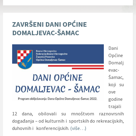
ZAVRŠENI DANI OPĆINE
DOMALJEVAC-ŠAMAC
Dani
Općine
Domalj
evac-
Šamac,
koji su
ove
godine
trajali
12 dana, obilovali su mnoštvom raznovrsnih
događanja – od kulturnih i sportskih do rekreacijskih,
duhovnih i konferencijskih.
(više…)