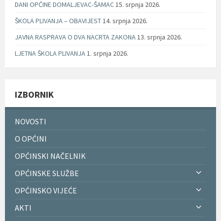
DANI OPĆINE DOMALJEVAC-ŠAMAC
15. srpnja 2026.
ŠKOLA PLIVANJA – OBAVIJEST
14. srpnja 2026.
JAVNA RASPRAVA O DVA NACRTA ZAKONA
13. srpnja 2026.
LJETNA ŠKOLA PLIVANJA
1. srpnja 2026.
IZBORNIK
NOVOSTI
O OPĆINI
OPĆINSKI NAČELNIK
OPĆINSKE SLUŽBE
OPĆINSKO VIJEĆE
AKTI