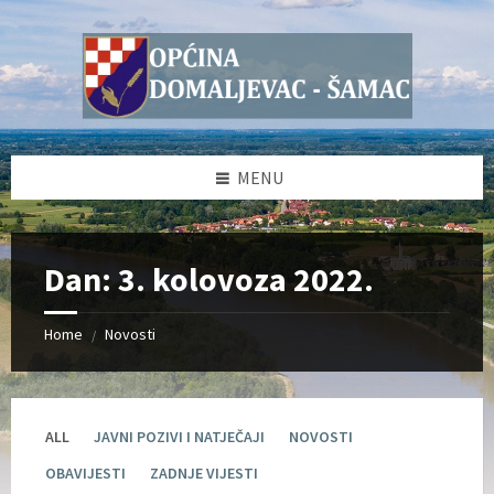
Skip
Skip
Skip
Skip
to
to
to
to
content
left
right
footer
sidebar
sidebar
MENU
Dan:
3. kolovoza 2022.
Home
Novosti
/
ALL
JAVNI POZIVI I NATJEČAJI
NOVOSTI
OBAVIJESTI
ZADNJE VIJESTI