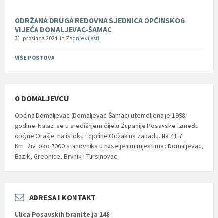
ODRŽANA DRUGA REDOVNA SJEDNICA OPĆINSKOG
VIJEĆA DOMALJEVAC-ŠAMAC
31. prosinca 2024.
in
Zadnje vijesti
VIŠE POSTOVA
O DOMALJEVCU
Općina Domaljevac (Domaljevac-Šamac) utemeljena je 1998.
godine. Nalazi se u središnjem dijelu Županije Posavske između
općine Orašje na istoku i općine Odžak na zapadu. Na 41.7
2
Km
živi oko 7000 stanovnika u naseljenim mjestima : Domaljevac,
Bazik, Grebnice, Brvnik i Tursinovac.
ADRESA I KONTAKT
Ulica Posavskih branitelja 148