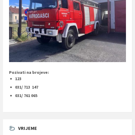
Pozivati na brojeve:
123
031/ 713 147
031/ 761 065
VRIJEME