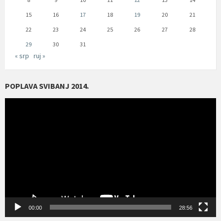
15
16
17
18
19
20
21
22
23
24
25
26
27
28
29
30
31
« srp
ruj »
POPLAVA SVIBANJ 2014.
Reproduktor
videozapisa
00:00
28:56