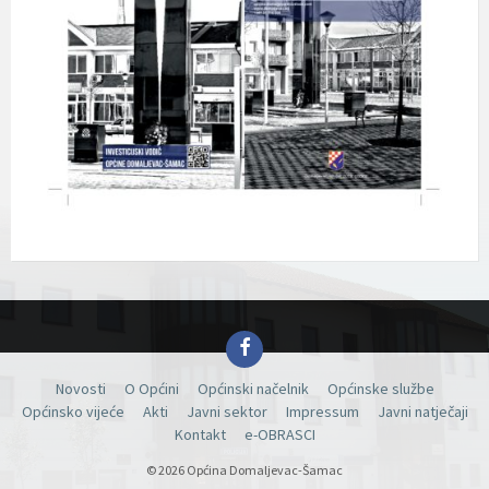
Facebook
Novosti
O Općini
Općinski načelnik
Općinske službe
Općinsko vijeće
Akti
Javni sektor
Impressum
Javni natječaji
Kontakt
e-OBRASCI
© 2026 Općina Domaljevac-Šamac