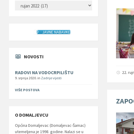
ARHIVA
JAVNE NABAVKE
NOVOSTI
22. ru
RADOVI NA VODOCRPILIŠTU
9. srpnja 2020.
in
Zadnje vijesti
VIŠE POSTOVA
ZAPO
O DOMALJEVCU
Općina Domaljevac (Domaljevac-Šamac)
utemeljena je 1998. godine. Nalazi se u