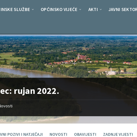
INSKE SLUŽBE
OPĆINSKO VIJEĆE
AKTI
JAVNI SEKTO
sec:
rujan 2022.
Novosti
VNI POZIVI I NATJEČAJI
NOVOSTI
OBAVIJESTI
ZADNJE VIJESTI