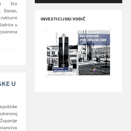
ili što
t. Danas,
trukturni
INVESTICIJSKI VODIČ
Jadrice u
ovorena
SKE U
Republike
nodnevnoj
 Županije
lanstvo