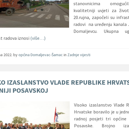
stanovnicima omoguć
kvalitetniji uvjeti za živo
20.rujna, započeli su infras
radovi na uređenju kanala 
Domaljevcu. Ukupna ug
st radova iznosi
(više…)
jna 2022.
by
općina Domaljevac-Šamac
in
Zadnje vijesti
KO IZASLANSTVO VLADE REPUBLIKE HRVAT
NIJI POSAVSKOJ
Visoko izaslanstvo Vlade 
Hrvatske boravilo je u jed
radnoj posjeti tri općine
Posavske. Brojno izas