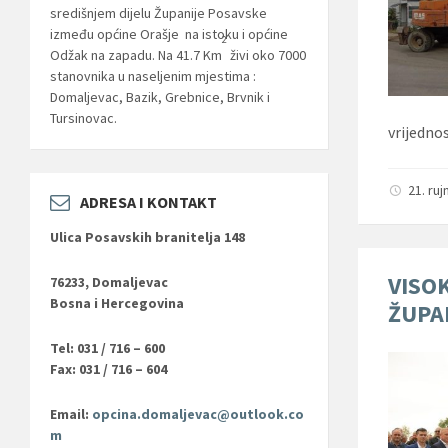
središnjem dijelu Županije Posavske
između općine Orašje na istoku i općine
2
Odžak na zapadu. Na 41.7 Km
živi oko 7000
stanovnika u naseljenim mjestima :
Domaljevac, Bazik, Grebnice, Brvnik i
Tursinovac.
vrijedno
21. ru
ADRESA I KONTAKT
Ulica Posavskih branitelja 148
VISO
76233, Domaljevac
Bosna i Hercegovina
ŽUPA
Tel: 031 / 716 – 600
Fax: 031 / 716 – 604
Email:
opcina.domaljevac@outlook.co
m