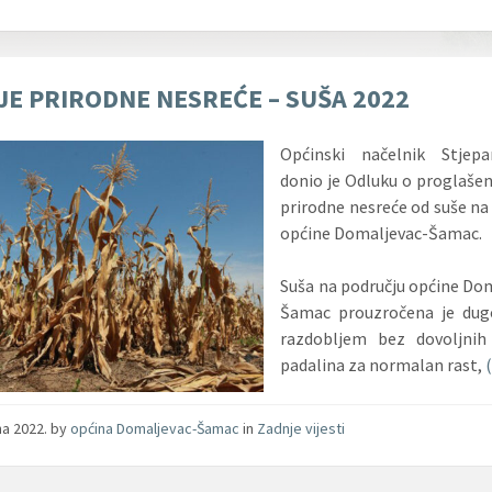
JE PRIRODNE NESREĆE – SUŠA 2022
Općinski načelnik Stjepan
donio je Odluku o proglašen
prirodne nesreće od suše na
općine Domaljevac-Šamac.
Suša na području općine Do
Šamac prouzročena je dug
razdobljem bez dovoljnih 
padalina za normalan rast,
jna 2022.
by
općina Domaljevac-Šamac
in
Zadnje vijesti