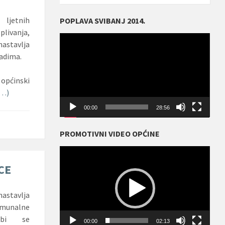
ljetnih
POPLAVA SVIBANJ 2014.
plivanja,
Reproduktor
astavlja
videozapisa
adima.
 općinski
e…)
00:00
28:56
PROMOTIVNI VIDEO OPĆINE
Reproduktor
videozapisa
CE
astavlja
munalne
 bi se
00:00
02:13