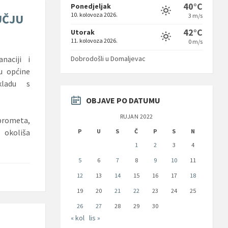
40°C
Ponedjeljak
10. kolovoza 2026.
UČJU
3 m/s
42°C
Utorak
11. kolovoza 2026.
0 m/s
Dobrodošli u Domaljevac
naciji i
ju općine
kladu s
OBJAVE PO DATUMU
RUJAN 2022
 prometa,
P
U
S
Č
P
S
N
 okoliša
1
2
3
4
5
6
7
8
9
10
11
12
13
14
15
16
17
18
19
20
21
22
23
24
25
26
27
28
29
30
« kol
lis »