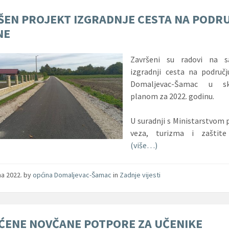
ŠEN PROJEKT IZGRADNJE CESTA NA PODR
NE
Završeni su radovi na sa
izgradnji cesta na područ
Domaljevac-Šamac u s
planom za 2022. godinu.
U suradnji s Ministarstvom
veza, turizma i zaštite
(više…)
jna 2022.
by
općina Domaljevac-Šamac
in
Zadnje vijesti
ĆENE NOVČANE POTPORE ZA UČENIKE