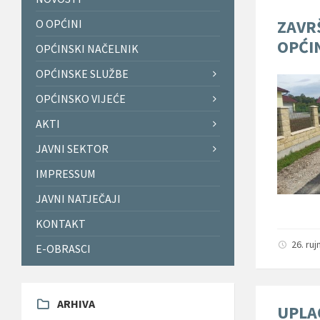
ZAVR
O OPĆINI
OPĆI
OPĆINSKI NAČELNIK
OPĆINSKE SLUŽBE
OPĆINSKO VIJEĆE
AKTI
JAVNI SEKTOR
IMPRESSUM
JAVNI NATJEČAJI
KONTAKT
26. ru
E-OBRASCI
ARHIVA
UPLA