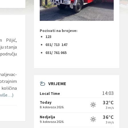
Pozivati na brojeve:
123
 Piljić,
031/ 713 147
ju stanja
031/ 761 065
 području
maljevac-
otrajnim
VRIJEME
količina
14:03
Local Time
(više…)
32°C
Today
8. kolovoza 2026.
3 m/s
36°C
Nedjelja
9. kolovoza 2026.
3 m/s