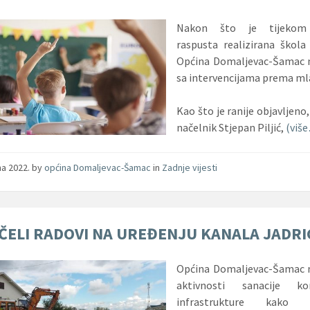
Nakon što je tijekom 
raspusta realizirana škola 
Općina Domaljevac-Šamac n
sa intervencijama prema ml
Kao što je ranije objavljeno,
načelnik Stjepan Piljić,
(viš
jna 2022.
by
općina Domaljevac-Šamac
in
Zadnje vijesti
ČELI RADOVI NA UREĐENJU KANALA JADRI
Općina Domaljevac-Šamac n
aktivnosti sanacije ko
infrastrukture kako