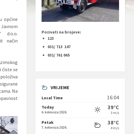
.
u općine
 Javnom
Pozivati na brojeve:
 d.o.o.
123
it način
031/ 713 147
031/ 761 065
zimskog
 čiste se
položiva
osigurane
VRIJEME
stama. Na
16:04
Local Time
 opasnost
39°C
Today
6. kolovoza 2026.
3 m/s
38°C
Petak
7. kolovoza 2026.
4 m/s