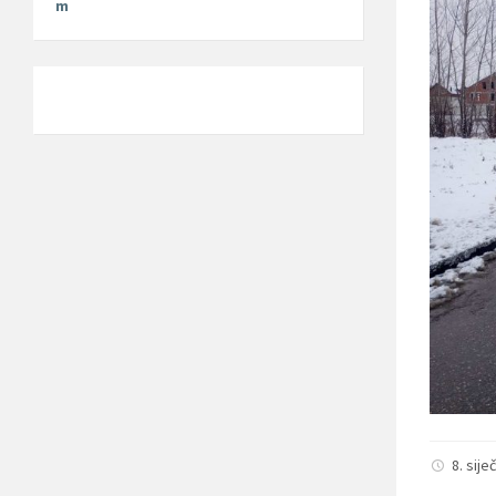
m
8. sije