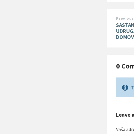
Previous
SASTAN
UDRUGA
DOMOV
0 Co
T
Leave 
Vaša adr