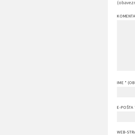
(obavez
KOMENT
IME
* (O
E-POŠTA
WEB-STR