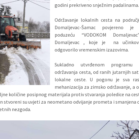
godini prekriveno snježnim padalinama
Održavanje lokalnih cesta na područj
Domaljevac-Šamac povjereno je
poduzeću “VODOKOM Domaljevac”
Domaljevac , koje je na učinkov
odgovorilo vremenskim izazovima.
Sukladno utvrđenom programu 
održavanja cesta, od ranih jutarnjih sati
lokalne ceste. U pogonu je sva ras
mehanizacija za zimsko održavanje, a 
oljne količine posipnog materijala protiv stvaranja poledice na ce
in stvoreni su uvjeti za neometano odvijanje prometa i smanjena
etnih nezgoda.