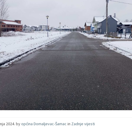
čnja 2024.
by
općina Domaljevac-Šamac
in
Zadnje vijesti