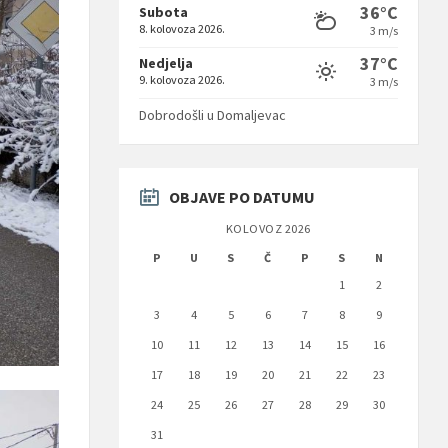
36°C
Subota
8. kolovoza 2026.
3 m/s
37°C
Nedjelja
9. kolovoza 2026.
3 m/s
Dobrodošli u Domaljevac
OBJAVE PO DATUMU
KOLOVOZ 2026
P
U
S
Č
P
S
N
1
2
3
4
5
6
7
8
9
10
11
12
13
14
15
16
17
18
19
20
21
22
23
24
25
26
27
28
29
30
31