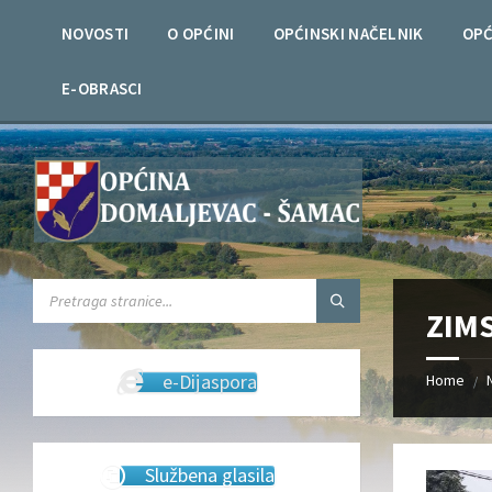
Skip
Skip
Skip
Skip
to
to
to
to
NOVOSTI
O OPĆINI
OPĆINSKI NAČELNIK
OPĆ
content
left
right
footer
sidebar
sidebar
E-OBRASCI
SEARCH:
ZIM
e-Dijaspora
Home
/
Službena glasila