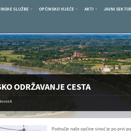
INSKE SLUŽBE
OPĆINSKO VIJEĆE
AKTI
JAVNI SEKTO
SKO ODRŽAVANJE CESTA
Novosti
Područje naše općine sinoć je po prvi pu