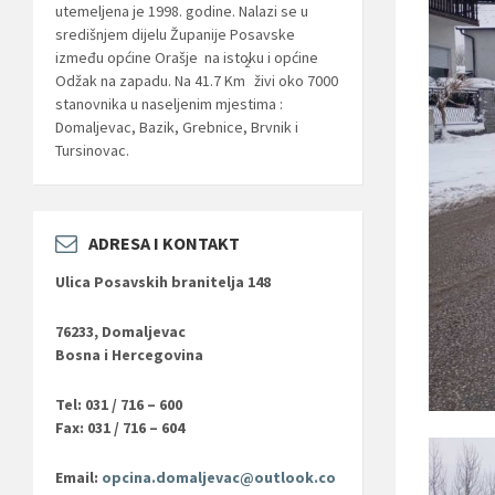
utemeljena je 1998. godine. Nalazi se u
središnjem dijelu Županije Posavske
između općine Orašje na istoku i općine
2
Odžak na zapadu. Na 41.7 Km
živi oko 7000
stanovnika u naseljenim mjestima :
Domaljevac, Bazik, Grebnice, Brvnik i
Tursinovac.
ADRESA I KONTAKT
Ulica Posavskih branitelja 148
76233, Domaljevac
Bosna i Hercegovina
Tel: 031 / 716 – 600
Fax: 031 / 716 – 604
Email:
opcina.domaljevac@outlook.co