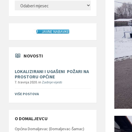
ARHIVA
JAVNE NABAVKE
NOVOSTI
LOKALIZIRANI I UGAŠENI POŽARI NA
PROSTORU OPĆINE
7. travnja 2020.
in
Zadnje vijesti
VIŠE POSTOVA
O DOMALJEVCU
Općina Domaljevac (Domaljevac-Šamac)