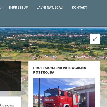
R
IMPRESSUM
JAVNI NATJEČAJI
KONTAKT
PROFESIONALNA VATROGASNA
POSTROJBA
t u novoj