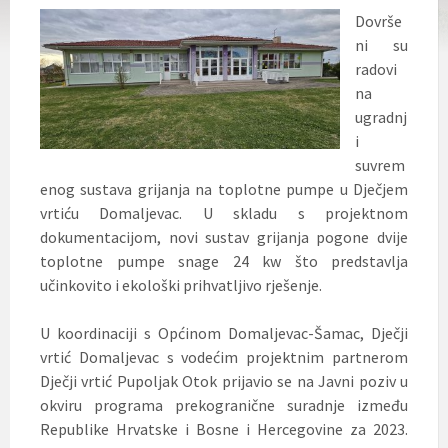
Dovrše
ni su
radovi
na
ugradnj
i
suvrem
enog sustava grijanja na toplotne pumpe u Dječjem
vrtiću Domaljevac. U skladu s projektnom
dokumentacijom, novi sustav grijanja pogone dvije
toplotne pumpe snage 24 kw što predstavlja
učinkovito i ekološki prihvatljivo rješenje.
U koordinaciji s Općinom Domaljevac-Šamac, Dječji
vrtić Domaljevac s vodećim projektnim partnerom
Dječji vrtić Pupoljak Otok prijavio se na Javni poziv u
okviru programa prekogranične suradnje između
Republike Hrvatske i Bosne i Hercegovine za 2023.