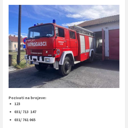
Pozivati na brojeve:
123
031/ 713 147
031/ 761 065