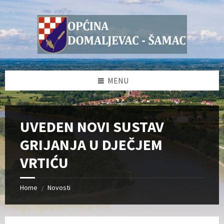
Skip
Skip
Skip
Skip
to
to
to
to
content
left
right
footer
sidebar
sidebar
MENU
UVEDEN NOVI SUSTAV
GRIJANJA U DJEČJEM
VRTIĆU
Home
Novosti
/