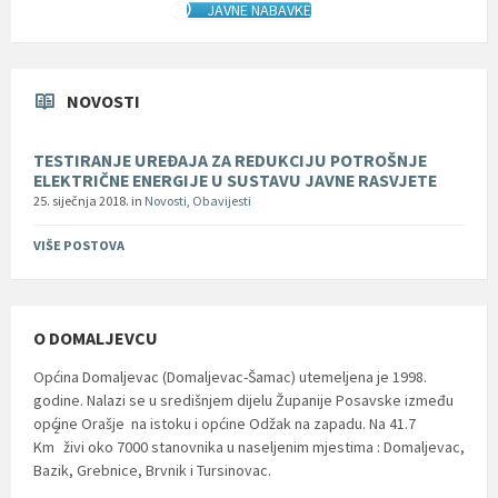
JAVNE NABAVKE
NOVOSTI
TESTIRANJE UREĐAJA ZA REDUKCIJU POTROŠNJE
ELEKTRIČNE ENERGIJE U SUSTAVU JAVNE RASVJETE
25. siječnja 2018.
in
Novosti
,
Obavijesti
VIŠE POSTOVA
O DOMALJEVCU
Općina Domaljevac (Domaljevac-Šamac) utemeljena je 1998.
godine. Nalazi se u središnjem dijelu Županije Posavske između
općine Orašje na istoku i općine Odžak na zapadu. Na 41.7
2
Km
živi oko 7000 stanovnika u naseljenim mjestima : Domaljevac,
Bazik, Grebnice, Brvnik i Tursinovac.