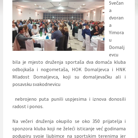
Svečan
a
dvoran
a
Yimora
u
Domalj
evcu
bila je mjesto druženja sportaša dva domaća kluba
odbojkaša i nogometaša, HOK Domaljevca i HNK
Mladost Domaljevca, koji su domaljevačku ali i
posavsku svakodnevicu
nebrojeno puta punili uspjesima i iznova donosili
radost i ponos.
Na večeri druženja okupilo se oko 350 prijatelja i
sponzora kluba koji ne želeći isticanje već godinama
podupiru svoje ljubimce na sportskim terenima jer