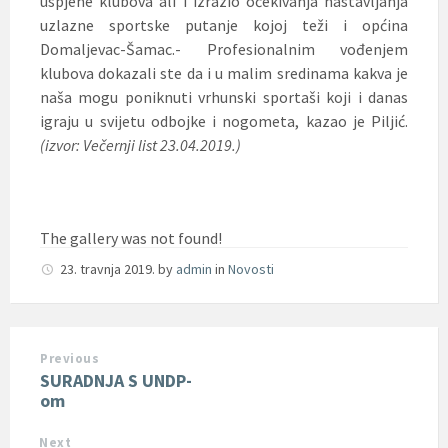
uspjehe klubova ali i izrazio očekivanja nastavljanja
uzlazne sportske putanje kojoj teži i općina
Domaljevac-Šamac.- Profesionalnim vođenjem
klubova dokazali ste da i u malim sredinama kakva je
naša mogu poniknuti vrhunski sportaši koji i danas
igraju u svijetu odbojke i nogometa, kazao je Piljić.
(izvor: Večernji list 23.04.2019.)
The gallery was not found!
23. travnja 2019.
by
admin
in
Novosti
Previous
SURADNJA S UNDP-
om
Next