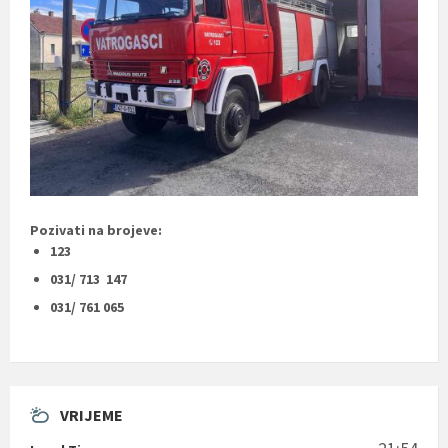
Pozivati na brojeve:
123
031/ 713 147
031/ 761 065
VRIJEME