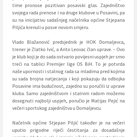
time pronose pozitivan posavski glas. Zajedništvo
svojega rada prenose i na druge klubove u Posavini, pa
su na inicijativu sadašnjeg načelnika općine Stjepana
Piljića krenuli u posve novom smjeru.
Vlado Blažanović predsjednik je HOK Domaljevca,
trener je Zlatko Ivić, a Anto Leovac član uprave. – Ovo
je klub koji je do sada ostvario povijesni uspjeh jer smo
treći na tablici Premijer lige OS BiH. To je potvrda
naše upornosti i stalnog rada sa mladima pred kojima
su sada brojna natjecanja i koji pokazuju da odbojka
Posavine ima budućnost, zajedno su poručili iz uprave
kluba. Samo zajedništvom i stalnim radom možemo
dosegnuti najbolji uspjeh, poručio je Matijas Pejić na
večeri sportskog zajedništva u Domaljevcu.
Načelnik općine Stjepan Piljić također je na večeri
uputio prigodne riječi čestitanja za dosadašnje