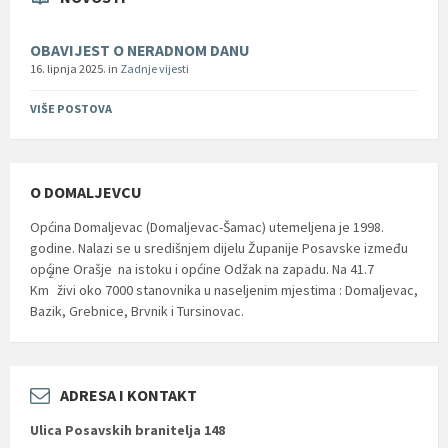
OBAVIJEST O NERADNOM DANU
16. lipnja 2025.
in
Zadnje vijesti
VIŠE POSTOVA
O DOMALJEVCU
Općina Domaljevac (Domaljevac-Šamac) utemeljena je 1998.
godine. Nalazi se u središnjem dijelu Županije Posavske između
općine Orašje na istoku i općine Odžak na zapadu. Na 41.7
2
Km
živi oko 7000 stanovnika u naseljenim mjestima : Domaljevac,
Bazik, Grebnice, Brvnik i Tursinovac.
ADRESA I KONTAKT
Ulica Posavskih branitelja 148