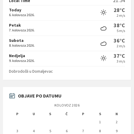
21:54
Local Time
28°C
Today
6. kolovoza 2026.
2 m/s
38°C
Petak
7. kolovoza 2026.
5 m/s
36°C
Subota
8. kolovoza 2026.
2 m/s
37°C
Nedjelja
9. kolovoza 2026.
3 m/s
Dobrodošli u Domaljevac
OBJAVE PO DATUMU
KOLOVOZ 2026
P
U
S
Č
P
S
N
1
2
3
4
5
6
7
8
9