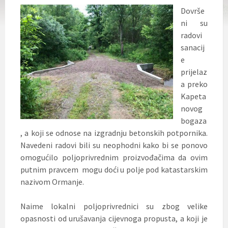
Dovrše
ni su
radovi
sanacij
e
prijelaz
a preko
Kapeta
novog
bogaza
, a koji se odnose na izgradnju betonskih potpornika.
Navedeni radovi bili su neophodni kako bi se ponovo
omogućilo poljoprivrednim proizvođačima da ovim
putnim pravcem mogu doći u polje pod katastarskim
nazivom Ormanje.
Naime lokalni poljoprivrednici su zbog velike
opasnosti od urušavanja cijevnoga propusta, a koji je