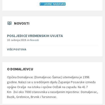
JAVNE NABAVKE
NOVOSTI
POSLJEDICE VREMENSKIH UVJETA
10. svibnja 2019.
in
Novosti
VIŠE POSTOVA
O DOMALJEVCU
Općina Domaljevac (Domaljevac-Šamac) utemeljena je 1998.
godine. Nalazi se u središnjem dijelu Županije Posavske između
općine Orašje na istoku i općine Odžak na zapadu. Na 41.7
2
Km
živi oko 7000 stanovnika u naseljenim mjestima : Domaljevac,
Bazik, Grebnice, Brvnik i Tursinovac.