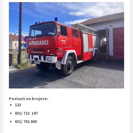
Pozivati na brojeve:
123
031/ 713 147
031/ 761 065