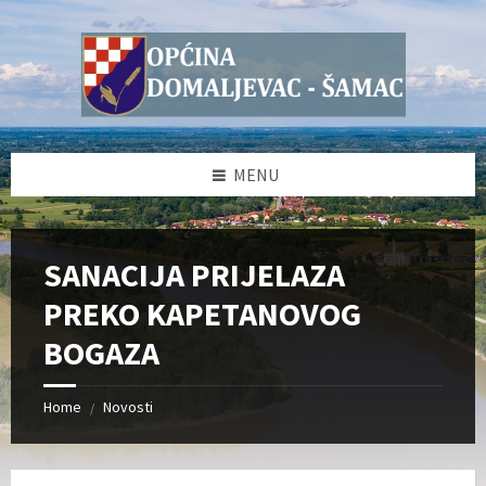
Skip
Skip
Skip
Skip
to
to
to
to
content
left
right
footer
sidebar
sidebar
MENU
SANACIJA PRIJELAZA
PREKO KAPETANOVOG
BOGAZA
Home
Novosti
/