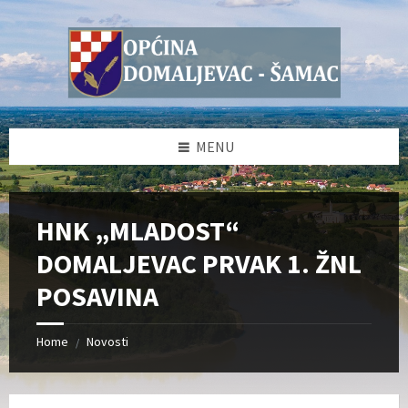
Skip
Skip
Skip
Skip
to
to
to
to
content
left
right
footer
sidebar
sidebar
MENU
HNK „MLADOST“
DOMALJEVAC PRVAK 1. ŽNL
POSAVINA
Home
Novosti
/