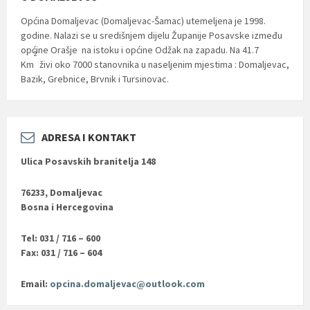
Općina Domaljevac (Domaljevac-Šamac) utemeljena je 1998.
godine. Nalazi se u središnjem dijelu Županije Posavske između
općine Orašje na istoku i općine Odžak na zapadu. Na 41.7
2
Km
živi oko 7000 stanovnika u naseljenim mjestima : Domaljevac,
Bazik, Grebnice, Brvnik i Tursinovac.
ADRESA I KONTAKT
Ulica Posavskih branitelja 148
76233, Domaljevac
Bosna i Hercegovina
Tel: 031 / 716 – 600
Fax: 031 / 716 – 604
Email:
opcina.domaljevac@outlook.com