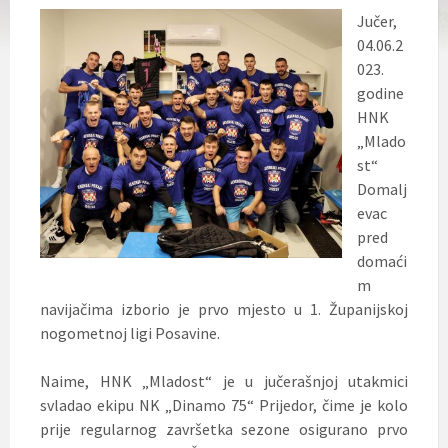
Jučer,
04.06.2
023.
godine
HNK
„Mlado
st“
Domalj
evac
pred
domaći
m
navijačima izborio je prvo mjesto u 1. Županijskoj
nogometnoj ligi Posavine.
Naime, HNK „Mladost“ je u jučerašnjoj utakmici
svladao ekipu NK „Dinamo 75“ Prijedor, čime je kolo
prije regularnog završetka sezone osigurano prvo