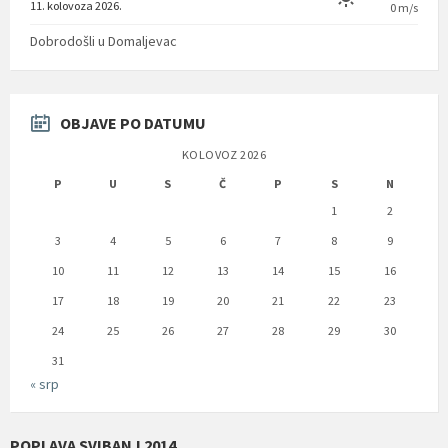
11. kolovoza 2026.
0 m/s
Dobrodošli u Domaljevac
OBJAVE PO DATUMU
KOLOVOZ 2026
P
U
S
Č
P
S
N
1
2
3
4
5
6
7
8
9
10
11
12
13
14
15
16
17
18
19
20
21
22
23
24
25
26
27
28
29
30
31
« srp
POPLAVA SVIBANJ 2014.