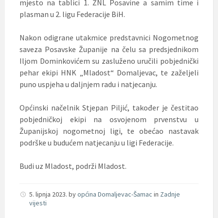
mjesto na tablici 1. ŽNL Posavine a samim time i
plasman u 2. ligu Federacije BiH.
Nakon odigrane utakmice predstavnici Nogometnog
saveza Posavske Županije na čelu sa predsjednikom
Iljom Dominkovićem su zasluženo uručili pobjednički
pehar ekipi HNK „Mladost“ Domaljevac, te zaželjeli
puno uspjeha u daljnjem radu i natjecanju.
Općinski načelnik Stjepan Piljić, također je čestitao
pobjedničkoj ekipi na osvojenom prvenstvu u
Županijskoj nogometnoj ligi, te obećao nastavak
podrške u budućem natjecanju u ligi Federacije.
Budi uz Mladost, podrži Mladost.
5. lipnja 2023.
by
općina Domaljevac-Šamac
in
Zadnje
vijesti