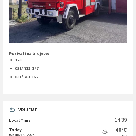
Pozivati na brojeve:
123
031/ 713 147
031/ 761 065
VRIJEME
14:39
Local Time
40°C
Today
6. kolovoza 2026.
5 m/s