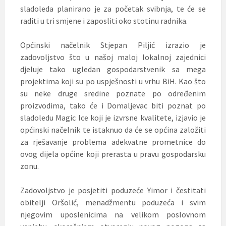
sladoleda planirano je za početak svibnja, te će se
raditi u tri smjene i zaposliti oko stotinu radnika.
Općinski načelnik Stjepan Piljić izrazio je
zadovoljstvo što u našoj maloj lokalnoj zajednici
djeluje tako ugledan gospodarstvenik sa mega
projektima koji su po uspješnosti u vrhu BiH. Kao što
su neke druge sredine poznate po određenim
proizvodima, tako će i Domaljevac biti poznat po
sladoledu Magic Ice koji je izvrsne kvalitete, izjavio je
općinski načelnik te istaknuo da će se općina založiti
za rješavanje problema adekvatne prometnice do
ovog dijela općine koji prerasta u pravu gospodarsku
zonu.
Zadovoljstvo je posjetiti poduzeće Yimor i čestitati
obitelji Oršolić, menadžmentu poduzeća i svim
njegovim uposlenicima na velikom poslovnom