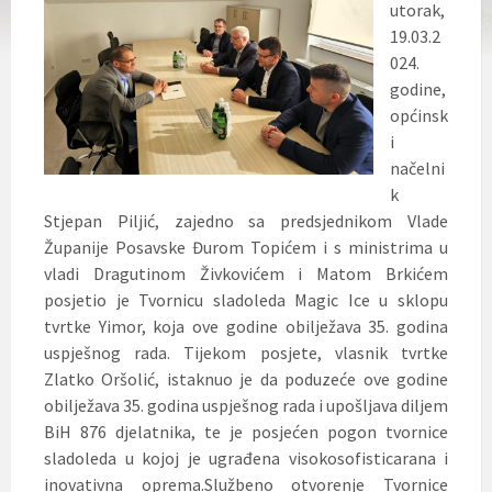
utorak,
19.03.2
024.
godine,
općinsk
i
načelni
k
Stjepan Piljić, zajedno sa predsjednikom Vlade
Županije Posavske Đurom Topićem i s ministrima u
vladi Dragutinom Živkovićem i Matom Brkićem
posjetio je Tvornicu sladoleda Magic Ice
u sklopu
tvrtke Yimor, koja ove godine obilježava 35. godina
uspješnog rada. Tijekom posjete, vlasnik tvrtke
Zlatko Oršolić, istaknuo je da poduzeće ove godine
obilježava 35. godina uspješnog rada i upošljava diljem
BiH 876 djelatnika, te je posjećen pogon tvornice
sladoleda u kojoj je ugrađena visokosofisticarana i
inovativna oprema.Službeno otvorenje Tvornice