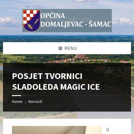
Skip
Skip
Skip
Skip
to
to
to
to
content
left
right
footer
sidebar
sidebar
MENU
POSJET TVORNICI
SLADOLEDA MAGIC ICE
Home
Novosti
/
U