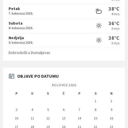
38°C
Petak
7. kolovoza 2026.
4 m/s
36°C
Subota
8. kolovoza 2026.
3 m/s
38°C
Nedjelja
9. kolovoza 2026.
2 m/s
Dobrodošli u Domaljevac
OBJAVE PO DATUMU
KOLOVOZ 2026
P
U
S
Č
P
S
N
1
2
3
4
5
6
7
8
9
10
11
12
13
14
15
16
17
18
19
20
21
22
23