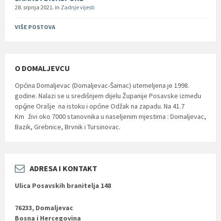
28. srpnja 2021.
in
Zadnje vijesti
VIŠE POSTOVA
O DOMALJEVCU
Općina Domaljevac (Domaljevac-Šamac) utemeljena je 1998.
godine. Nalazi se u središnjem dijelu Županije Posavske između
općine Orašje na istoku i općine Odžak na zapadu. Na 41.7
2
Km
živi oko 7000 stanovnika u naseljenim mjestima : Domaljevac,
Bazik, Grebnice, Brvnik i Tursinovac.
ADRESA I KONTAKT
Ulica Posavskih branitelja 148
76233, Domaljevac
Bosna i Hercegovina