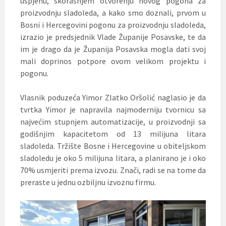
uspjehu, skorašnjem otvorenju novog pogona za
proizvodnju sladoleda, a kako smo doznali, prvom u
Bosni i Hercegovini pogonu za proizvodnju sladoleda,
izrazio je predsjednik Vlade Županije Posavske, te da
im je drago da je Županija Posavska mogla dati svoj
mali doprinos potpore ovom velikom projektu i
pogonu.
Vlasnik poduzeća Yimor Zlatko Oršolić naglasio je da
tvrtka Yimor je napravila najmoderniju tvornicu sa
najvećim stupnjem automatizacije, u proizvodnji sa
godišnjim kapacitetom od 13 milijuna litara
sladoleda. Tržište Bosne i Hercegovine u obiteljskom
sladoledu je oko 5 milijuna litara, a planirano je i oko
70% usmjeriti prema izvozu. Znači, radi se na tome da
preraste u jednu ozbiljnu izvoznu firmu.