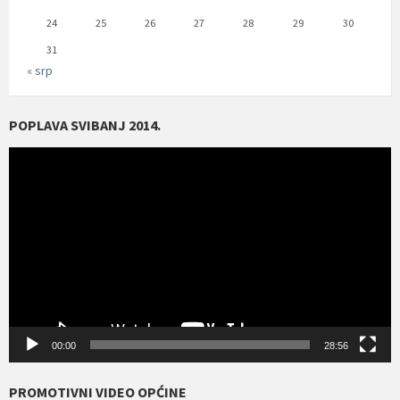
24
25
26
27
28
29
30
31
« srp
POPLAVA SVIBANJ 2014.
Reproduktor
videozapisa
00:00
28:56
PROMOTIVNI VIDEO OPĆINE