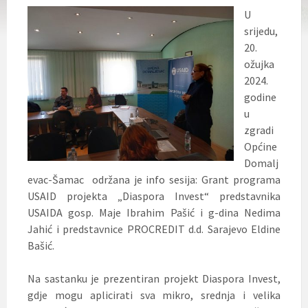
U
srijedu,
20.
ožujka
2024.
godine
u
zgradi
Općine
Domalj
evac-Šamac održana je info sesija: Grant programa
USAID projekta „Diaspora Invest“ predstavnika
USAIDA gosp. Maje Ibrahim Pašić i g-dina Nedima
Jahić i predstavnice PROCREDIT d.d. Sarajevo Eldine
Bašić.
Na sastanku je prezentiran projekt Diaspora Invest,
gdje mogu aplicirati sva mikro, srednja i velika