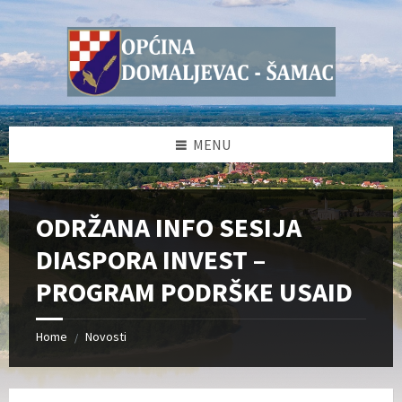
Skip
Skip
Skip
Skip
to
to
to
to
content
left
right
footer
sidebar
sidebar
MENU
ODRŽANA INFO SESIJA
DIASPORA INVEST –
PROGRAM PODRŠKE USAID
Home
Novosti
/