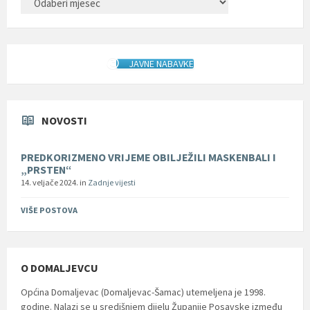
JAVNE NABAVKE
NOVOSTI
PREDKORIZMENO VRIJEME OBILJEŽILI MASKENBALI I
„PRSTEN“
14. veljače 2024.
in
Zadnje vijesti
VIŠE POSTOVA
O DOMALJEVCU
Općina Domaljevac (Domaljevac-Šamac) utemeljena je 1998.
godine. Nalazi se u središnjem dijelu Županije Posavske između