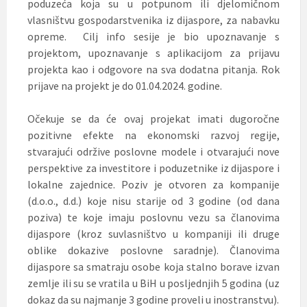
poduzeća koja su u potpunom ili djelomičnom
vlasništvu gospodarstvenika iz dijaspore, za nabavku
opreme. Cilj info sesije je bio upoznavanje s
projektom, upoznavanje s aplikacijom za prijavu
projekta kao i odgovore na sva dodatna pitanja. Rok
prijave na projekt je do 01.04.2024. godine.
Očekuje se da će ovaj projekat imati dugoročne
pozitivne efekte na ekonomski razvoj regije,
stvarajući održive poslovne modele i otvarajući nove
perspektive za investitore i poduzetnike iz dijaspore i
lokalne zajednice. Poziv je otvoren za kompanije
(d.o.o., d.d.) koje nisu starije od 3 godine (od dana
poziva) te koje imaju poslovnu vezu sa članovima
dijaspore (kroz suvlasništvo u kompaniji ili druge
oblike dokazive poslovne saradnje). Članovima
dijaspore sa smatraju osobe koja stalno borave izvan
zemlje ili su se vratila u BiH u posljednjih 5 godina (uz
dokaz da su najmanje 3 godine proveli u inostranstvu).