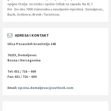
općine Orašje na istoku i općine Odžak na zapadu. Na 41.7
2
Km
živi oko 7000 stanovnika u naseljenim mjestima : Domaljevac,
Bazik, Grebnice, Brvnik i Tursinovac.
ADRESA I KONTAKT
Ulica Posavskih branitelja 148
76233, Domaljevac
Bosna i Hercegovina
Tel: 031 / 716 – 600
Fax: 031 / 716 – 604
Email:
opcina.domaljevac@outlook.com