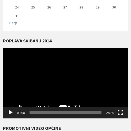
24
25
26
27
28
29
30
31
« srp
POPLAVA SVIBANJ 2014.
Reproduktor
videozapisa
00:00
28:56
PROMOTIVNI VIDEO OPĆINE