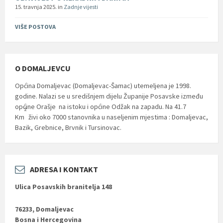
15. travnja 2025.
in
Zadnje vijesti
VIŠE POSTOVA
O DOMALJEVCU
Općina Domaljevac (Domaljevac-Šamac) utemeljena je 1998.
godine. Nalazi se u središnjem dijelu Županije Posavske između
općine Orašje na istoku i općine Odžak na zapadu. Na 41.7
2
Km
živi oko 7000 stanovnika u naseljenim mjestima : Domaljevac,
Bazik, Grebnice, Brvnik i Tursinovac.
ADRESA I KONTAKT
Ulica Posavskih branitelja 148
76233, Domaljevac
Bosna i Hercegovina