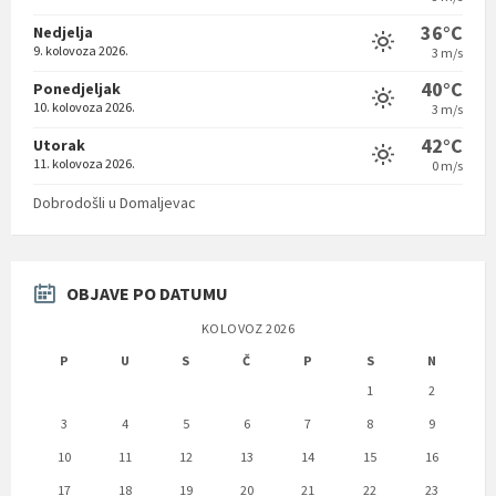
36°C
Nedjelja
9. kolovoza 2026.
3 m/s
40°C
Ponedjeljak
10. kolovoza 2026.
3 m/s
42°C
Utorak
11. kolovoza 2026.
0 m/s
Dobrodošli u Domaljevac
OBJAVE PO DATUMU
KOLOVOZ 2026
P
U
S
Č
P
S
N
1
2
3
4
5
6
7
8
9
10
11
12
13
14
15
16
17
18
19
20
21
22
23