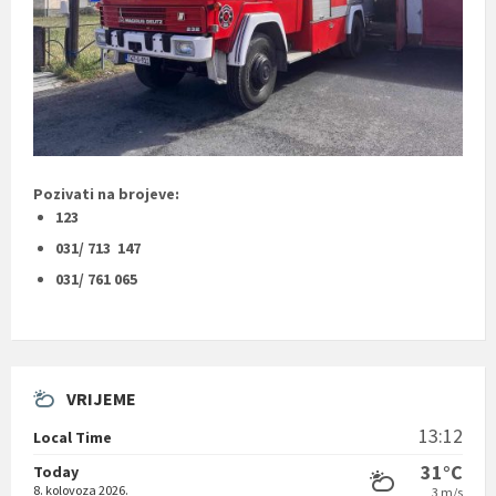
Pozivati na brojeve:
123
031/ 713 147
031/ 761 065
VRIJEME
13:12
Local Time
31°C
Today
8. kolovoza 2026.
3 m/s