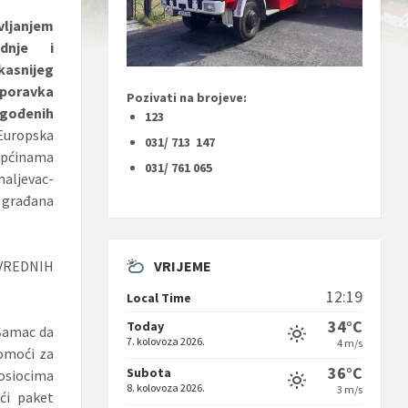
vljanjem
adnje i
asnijeg
poravka
Pozivati na brojeve:
đenih
123
 Europska
031/ 713 147
općinama
031/ 761 065
aljevac-
ađana
VRIJEME
VREDNIH
12:19
Local Time
34°C
Today
-Šamac da
7. kolovoza 2026.
4 m/s
pomoći za
36°C
Subota
nosiocima
8. kolovoza 2026.
3 m/s
eći paket