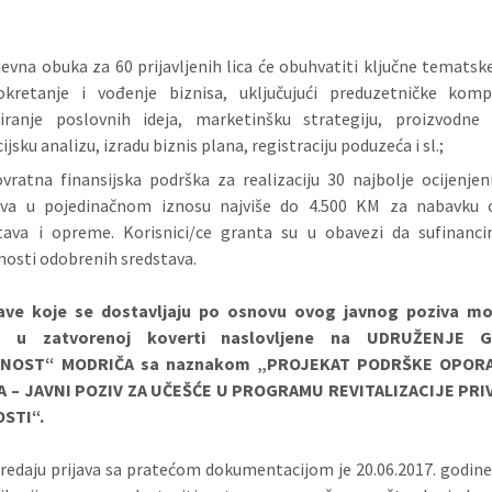
evna obuka za 60 prijavljenih lica će obuhvatiti ključne temats
kretanje i vođenje biznisa, uključujući preduzetničke kompe
iranje poslovnih ideja, marketinšku strategiju, proizvodne 
ijsku analizu, izradu biznis plana, registraciju poduzeća i sl.;
vratna finansijska podrška za realizaciju 30 najbolje ocijenjen
ova u pojedinačnom iznosu najviše do 4.500 KM za nabavku 
tava i opreme. Korisnici/ce granta su u obavezi da sufinanci
dnosti odobrenih sredstava.
jave koje se dostavljaju po osnovu ovog javnog poziva mor
e u zatvorenoj koverti naslovljene na UDRUŽENJE 
NOST“ MODRIČA sa naznakom „PROJEKAT PODRŠKE OPOR
 – JAVNI POZIV ZA UČEŠĆE U PROGRAMU REVITALIZACIJE PR
STI“.
redaju prijava sa pratećom dokumentacijom je 20.06.2017. godine