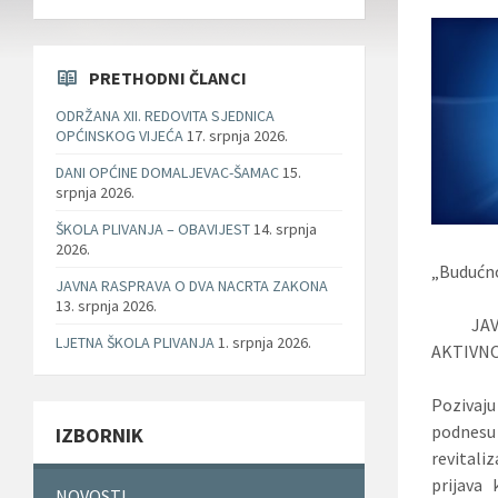
PRETHODNI ČLANCI
ODRŽANA XII. REDOVITA SJEDNICA
OPĆINSKOG VIJEĆA
17. srpnja 2026.
DANI OPĆINE DOMALJEVAC-ŠAMAC
15.
srpnja 2026.
ŠKOLA PLIVANJA – OBAVIJEST
14. srpnja
2026.
„Budućno
JAVNA RASPRAVA O DVA NACRTA ZAKONA
13. srpnja 2026.
JAVN
LJETNA ŠKOLA PLIVANJA
1. srpnja 2026.
AKTIVN
Pozivaju
podnesu 
IZBORNIK
revitali
prijava 
NOVOSTI