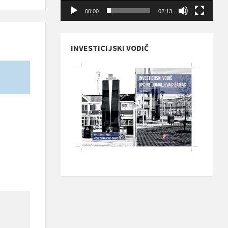
00:00
02:13
INVESTICIJSKI VODIČ