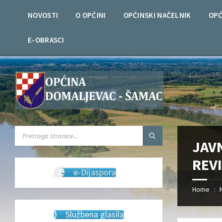
Skip
Skip
Skip
Skip
to
to
to
to
NOVOSTI
O OPĆINI
OPĆINSKI NAČELNIK
OPĆ
content
left
right
footer
sidebar
sidebar
E-OBRASCI
SEARCH:
JAV
REV
e-Dijaspora
Home
/
Službena glasila