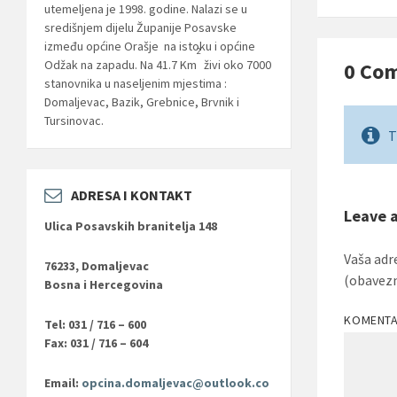
utemeljena je 1998. godine. Nalazi se u
središnjem dijelu Županije Posavske
između općine Orašje na istoku i općine
2
Odžak na zapadu. Na 41.7 Km
živi oko 7000
0 Co
stanovnika u naseljenim mjestima :
Domaljevac, Bazik, Grebnice, Brvnik i
Tursinovac.
T
ADRESA I KONTAKT
Leave 
Ulica Posavskih branitelja 148
Vaša adr
76233, Domaljevac
(obavez
Bosna i Hercegovina
KOMENT
Tel: 031 / 716 – 600
Fax: 031 / 716 – 604
Email:
opcina.domaljevac@outlook.co