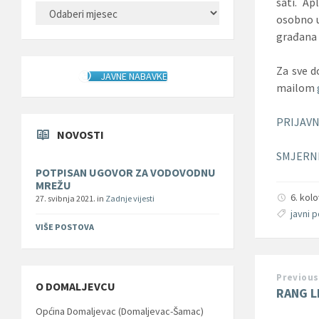
sati. Ap
ARHIVA
osobno u
građana 
Za sve d
JAVNE NABAVKE
mailom
PRIJAVN
NOVOSTI
SMJERN
POTPISAN UGOVOR ZA VODOVODNU
MREŽU
6. kol
27. svibnja 2021.
in
Zadnje vijesti
javni 
VIŠE POSTOVA
Previous
O DOMALJEVCU
RANG L
Općina Domaljevac (Domaljevac-Šamac)