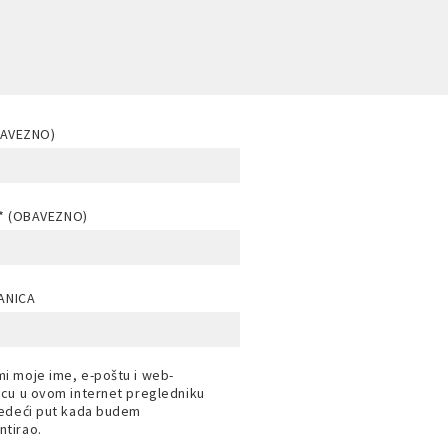
BAVEZNO)
* (OBAVEZNO)
ANICA
i moje ime, e-poštu i web-
icu u ovom internet pregledniku
jedeći put kada budem
tirao.