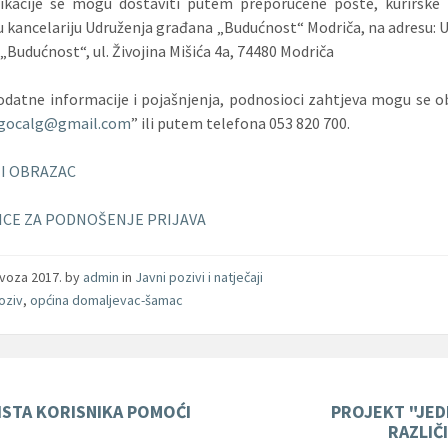
likacije se mogu dostaviti putem preporučene pošte, kurirske 
 kancelariju Udruženja građana „Budućnost“ Modriča, na adresu: 
„Budućnost“, ul. Živojina Mišića 4a, 74480 Modriča
odatne informacije i pojašnjenja, podnosioci zahtjeva mogu se ob
gocalg@gmail.com
” ili putem telefona 053 820 700.
I OBRAZAC
ICE ZA PODNOŠENJE PRIJAVA
ovoza 2017.
by
admin
in
Javni pozivi i natječaji
poziv
,
općina domaljevac-šamac
ISTA KORISNIKA POMOĆI
PROJEKT "JE
RAZLIČ