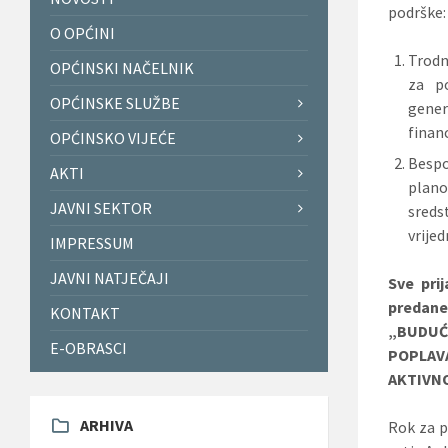
podrške:
O OPĆINI
Trodn
OPĆINSKI NAČELNIK
za po
OPĆINSKE SLUŽBE
gener
financ
OPĆINSKO VIJEĆE
Bespo
AKTI
plan
JAVNI SEKTOR
sreds
vrije
IMPRESSUM
JAVNI NATJEČAJI
Sve pri
predan
KONTAKT
„BUDUĆ
E-OBRASCI
POPLAVA
AKTIVNO
ARHIVA
Rok za p