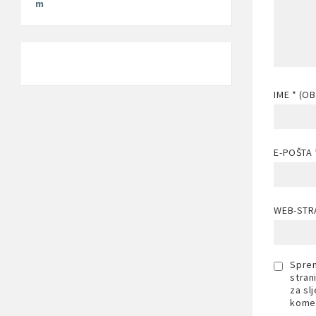
m
IME
* (O
E-POŠTA
WEB-STR
Sprem
stran
za sl
komen