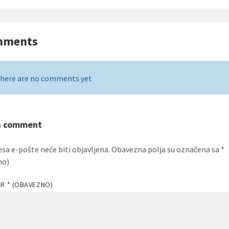
mments
here are no comments yet
a comment
esa e-pošte neće biti objavljena.
Obavezna polja su označena sa
*
no)
AR
* (OBAVEZNO)