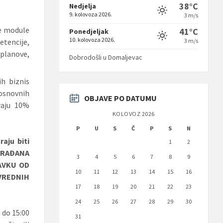
38°C
Nedjelja
9. kolovoza 2026.
3 m/s
ke module
41°C
Ponedjeljak
10. kolovoza 2026.
3 m/s
tencije,
planove,
Dobrodošli u Domaljevac
ih biznis
osnovnih
OBJAVE PO DATUMU
raju 10%
KOLOVOZ 2026
P
U
S
Č
P
S
N
aju biti
1
2
GRAĐANA
3
4
5
6
7
8
9
AVKU OD
10
11
12
13
14
15
16
IVREDNIH
17
18
19
20
21
22
23
24
25
26
27
28
29
30
 do 15:00
31