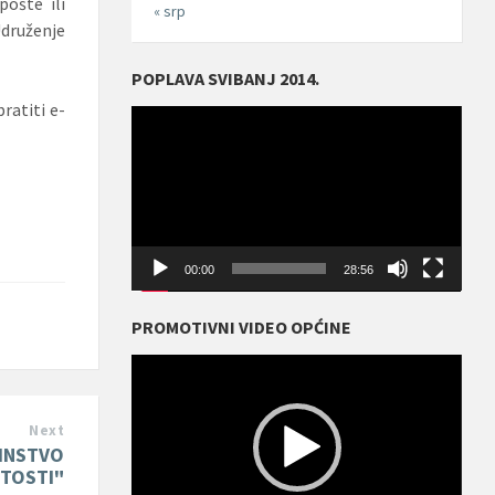
pošte ili
« srp
Udruženje
POPLAVA SVIBANJ 2014.
ratiti e-
Reproduktor
videozapisa
00:00
28:56
PROMOTIVNI VIDEO OPĆINE
Reproduktor
videozapisa
Next
DINSTVO
ITOSTI"