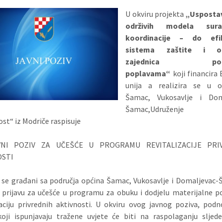
U okviru projekta
„Usposta
održivih modela sur
koordinacije – do efik
sistema zaštite i o
zajednica pogo
poplavama“
koji financira
unija
a realizira se u 
Šamac, Vukosavlje i Dom
Šamac,
Udruženje gr
st“ iz Modriče raspisuje
I POZIV ZA UČEŠĆE U PROGRAMU REVITALIZACIJE PRI
OSTI
 se građani sa područja općina Šamac, Vukosavlje i Domaljevac
prijavu za učešće u programu za obuku i dodjelu materijalne 
zaciju privrednih aktivnosti. U okviru ovog javnog poziva, pod
koji ispunjavaju tražene uvjete će biti na raspolaganju sljed