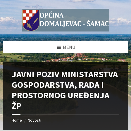
Skip
Skip
Skip
Skip
to
to
to
to
content
left
right
footer
sidebar
sidebar
MENU
JAVNI POZIV MINISTARSTVA
GOSPODARSTVA, RADA I
PROSTORNOG UREĐENJA
ŽP
Home
Novosti
/