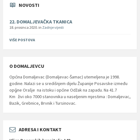
NOVOSTI
22. DOMALJEVAČKA TKANICA
18. prosinca 2020.
in
Zadnje vijesti
VIŠE POSTOVA
O DOMALJEVCU
Općina Domaljevac (Domaljevac-Šamac) utemeljena je 1998.
godine. Nalazi se u središnjem dijelu Županije Posavske između
općine Orašje na istoku i općine Odžak na zapadu. Na 41.7
2
Km
živi oko 7000 stanovnika u naseljenim mjestima : Domaljevac,
Bazik, Grebnice, Brvnik i Tursinovac.
ADRESA I KONTAKT