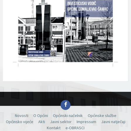
Facebook
Novosti
O Općini
Općinski načelnik
Općinske službe
Općinsko vijeće
Akti
Javni sektor
Impressum
Javni natječaji
Kontakt
e-OBRASCI