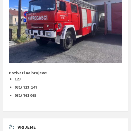
Pozivati na brojeve:
123
031/ 713 147
031/ 761 065
VRIJEME