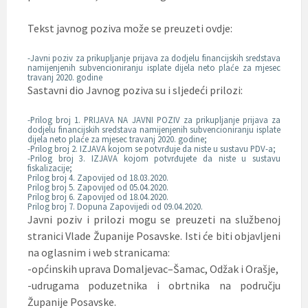
Tekst javnog poziva može se preuzeti ovdje:
-Javni poziv za prikupljanje prijava za dodjelu financijskih sredstava
namijenjenih subvencioniranju isplate dijela neto plaće za mjesec
travanj 2020. godine
Sastavni dio Javnog poziva su i sljedeći prilozi:
-Prilog broj 1. PRIJAVA NA JAVNI POZIV za prikupljanje prijava za
dodjelu financijskih sredstava namijenjenih subvencioniranju isplate
dijela neto plaće za mjesec travanj 2020. godine;
-Prilog broj 2. IZJAVA kojom se potvrđuje da niste u sustavu PDV-a;
-Prilog broj 3. IZJAVA kojom potvrđujete da niste u sustavu
fiskalizacije;
Prilog broj 4. Zapovijed od 18.03.2020.
Prilog broj 5. Zapovijed od 05.04.2020.
Prilog broj 6. Zapovijed od 18.04.2020.
Prilog broj 7. Dopuna Zapovijedi od 09.04.2020.
Javni poziv i prilozi mogu se preuzeti na službenoj
stranici Vlade Županije Posavske. Isti će biti objavljeni
na oglasnim i web stranicama:
-općinskih uprava Domaljevac–Šamac, Odžak i Orašje,
-udrugama poduzetnika i obrtnika na području
Županije Posavske.