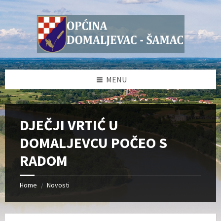
Skip
Skip
Skip
Skip
to
to
to
to
content
left
right
footer
sidebar
sidebar
MENU
DJEČJI VRTIĆ U
DOMALJEVCU POČEO S
RADOM
Home
Novosti
/