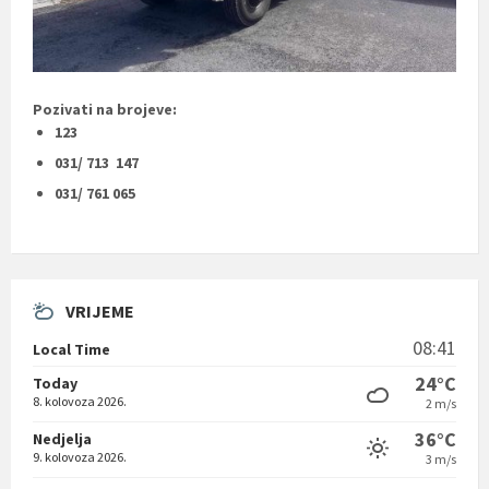
Pozivati na brojeve:
123
031/ 713 147
031/ 761 065
VRIJEME
08:41
Local Time
24°C
Today
8. kolovoza 2026.
2 m/s
36°C
Nedjelja
9. kolovoza 2026.
3 m/s