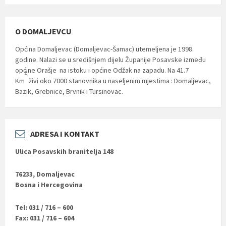
O DOMALJEVCU
Općina Domaljevac (Domaljevac-Šamac) utemeljena je 1998.
godine. Nalazi se u središnjem dijelu Županije Posavske između
općine Orašje na istoku i općine Odžak na zapadu. Na 41.7
2
Km
živi oko 7000 stanovnika u naseljenim mjestima : Domaljevac,
Bazik, Grebnice, Brvnik i Tursinovac.
ADRESA I KONTAKT
Ulica Posavskih branitelja 148
76233, Domaljevac
Bosna i Hercegovina
Tel: 031 / 716 – 600
Fax: 031 / 716 – 604