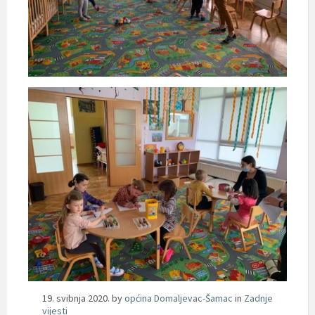
19. svibnja 2020.
by
općina Domaljevac-Šamac
in
Zadnje
vijesti