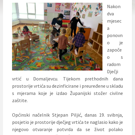
Nakon
dva
mjesec
a
ponovn
o je
započe
o s
radom
Dječji
vrtić u Domaljevcu. Tijekom prethodnih dana
prostorije vrtića su dezinficirane i preuređene u skladu
s mjerama koje je izdao Županijski stožer civilne
zaštite.
Općinski načelnik Stjepan Piljić, danas 19. svibnja,
posjetio je
prostorije dječjeg vrtića te naglasio kako je
njegovo otvaranje potvrda da se život polako