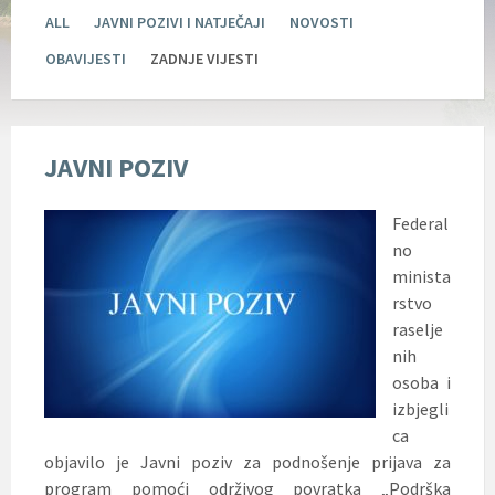
ALL
JAVNI POZIVI I NATJEČAJI
NOVOSTI
OBAVIJESTI
ZADNJE VIJESTI
JAVNI POZIV
Federal
no
minista
rstvo
raselje
nih
osoba i
izbjegli
ca
objavilo je Javni poziv za podnošenje prijava za
program pomoći održivog povratka „Podrška