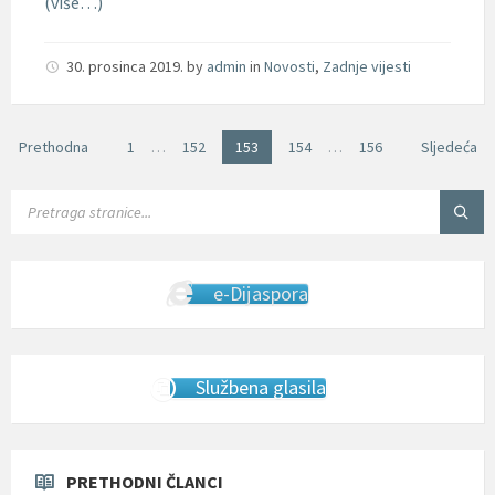
(više…)
30. prosinca 2019.
by
admin
in
Novosti
,
Zadnje vijesti
Brojevi
Prethodna
1
…
152
153
154
…
156
Sljedeća
stranica
objava
SEARCH:
e-Dijaspora
Službena glasila
PRETHODNI ČLANCI