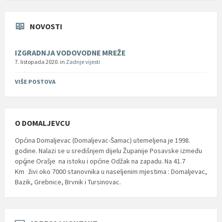
NOVOSTI
IZGRADNJA VODOVODNE MREŽE
7. listopada 2020.
in
Zadnje vijesti
VIŠE POSTOVA
O DOMALJEVCU
Općina Domaljevac (Domaljevac-Šamac) utemeljena je 1998.
godine. Nalazi se u središnjem dijelu Županije Posavske između
općine Orašje na istoku i općine Odžak na zapadu. Na 41.7
2
Km
živi oko 7000 stanovnika u naseljenim mjestima : Domaljevac,
Bazik, Grebnice, Brvnik i Tursinovac.