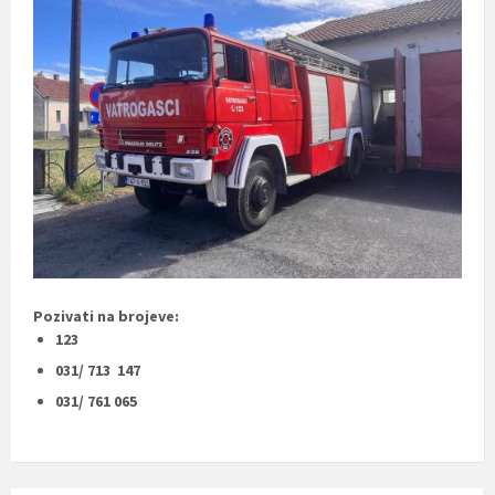
Pozivati na brojeve:
123
031/ 713 147
031/ 761 065