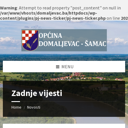
Warning
: Attempt to read property "post_content" on null in
/var/www/vhosts/domaljevac.ba/httpdocs/wp-
content/plugins/pj-news-ticker/pj-news-ticker.php
on line
202
Skip
Skip
Skip
Skip
to
to
to
to
content
left
right
footer
sidebar
sidebar
MENU
Zadnje vijesti
Home
Novosti
/