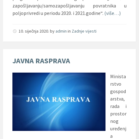
zapošljavanju/samozapošljavanju povratnika u
poljoprivredi u periodu 2020. i 2021.godine“.
(više…)
10. siječnja 2020.
by
admin
in
Zadnje vijesti
JAVNA RASPRAVA
Minista
rstvo
gospod
arstva,
rada i
prostor
nog
uređenj
a