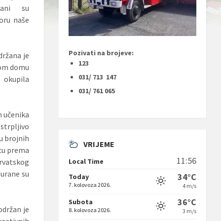
žani su
toru naše
Pozivati na brojeve:
držana je
123
om domu
031/ 713 147
okupila
031/ 761 065
m učenika
strpljivo
ju brojnih
VRIJEME
vcu prema
11:56
Local Time
Hrvatskog
gurane su
34°C
Today
7. kolovoza 2026.
4 m/s
36°C
Subota
održan je
8. kolovoza 2026.
3 m/s
reativnih