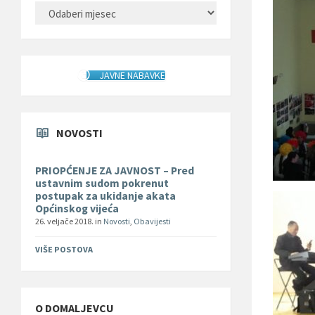
ARHIVA
JAVNE NABAVKE
NOVOSTI
PRIOPĆENJE ZA JAVNOST – Pred
ustavnim sudom pokrenut
postupak za ukidanje akata
Općinskog vijeća
26. veljače 2018.
in
Novosti
,
Obavijesti
VIŠE POSTOVA
O DOMALJEVCU