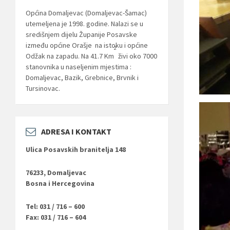
Općina Domaljevac (Domaljevac-Šamac)
utemeljena je 1998. godine. Nalazi se u
središnjem dijelu Županije Posavske
između općine Orašje na istoku i općine
2
Odžak na zapadu. Na 41.7 Km
živi oko 7000
stanovnika u naseljenim mjestima :
Domaljevac, Bazik, Grebnice, Brvnik i
Tursinovac.
ADRESA I KONTAKT
Ulica Posavskih branitelja 148
76233, Domaljevac
Bosna i Hercegovina
Tel: 031 / 716 – 600
Fax: 031 / 716 – 604