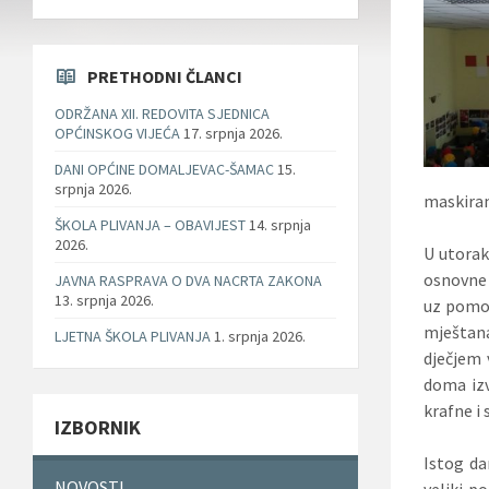
PRETHODNI ČLANCI
ODRŽANA XII. REDOVITA SJEDNICA
OPĆINSKOG VIJEĆA
17. srpnja 2026.
DANI OPĆINE DOMALJEVAC-ŠAMAC
15.
srpnja 2026.
maskiran
ŠKOLA PLIVANJA – OBAVIJEST
14. srpnja
2026.
U utorak
osnovne 
JAVNA RASPRAVA O DVA NACRTA ZAKONA
13. srpnja 2026.
uz pomoć 
mještana
LJETNA ŠKOLA PLIVANJA
1. srpnja 2026.
dječjem 
doma izv
krafne i
IZBORNIK
Istog da
NOVOSTI
veliki p