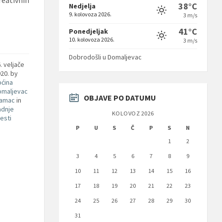
38°C
Nedjelja
9. kolovoza 2026.
3 m/s
41°C
Ponedjeljak
10. kolovoza 2026.
3 m/s
Dobrodošli u Domaljevac
. veljače
020.
by
pćina
omaljevac
OBJAVE PO DATUMU
Šamac
in
adnje
KOLOVOZ 2026
jesti
P
U
S
Č
P
S
N
1
2
3
4
5
6
7
8
9
10
11
12
13
14
15
16
17
18
19
20
21
22
23
24
25
26
27
28
29
30
31