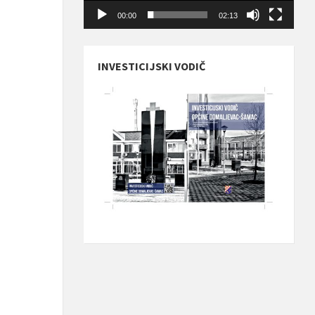
00:00
02:13
INVESTICIJSKI VODIČ