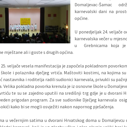
Domaljevac-Šamac odr
karnevalski dani na pros
općine.
U ponedjeljak 24. veljače o
karnevalska večer
u mjesn
u Grebnicama koja je 
e mještane ali i goste s drugih općina.
 25. veljače vesela manifestacija je započela pokladnom povorko
škole i polaznika dječjeg vrtića. Maštoviti kostimi, na kojima su 
nastavnika i roditelja radili sudionici karnevala, privukli su pažn
. Velika pokladna povorka krenula je iz osnovne škole u Domalje
vrtiću te su se zajedno uputili na središnji trg gdje je u dvorani 
eden prigodan program. Za sve sudionike Dječjeg karnevala osi
 sokići kako bi se mogli osvježiti nakon napornog pješačenja.
na u večernjim satima u dvorani Hrvatskog doma u Domaljevcu 
okladni karneval koji je uz glazbu uživo i ples okupio veliki broj k