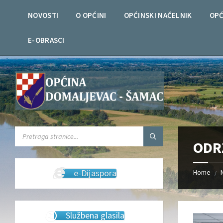
Skip
Skip
Skip
Skip
to
to
to
to
NOVOSTI
O OPĆINI
OPĆINSKI NAČELNIK
OPĆ
content
left
right
footer
sidebar
sidebar
E-OBRASCI
SEARCH:
ODR
e-Dijaspora
Home
/
Službena glasila