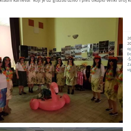
26
2
o
D
-
Z
vi