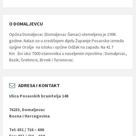
O DOMALJEVCU
Općina Domaljevac (Domaljevac-Šamac) utemeljena je 1998.
godine. Nalazi se u središnjem dijelu Županije Posavske između
općine Orašje na istoku i općine Odžak na zapadu. Na 41.7
2
Km
živi oko 7000 stanovnika u naseljenim mjestima : Domaljevac,
Bazik, Grebnice, Brvnik i Tursinovac.
ADRESA I KONTAKT
Ulica Posavskih branitelja 148
76233, Domaljevac
Bosna i Hercegovina
Tel: 031 / 716 – 600