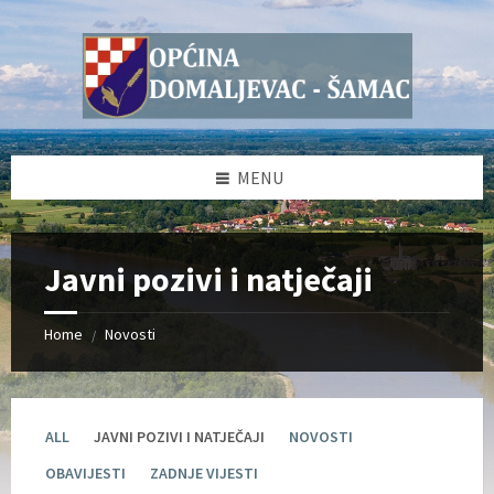
Skip
Skip
Skip
Skip
to
to
to
to
content
left
right
footer
sidebar
sidebar
MENU
Javni pozivi i natječaji
Home
Novosti
/
ALL
JAVNI POZIVI I NATJEČAJI
NOVOSTI
OBAVIJESTI
ZADNJE VIJESTI