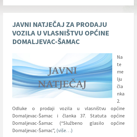
JAVNI NATJEČAJ ZA PRODAJU
VOZILA U VLASNIŠTVU OPĆINE
DOMALJEVAC-ŠAMAC
Na
te
me
lju
čla
nka
2.
Odluke o prodaji vozila u vlasništvu općine
Domaljevac-Šamac i članka 37. Statuta općine
Domaljevac-Šamac (“Službeno glasilo općine
Domaljevac-Šamac”,
(više…)