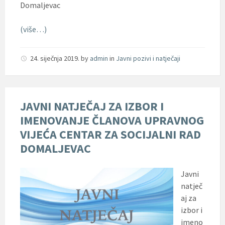
Domaljevac
(više…)
24. siječnja 2019.
by
admin
in
Javni pozivi i natječaji
JAVNI NATJEČAJ ZA IZBOR I
IMENOVANJE ČLANOVA UPRAVNOG
VIJEĆA CENTAR ZA SOCIJALNI RAD
DOMALJEVAC
Javni
natječ
aj za
izbor i
imeno