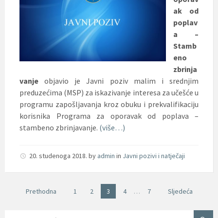
ak od
poplav
a –
Stamb
eno
zbrinja
vanje
objavio je Javni poziv malim i srednjim
preduzećima (MSP) za iskazivanje interesa za učešće u
programu zapošljavanja kroz obuku i prekvalifikaciju
korisnika Programa za oporavak od poplava –
stambeno zbrinjavanje.
(više…)
20. studenoga 2018.
by
admin
in
Javni pozivi i natječaji
Brojevi
Prethodna
1
2
3
4
…
7
Sljedeća
stranica
objava
SEARCH: