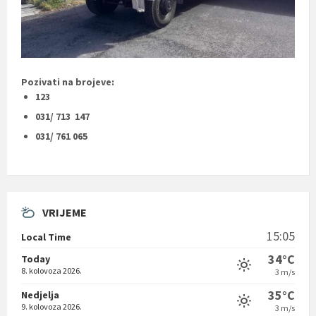
Pozivati na brojeve:
123
031/ 713 147
031/ 761 065
VRIJEME
15:05
Local Time
34°C
Today
8. kolovoza 2026.
3 m/s
35°C
Nedjelja
9. kolovoza 2026.
3 m/s