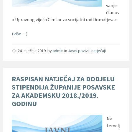
vanje
članov
a Upravnog vijeća Centar za socijalni rad Domaljevac
(više…)
24. siječnja 2019.
by
admin
in
Javni pozivi i natječaji
RASPISAN NATJEČAJ ZA DODJELU
STIPENDIJA ŽUPANIJE POSAVSKE
ZA AKADEMSKU 2018./2019.
GODINU
Na
temelj