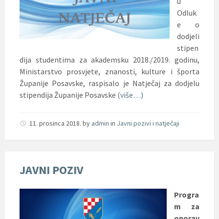
u
Odluk
e o
dodjeli
stipen
dija studentima za akademsku 2018./2019. godinu,
Ministarstvo prosvjete, znanosti, kulture i športa
Županije Posavske, raspisalo je Natječaj za dodjelu
stipendija Županije Posavske
(više…)
11. prosinca 2018.
by
admin
in
Javni pozivi i natječaji
JAVNI POZIV
Progra
m za
oporav