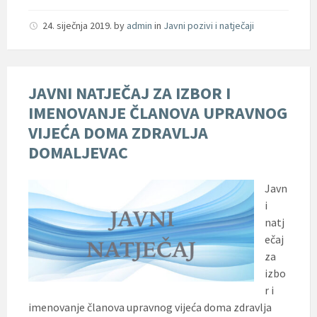
24. siječnja 2019.
by
admin
in
Javni pozivi i natječaji
JAVNI NATJEČAJ ZA IZBOR I
IMENOVANJE ČLANOVA UPRAVNOG
VIJEĆA DOMA ZDRAVLJA
DOMALJEVAC
Javn
i
natj
ečaj
za
izbo
r i
imenovanje članova upravnog vijeća doma zdravlja