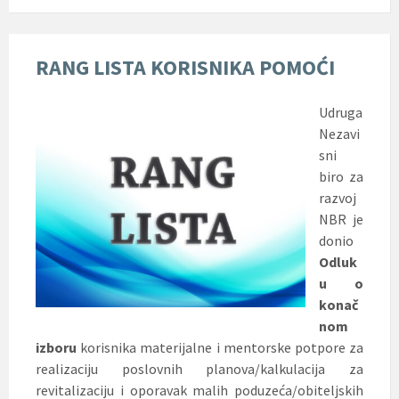
RANG LISTA KORISNIKA POMOĆI
Udruga
Nezavi
sni
biro za
razvoj
NBR je
donio
Odluk
u o
konač
nom
izboru
korisnika materijalne i mentorske potpore za
realizaciju poslovnih planova/kalkulacija za
revitalizaciju i oporavak malih poduzeća/obiteljskih