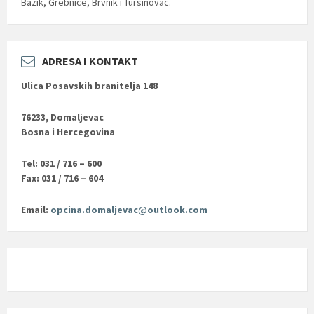
Bazik, Grebnice, Brvnik i Tursinovac.
ADRESA I KONTAKT
Ulica Posavskih branitelja 148
76233, Domaljevac
Bosna i Hercegovina
Tel: 031 / 716 – 600
Fax: 031 / 716 – 604
Email:
opcina.domaljevac@outlook.com