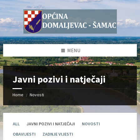
Skip
Skip
Skip
Skip
to
to
to
to
content
left
right
footer
sidebar
sidebar
MENU
Javni pozivi i natječaji
Home
Novosti
/
ALL
JAVNI POZIVI I NATJEČAJI
NOVOSTI
OBAVIJESTI
ZADNJE VIJESTI