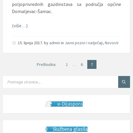
poljoprivrednih gazdinstava sa područja općine
Domaljevac-Šamac.
(više…)
15. lipnja 2017.
by
admin
in
Javni pozivi i natječaji
,
Novosti
Brojevi
Prethodna
1
…
6
7
stranica
objava
SEARCH:
e-Dijaspora
Službena glasila