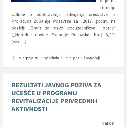
a je na
temelju
Odluke o odobravanju izdvajanja sredstava iz
Proračuna Županije Posavske za 2017. godinu na
poziciji „Grant za razvoj poduzetništva i obrta“
(„Narodne novine Županije Posavske, broj: 5/17)
(više…)
19. srpnja 2017.
by
admin
in
Javni pozivi i natječaji
REZULTATI JAVNOG POZIVA ZA
UČEŠĆE U PROGRAMU
REVITALIZACIJE PRIVREDNIH
AKTIVNOSTI
Nakon