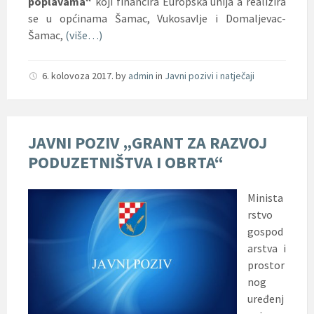
poplavama“
koji financira Europska unija
a realizira
se u općinama
Šamac, Vukosavlje i Domaljevac-
Šamac,
(više…)
6. kolovoza 2017.
by
admin
in
Javni pozivi i natječaji
JAVNI POZIV „GRANT ZA RAZVOJ
PODUZETNIŠTVA I OBRTA“
Minista
rstvo
gospod
arstva i
prostor
nog
uređenj