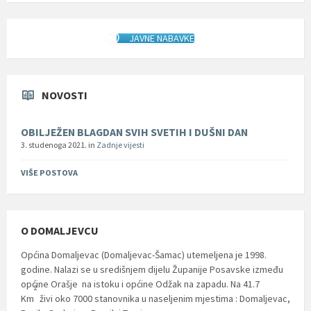
JAVNE NABAVKE
NOVOSTI
OBILJEŽEN BLAGDAN SVIH SVETIH I DUŠNI DAN
3. studenoga 2021.
in
Zadnje vijesti
VIŠE POSTOVA
O DOMALJEVCU
Općina Domaljevac (Domaljevac-Šamac) utemeljena je 1998.
godine. Nalazi se u središnjem dijelu Županije Posavske između
općine Orašje na istoku i općine Odžak na zapadu. Na 41.7
2
Km
živi oko 7000 stanovnika u naseljenim mjestima : Domaljevac,