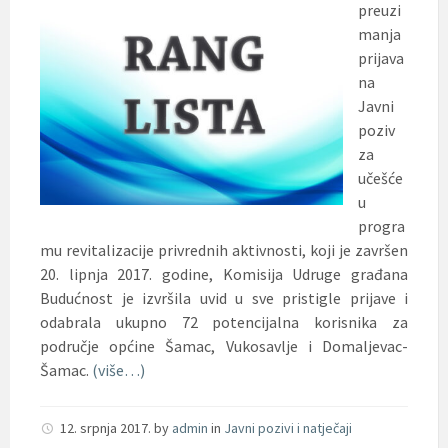
preuzi
manja
prijava
na
Javni
poziv
za
učešće
u
progra
mu revitalizacije privrednih aktivnosti, koji je završen
20. lipnja 2017. godine, Komisija Udruge građana
Budućnost je izvršila uvid u sve pristigle prijave i
odabrala ukupno 72 potencijalna korisnika za
područje općine Šamac, Vukosavlje i Domaljevac-
Šamac.
(više…)
12. srpnja 2017.
by
admin
in
Javni pozivi i natječaji