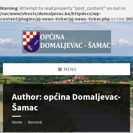
Warning
: Attempt to read property "post_content" on null in
/var/www/vhosts/domaljevac.ba/httpdocs/wp-
content/plugins/pj-news-ticker/pj-news-ticker.php
on line
202
Skip
Skip
Skip
Skip
to
to
to
to
content
left
right
footer
sidebar
sidebar
MENU
Author: općina Domaljevac-
Šamac
Home
Novosti
/