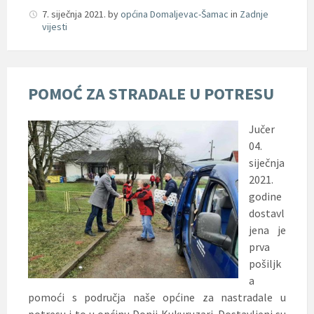
7. siječnja 2021.
by
općina Domaljevac-Šamac
in
Zadnje
vijesti
POMOĆ ZA STRADALE U POTRESU
Jučer
04.
siječnja
2021.
godine
dostavl
jena je
prva
pošiljk
a
pomoći s područja naše općine za nastradale u
potresu i to u općinu Donji Kukuruzari. Dostavljeni su