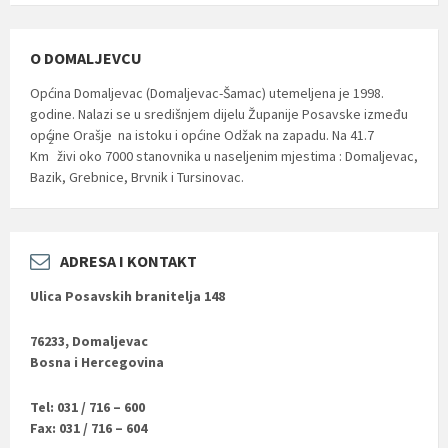
O DOMALJEVCU
Općina Domaljevac (Domaljevac-Šamac) utemeljena je 1998.
godine. Nalazi se u središnjem dijelu Županije Posavske između
općine Orašje na istoku i općine Odžak na zapadu. Na 41.7
2
Km
živi oko 7000 stanovnika u naseljenim mjestima : Domaljevac,
Bazik, Grebnice, Brvnik i Tursinovac.
ADRESA I KONTAKT
Ulica Posavskih branitelja 148
76233, Domaljevac
Bosna i Hercegovina
Tel: 031 / 716 – 600
Fax: 031 / 716 – 604