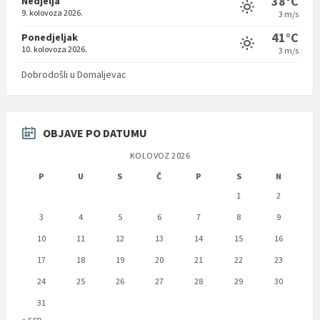
38°C
Nedjelja
9. kolovoza 2026.
3 m/s
41°C
Ponedjeljak
10. kolovoza 2026.
3 m/s
Dobrodošli u Domaljevac
OBJAVE PO DATUMU
KOLOVOZ 2026
P
U
S
Č
P
S
N
1
2
3
4
5
6
7
8
9
10
11
12
13
14
15
16
17
18
19
20
21
22
23
24
25
26
27
28
29
30
31
« srp