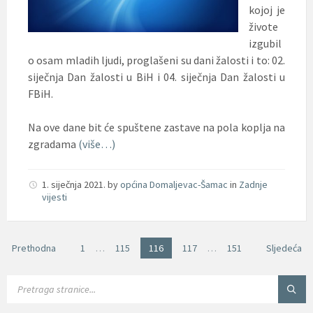
kojoj je
živote
izgubil
o osam mladih ljudi, proglašeni su dani žalosti i to: 02.
siječnja Dan žalosti u BiH i 04. siječnja Dan žalosti u
FBiH.
Na ove dane bit će spuštene zastave na pola koplja na
zgradama
(više…)
1. siječnja 2021.
by
općina Domaljevac-Šamac
in
Zadnje
vijesti
Brojevi
Prethodna
1
…
115
116
117
…
151
Sljedeća
stranica
objava
SEARCH: