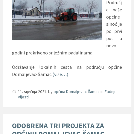
Područj
e naše
općine
sinoć je
po prvi
put u
novoj
godini prekriveno snježnim padalinama.
Održavanje lokalnih cesta na području općine
Domaljevac-Šamac
(više…)
11. siječnja 2021.
by
općina Domaljevac-Šamac
in
Zadnje
vijesti
ODOBRENA TRI PROJEKTA ZA
OPĆINU DOMALJEVAC-ŠAMAC