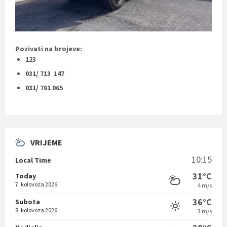
Pozivati na brojeve:
123
031/ 713 147
031/ 761 065
VRIJEME
10:15
Local Time
31°C
Today
7. kolovoza 2026.
4 m/s
36°C
Subota
8. kolovoza 2026.
3 m/s