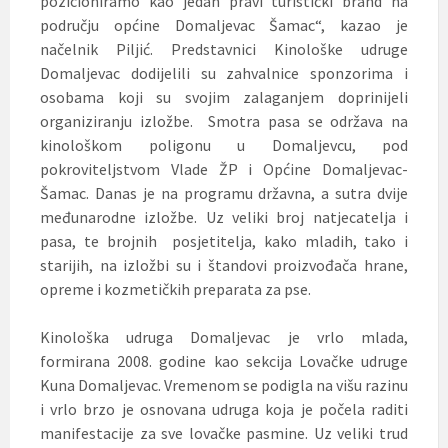
pozicioniramo kao jedan pravi turistički brand na
području općine Domaljevac Šamac“, kazao je
načelnik Piljić. Predstavnici Kinološke udruge
Domaljevac dodijelili su zahvalnice sponzorima i
osobama koji su svojim zalaganjem doprinijeli
organiziranju izložbe. Smotra pasa se održava na
kinološkom poligonu u Domaljevcu, pod
pokroviteljstvom Vlade ŽP i Općine Domaljevac-
Šamac. Danas je na programu državna, a sutra dvije
međunarodne izložbe. Uz veliki broj natjecatelja i
pasa, te brojnih posjetitelja, kako mladih, tako i
starijih, na izložbi su i štandovi proizvođača hrane,
opreme i kozmetičkih preparata za pse.
Kinološka udruga Domaljevac je vrlo mlada,
formirana 2008. godine kao sekcija Lovačke udruge
Kuna Domaljevac. Vremenom se podigla na višu razinu
i vrlo brzo je osnovana udruga koja je počela raditi
manifestacije za sve lovačke pasmine. Uz veliki trud