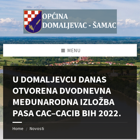
Skip
Skip
Skip
Skip
to
to
to
to
content
left
right
footer
sidebar
sidebar
MENU
U DOMALJEVCU DANAS
OTVORENA DVODNEVNA
MEĐUNARODNA IZLOŽBA
PASA CAC–CACIB BIH 2022.
Home
Novosti
/