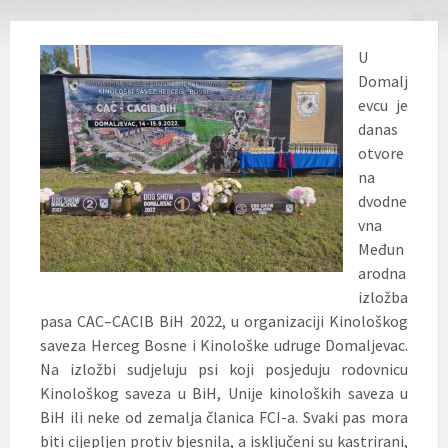
U
Domalj
evcu je
danas
otvore
na
dvodne
vna
Međun
arodna
izložba
pasa CAC–CACIB BiH 2022, u organizaciji Kinološkog
saveza Herceg Bosne i Kinološke udruge Domaljevac.
Na izložbi sudjeluju psi koji posjeduju rodovnicu
Kinološkog saveza u BiH, Unije kinoloških saveza u
BiH ili neke od zemalja članica FCI-a. Svaki pas mora
biti
cijepljen protiv bjesnila, a isključeni su kastrirani,