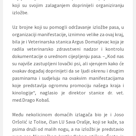
koji su svojim zalaganjem doprinijeli organiziranju
izložbe.
Uz brojne koji su pomogli održavanje izložbe pasa, u
organizaciji manifestacije, iznimno velike za ovaj kraj,
bila je i Veterinarska stanica Argus Domaljevac koja je
radila veterinarsko zdravstveni nadzor i kontrolu
dokumentacije o urednom cijepljenju pasa. –„Kod nas
su najviše zastupljeni lovački psi, ali vjerujem kako će
ovakav događaj doprinijeti da se ljudi okrenu i drugim
pasminama i sudjeluju na ovakvim manifestacijama
koje predstavlja ogromnu promociju našega kraja i
kinologije“, naglasio je direktor stanice dr. vet.
med.Drago Kobaš.
Među nekolicinom domaćih izlagača bio je i Joso
Oršolić iz Tolise, član LU Sava Orašje, koji se kaže, sa
psima druži od malih nogu, a na izložbi je predstavio