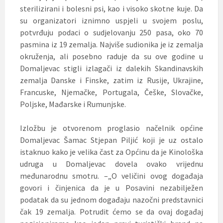
sterilizirani i bolesni psi, kao i visoko skotne kuje. Da
su organizatori iznimno uspjeli u svojem poslu,
potvrđuju podaci o sudjelovanju 250 pasa, oko 70
pasmina iz 19 zemalja. Najviše sudionika je iz zemalja
okruženja, ali posebno raduje da su ove godine u
Domaljevac stigli izlagači iz dalekih Skandinavskih
zemalja Danske i Finske, zatim iz Rusije, Ukrajine,
Francuske, Njemačke, Portugala, Češke, Slovačke,
Poljske, Mađarske i Rumunjske.
Izložbu je otvorenom proglasio načelnik općine
Domaljevac Šamac Stjepan Piljić koji je uz ostalo
istaknuo kako je velika čast za Općinu da je Kinološka
udruga u Domaljevac dovela ovako vrijednu
međunarodnu smotru. –„O veličini ovog događaja
govori i činjenica da je u Posavini nezabilježen
podatak da su jednom događaju nazočni predstavnici
čak 19 zemalja. Potrudit ćemo se da ovaj događaj