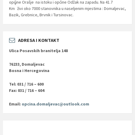
općine Orašje na istoku i općine Odžak na zapadu. Na 41.7
2
Km
živi oko 7000 stanovnika u naseljenim mjestima : Domaljevac,
Bazik, Grebnice, Brvnik i Tursinovac.
ADRESA I KONTAKT
Ulica Posavskih branitelja 148
76233, Domaljevac
Bosna i Hercegovina
Tel: 031 / 716 – 600
Fax: 031 / 716 – 604
Email:
opcina.domaljevac@outlook.com