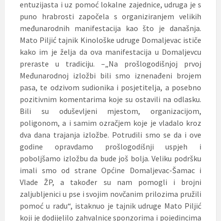
entuzijasta i uz pomoć lokalne zajednice, udruga je s
puno hrabrosti započela s organiziranjem velikih
međunarodnih manifestacija kao što je današnja.
Mato Piljić tajnik Kinološke udruge Domaljevac ističe
kako im je želja da ova manifestacija u Domaljevcu
preraste u tradiciju. –„Na prošlogodišnjoj prvoj
Međunarodnoj izložbi bili smo iznenađeni brojem
pasa, te odzivom sudionika i posjetitelja, a posebno
pozitivnim komentarima koje su ostavili na odlasku.
Bili su oduševljeni mjestom, organizacijom,
poligonom, a i samim ozračjem koje je vladalo kroz
dva dana trajanja izložbe. Potrudili smo se da i ove
godine opravdamo prošlogodišnji uspjeh i
poboljšamo izložbu da bude još bolja. Veliku podršku
imali smo od strane Općine Domaljevac-Šamac i
Vlade ŽP, a također su nam pomogli i brojni
zaljubljenici u pse i svojim novčanim prilozima pružili
pomoć u radu“, istaknuo je tajnik udruge Mato Piljić
koji je dodijelilo zahvalnice sponzorima i pojedincima