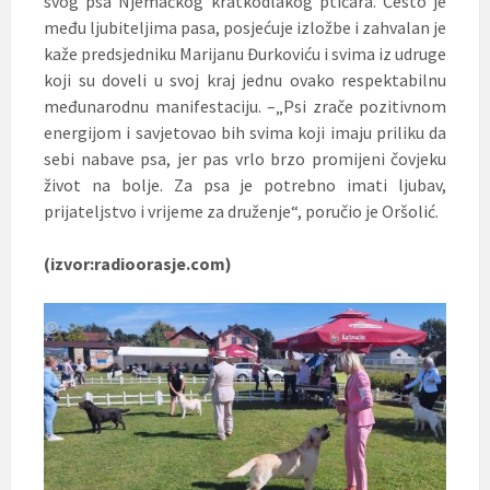
svog psa Njemačkog kratkodlakog ptičara. Često je
među ljubiteljima pasa, posjećuje izložbe i zahvalan je
kaže predsjedniku Marijanu Đurkoviću i svima iz udruge
koji su doveli u svoj kraj jednu ovako respektabilnu
međunarodnu manifestaciju. –„Psi zrače pozitivnom
energijom i savjetovao bih svima koji imaju priliku da
sebi nabave psa, jer pas vrlo brzo promijeni čovjeku
život na bolje. Za psa je potrebno imati ljubav,
prijateljstvo i vrijeme za druženje“, poručio je Oršolić.
(izvor:radioorasje.com)