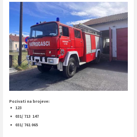
Pozivati na brojeve:
123
031/ 713 147
031/ 761 065