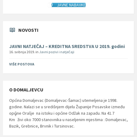
JAVNE NABAVKE
NOVOSTI
JAVNI NATJEČAJ – KREDITNA SREDSTVA U 2019. godini
16. svibnja 2019.
in
Javni pozivi i natječaji
VIŠE POSTOVA
O DOMALJEVCU
Općina Domaljevac (Domaljevac-Šamac) utemeljena je 1998.
godine. Nalazi se u središnjem dijelu Županije Posavske između
općine Orašje na istoku i općine Odžak na zapadu. Na 41.7
2
Km
živi oko 7000 stanovnika u naseljenim mjestima : Domaljevac,
Bazik, Grebnice, Brvnik i Tursinovac.