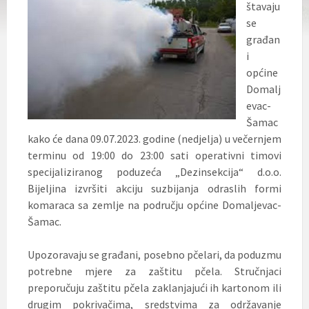
štavaju
se
građan
i
općine
Domalj
evac-
Šamac
kako će dana 09.07.2023. godine (nedjelja) u večernjem
terminu od 19:00 do 23:00 sati operativni timovi
specijaliziranog poduzeća „
Dezinsekcija“ d.o.o.
Bijeljina
izvršiti akciju suzbijanja odraslih formi
komaraca
sa zemlje
na području općine Domaljevac-
Šamac.
Upozoravaju se građani, posebno pčelari, da poduzmu
potrebne mjere za zaštitu pčela. Stručnjaci
preporučuju zaštitu pčela zaklanjajući ih kartonom ili
drugim pokrivačima, sredstvima za održavanje