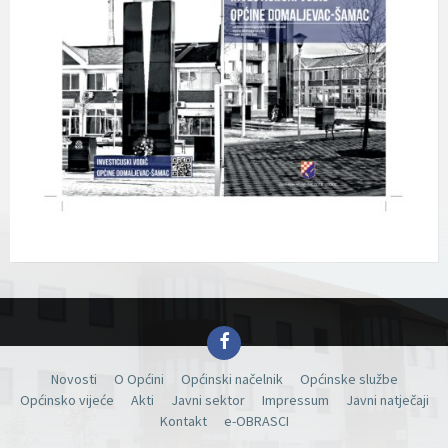
Facebook
Novosti
O Općini
Općinski načelnik
Općinske službe
Općinsko vijeće
Akti
Javni sektor
Impressum
Javni natječaji
Kontakt
e-OBRASCI