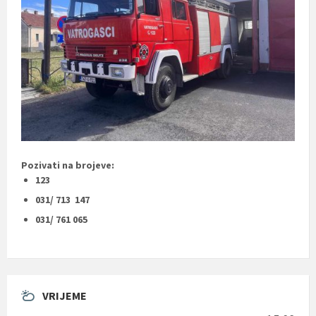
Pozivati na brojeve:
123
031/ 713 147
031/ 761 065
VRIJEME