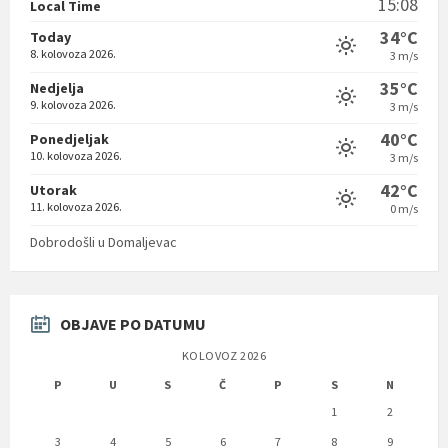
15:08
Local Time
34°C
Today
8. kolovoza 2026.
3 m/s
35°C
Nedjelja
9. kolovoza 2026.
3 m/s
40°C
Ponedjeljak
10. kolovoza 2026.
3 m/s
42°C
Utorak
11. kolovoza 2026.
0 m/s
Dobrodošli u Domaljevac
OBJAVE PO DATUMU
KOLOVOZ 2026
P
U
S
Č
P
S
N
1
2
3
4
5
6
7
8
9