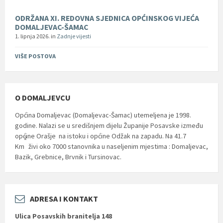
ODRŽANA XI. REDOVNA SJEDNICA OPĆINSKOG VIJEĆA
DOMALJEVAC-ŠAMAC
1. lipnja 2026.
in
Zadnje vijesti
VIŠE POSTOVA
O DOMALJEVCU
Općina Domaljevac (Domaljevac-Šamac) utemeljena je 1998.
godine. Nalazi se u središnjem dijelu Županije Posavske između
općine Orašje na istoku i općine Odžak na zapadu. Na 41.7
2
Km
živi oko 7000 stanovnika u naseljenim mjestima : Domaljevac,
Bazik, Grebnice, Brvnik i Tursinovac.
ADRESA I KONTAKT
Ulica Posavskih branitelja 148