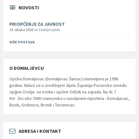
NOVOSTI
PRIOPĆENJE ZA JAVNOST
14. ožujka 2020.
in
Zadnje vijesti
VIŠE POSTOVA
O DOMALJEVCU
Općina Domaljevac (Domaljevac-Šamac) utemeljena je 1998.
godine. Nalazi se u središnjem dijelu Županije Posavske između
općine Orašje na istoku i općine Odžak na zapadu. Na 41.7
2
Km
živi oko 7000 stanovnika u naseljenim mjestima : Domaljevac,
Bazik, Grebnice, Brvnik i Tursinovac.
ADRESA I KONTAKT