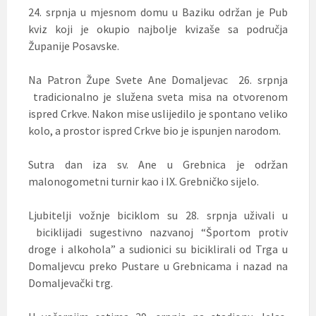
24. srpnja u mjesnom domu u Baziku održan je Pub
kviz koji je okupio najbolje kvizaše sa područja
Županije Posavske.
Na Patron Župe Svete Ane Domaljevac 26. srpnja
tradicionalno je služena sveta misa na otvorenom
ispred Crkve. Nakon mise uslijedilo je spontano veliko
kolo, a prostor ispred Crkve bio je ispunjen narodom.
Sutra dan iza sv. Ane u Grebnica je održan
malonogometni turnir kao i IX. Grebničko sijelo.
Ljubitelji vožnje biciklom su 28. srpnja uživali u
biciklijadi sugestivno nazvanoj “Športom protiv
droge i alkohola” a sudionici su biciklirali od Trga u
Domaljevcu preko Pustare u Grebnicama i nazad na
Domaljevački trg.