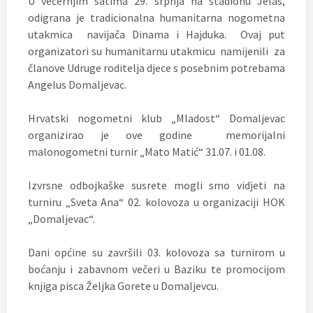
U večernjim satima 29. srpnja na stadionu Jelas,
odigrana je tradicionalna humanitarna nogometna
utakmica navijača Dinama i Hajduka. Ovaj put
organizatori su humanitarnu utakmicu namijenili za
članove Udruge roditelja djece s posebnim potrebama
Angelus Domaljevac.
Hrvatski nogometni klub „Mladost“ Domaljevac
organizirao je ove godine memorijalni
malonogometni turnir „Mato Matić“ 31.07. i 01.08.
Izvrsne odbojkaške susrete mogli smo vidjeti na
turniru „Sveta Ana“ 02. kolovoza u organizaciji HOK
„Domaljevac“.
Dani općine su završili 03. kolovoza sa turnirom u
boćanju i zabavnom večeri u Baziku te promocijom
knjiga pisca Željka Gorete u Domaljevcu.