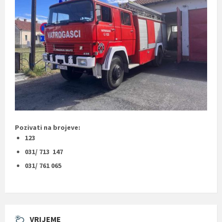
Pozivati na brojeve:
123
031/ 713 147
031/ 761 065
VRIJEME