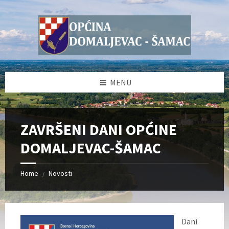
Skip
Skip
Skip
Skip
to
to
to
to
content
left
right
footer
sidebar
sidebar
MENU
ZAVRŠENI DANI OPĆINE
DOMALJEVAC-ŠAMAC
Home
Novosti
/
Dani