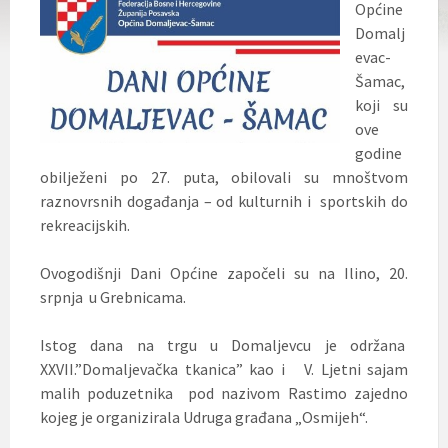
Općine
Domalj
evac-
Šamac,
koji su
ove
godine
obilježeni po 27. puta, obilovali su mnoštvom
raznovrsnih događanja – od kulturnih i sportskih do
rekreacijskih.
Ovogodišnji Dani Općine započeli su na Ilino, 20.
srpnja u Grebnicama.
Istog dana na trgu u Domaljevcu je održana
XXVII.”Domaljevačka tkanica” kao i V. Ljetni sajam
malih poduzetnika pod nazivom Rastimo zajedno
kojeg je organizirala Udruga građana „Osmijeh“.