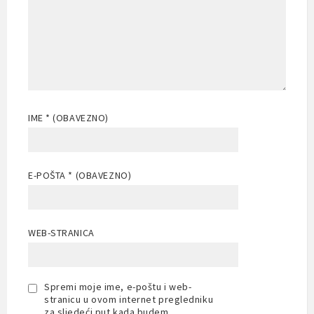
IME
* (OBAVEZNO)
E-POŠTA
* (OBAVEZNO)
WEB-STRANICA
Spremi moje ime, e-poštu i web-
stranicu u ovom internet pregledniku
za sljedeći put kada budem