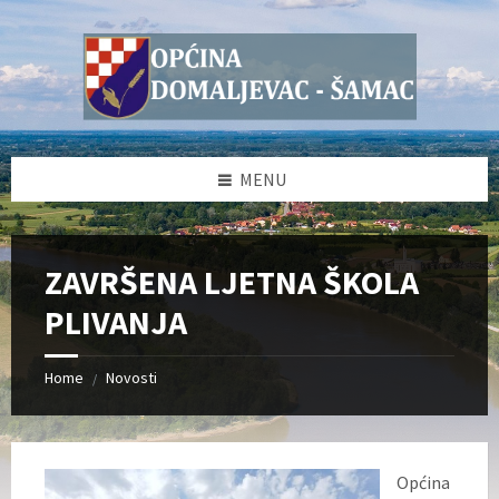
Skip
Skip
Skip
Skip
to
to
to
to
content
left
right
footer
sidebar
sidebar
MENU
ZAVRŠENA LJETNA ŠKOLA
PLIVANJA
Home
Novosti
/
Općina