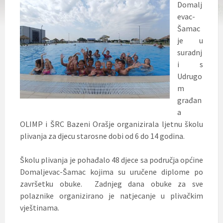
Domalj
evac-
Šamac
je u
suradnj
i s
Udrugo
m
građan
a
OLIMP i ŠRC Bazeni Orašje organizirala ljetnu školu
plivanja za djecu starosne dobi od 6 do 14 godina.
Školu plivanja je pohađalo 48 djece sa područja općine
Domaljevac-Šamac kojima su uručene diplome po
završetku obuke.
Zadnjeg dana obuke za sve
polaznike organizirano je natjecanje u plivačkim
vještinama.