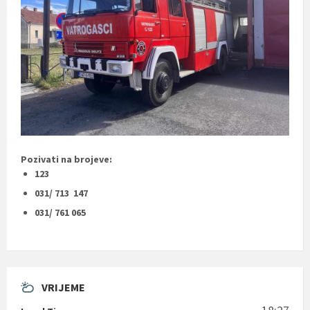
Pozivati na brojeve:
123
031/ 713 147
031/ 761 065
VRIJEME