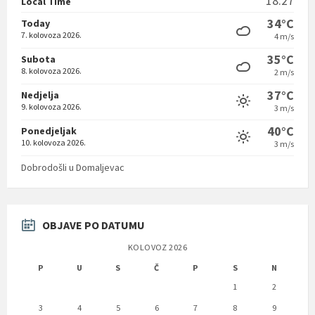
18:27
Local Time
34°C
Today
7. kolovoza 2026.
4 m/s
35°C
Subota
8. kolovoza 2026.
2 m/s
37°C
Nedjelja
9. kolovoza 2026.
3 m/s
40°C
Ponedjeljak
10. kolovoza 2026.
3 m/s
Dobrodošli u Domaljevac
OBJAVE PO DATUMU
KOLOVOZ 2026
P
U
S
Č
P
S
N
1
2
3
4
5
6
7
8
9