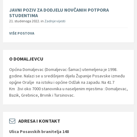
JAVNI POZIV ZA DODJELU NOVČANIH POTPORA
STUDENTIMA
21. studenoga 2022.
in
Zadnje vijesti
VIŠE POSTOVA
O DOMALJEVCU
Općina Domaljevac (Domaljevac-Šamac) utemeljena je 1998.
godine. Nalazi se u središnjem dijelu Županije Posavske između
općine Orašje na istoku i općine Odžak na zapadu. Na 41.7
2
Km
živi oko 7000 stanovnika u naseljenim mjestima : Domaljevac,
Bazik, Grebnice, Brvnik i Tursinovac.
ADRESA I KONTAKT
Ulica Posavskih branitelja 148