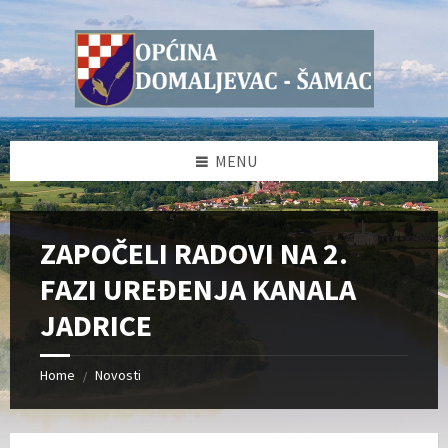
Skip
Skip
Skip
Skip
to
to
to
to
content
left
right
footer
sidebar
sidebar
MENU
ZAPOČELI RADOVI NA 2.
FAZI UREĐENJA KANALA
JADRICE
Home
Novosti
/