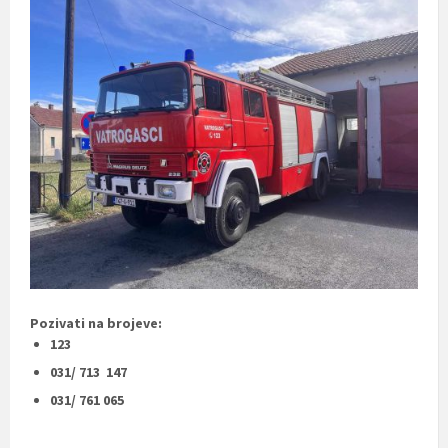
Pozivati na brojeve:
123
031/ 713 147
031/ 761 065