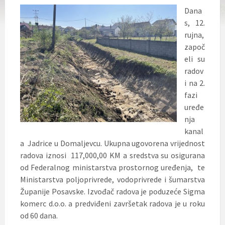
Dana
s, 12.
rujna,
započ
eli su
radov
i na 2.
fazi
uređe
nja
kanal
a Jadrice u Domaljevcu. Ukupna ugovorena vrijednost
radova iznosi 117,000,00 KM a sredstva su osigurana
od Federalnog ministarstva prostornog uređenja, te
Ministarstva poljoprivrede, vodoprivrede i šumarstva
Županije Posavske.
Izvođač radova je poduzeće Sigma
komerc d.o.o. a predviđeni završetak radova je u roku
od 60 dana.