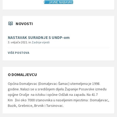
JAVNE NABAVKE
NOVOSTI
NASTAVAK SURADNJE S UNDP-om
3. veljače 2021.
in
Zadnje vijesti
VIŠE POSTOVA
O DOMALJEVCU
Općina Domaljevac (Domaljevac-Šamac) utemeljena je 1998.
godine. Nalazi se u središnjem dijelu Županije Posavske između
općine Orašje na istoku i općine Odžak na zapadu. Na 41.7
2
Km
živi oko 7000 stanovnika u naseljenim mjestima : Domaljevac,
Bazik, Grebnice, Brvnik i Tursinovac.