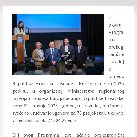
U
okviru
Progra
ma
prekog
ranične
suradnj
e
između
Republike Hrvatske i Bosne i Hercegovine za 2025.
godinu, u organizaciji Ministarstva regionalnog
razvoja i fondova Europske unije Republike Hrvatske,
dana 29. travnja 2025. godine, u Travniku, održano je
svečano uručivanje ugovora za 78
projekata u ukupnoj
vrijednosti od 4.127.304,28 eura.
Cilj ovog Programa jest jačanje prekogranične