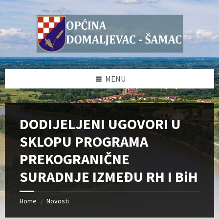
Skip
Skip
Skip
Skip
to
to
to
to
content
left
right
footer
sidebar
sidebar
MENU
DODIJELJENI UGOVORI U
SKLOPU PROGRAMA
PREKOGRANIČNE
SURADNJE IZMEĐU RH I BiH
Home
Novosti
/