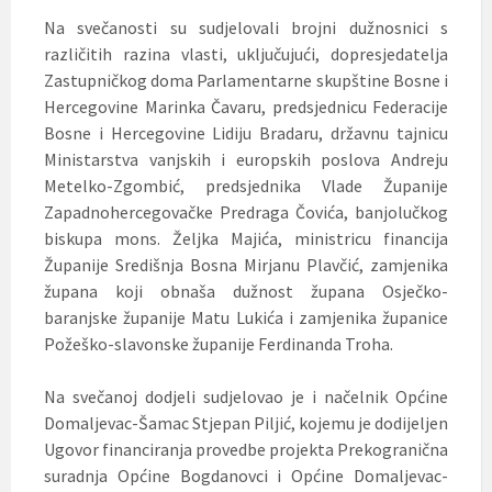
Na svečanosti su sudjelovali brojni dužnosnici s
različitih razina vlasti, uključujući, dopresjedatelja
Zastupničkog doma Parlamentarne skupštine Bosne i
Hercegovine Marinka Čavaru, predsjednicu Federacije
Bosne i Hercegovine Lidiju Bradaru, državnu tajnicu
Ministarstva vanjskih i europskih poslova Andreju
Metelko-Zgombić, predsjednika Vlade Županije
Zapadnohercegovačke Predraga Čovića, banjolučkog
biskupa mons. Željka Majića, ministricu financija
Županije Središnja Bosna Mirjanu Plavčić, zamjenika
župana koji obnaša dužnost župana Osječko-
baranjske županije Matu Lukića i zamjenika županice
Požeško-slavonske županije Ferdinanda Troha.
Na svečanoj dodjeli sudjelovao je i načelnik Općine
Domaljevac-Šamac Stjepan Piljić, kojemu je dodijeljen
Ugovor financiranja provedbe projekta Prekogranična
suradnja Općine Bogdanovci i Općine Domaljevac-