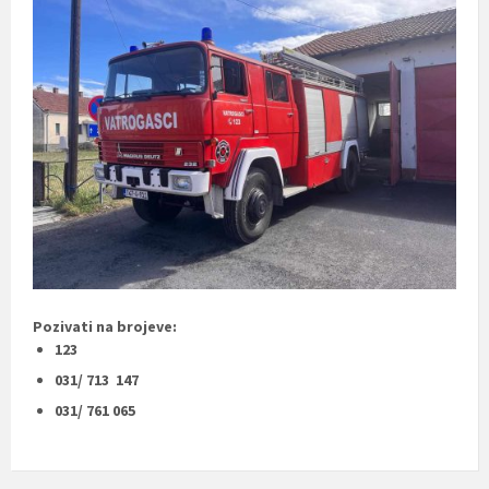
Pozivati na brojeve:
123
031/ 713 147
031/ 761 065