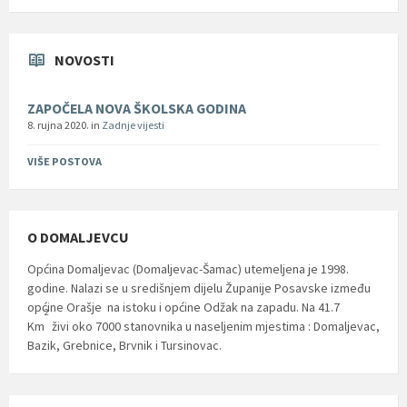
NOVOSTI
ZAPOČELA NOVA ŠKOLSKA GODINA
8. rujna 2020.
in
Zadnje vijesti
VIŠE POSTOVA
O DOMALJEVCU
Općina Domaljevac (Domaljevac-Šamac) utemeljena je 1998.
godine. Nalazi se u središnjem dijelu Županije Posavske između
općine Orašje na istoku i općine Odžak na zapadu. Na 41.7
2
Km
živi oko 7000 stanovnika u naseljenim mjestima : Domaljevac,
Bazik, Grebnice, Brvnik i Tursinovac.