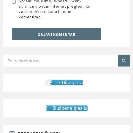
Spremi moje ime, e-poštu i web-
stranicu u ovom internet pregledniku
za sljedeći put kada budem
komentirao.
SEARCH:
e-Dijaspora
Službena glasila