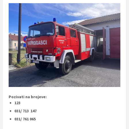
Pozivati na brojeve:
123
031/ 713 147
031/ 761 065