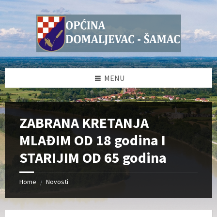
Skip
Skip
Skip
Skip
to
to
to
to
content
left
right
footer
sidebar
sidebar
MENU
ZABRANA KRETANJA
MLAĐIM OD 18 godina I
STARIJIM OD 65 godina
Home
Novosti
/