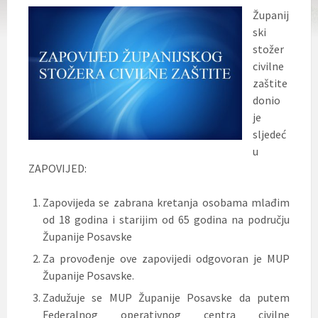
Županij
ski
stožer
civilne
zaštite
donio
je
sljedeć
u
ZAPOVIJED:
Zapovijeda se zabrana kretanja osobama mlađim
od 18 godina i starijim od 65 godina na području
Županije Posavske
Za provođenje ove zapovijedi odgovoran je MUP
Županije Posavske.
Zadužuje se MUP Županije Posavske da putem
Federalnog operativnog centra civilne