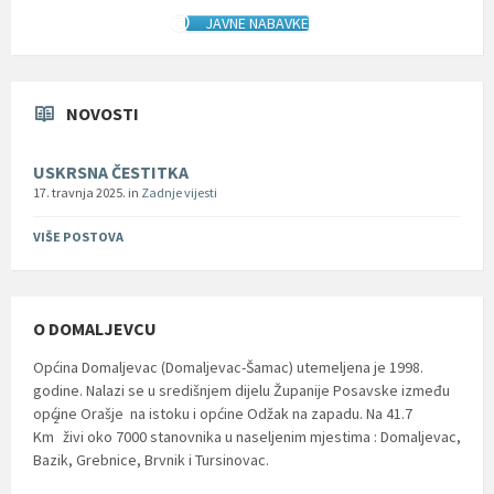
JAVNE NABAVKE
NOVOSTI
USKRSNA ČESTITKA
17. travnja 2025.
in
Zadnje vijesti
VIŠE POSTOVA
O DOMALJEVCU
Općina Domaljevac (Domaljevac-Šamac) utemeljena je 1998.
godine. Nalazi se u središnjem dijelu Županije Posavske između
općine Orašje na istoku i općine Odžak na zapadu. Na 41.7
2
Km
živi oko 7000 stanovnika u naseljenim mjestima : Domaljevac,
Bazik, Grebnice, Brvnik i Tursinovac.