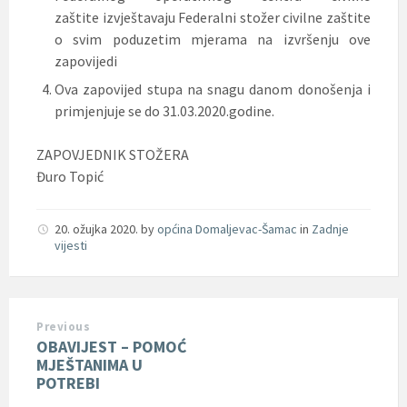
zaštite izvještavaju Federalni stožer civilne zaštite
o svim poduzetim mjerama na izvršenju ove
zapovijedi
Ova zapovijed stupa na snagu danom donošenja i
primjenjuje se do 31.03.2020.godine.
ZAPOVJEDNIK STOŽERA
Đuro Topić
20. ožujka 2020.
by
općina Domaljevac-Šamac
in
Zadnje
vijesti
Previous
OBAVIJEST – POMOĆ
MJEŠTANIMA U
POTREBI