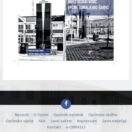
Facebook
Novosti
O Općini
Općinski načelnik
Općinske službe
Općinsko vijeće
Akti
Javni sektor
Impressum
Javni natječaji
Kontakt
e-OBRASCI