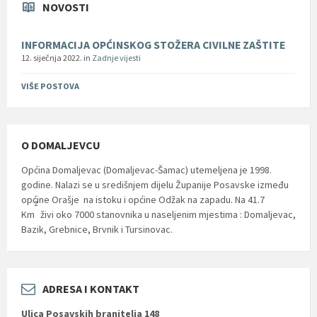
NOVOSTI
INFORMACIJA OPĆINSKOG STOŽERA CIVILNE ZAŠTITE
12. siječnja 2022.
in
Zadnje vijesti
VIŠE POSTOVA
O DOMALJEVCU
Općina Domaljevac (Domaljevac-Šamac) utemeljena je 1998.
godine. Nalazi se u središnjem dijelu Županije Posavske između
općine Orašje na istoku i općine Odžak na zapadu. Na 41.7
2
Km
živi oko 7000 stanovnika u naseljenim mjestima : Domaljevac,
Bazik, Grebnice, Brvnik i Tursinovac.
ADRESA I KONTAKT
Ulica Posavskih branitelja 148