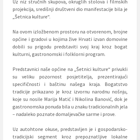
Uz niz stručnih skupova, okruglih stolova i filmskih
projekcija, središnji društveni dio manifestacije bila je
„Šetnica kulture“.
Na ovom izložbenom prostoru na otvorenom, brojne
općine i gradovi u kojima žive Hrvati izvan domovine
dobili su prigodu predstaviti svoj kraj kroz bogat
kulturni, gastronomski i folklorni program.
Predstavnici naše općine na „Šetnici kulture“ privukli
su veliku pozornost posjetitelja, prezentirajući
specifičnosti i baštinu našega kraja. Bogatstvo
tradicije prikazano je kroz izvornu narodnu nošnju,
koje su nosile Marija Matić i Nikolina Banović, dok je
gastronomska ponuda bila u znaku tradicionalnih jela
– nadaleko poznate domaljevačke sarme i prove.
Uz autohtone okuse, predstavljen je i gospodarsko-
tradicijski segment kroz prepoznatljive lokalne