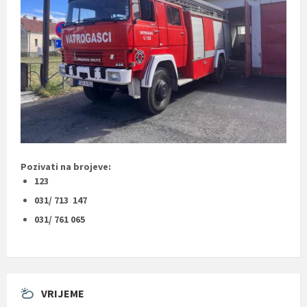
Pozivati na brojeve:
123
031/ 713 147
031/ 761 065
VRIJEME