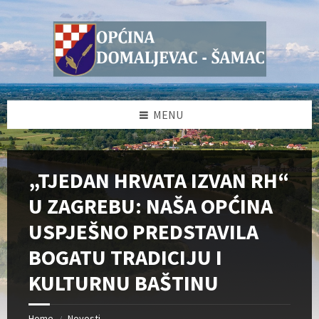
Skip
Skip
Skip
Skip
to
to
to
to
content
left
right
footer
sidebar
sidebar
MENU
„TJEDAN HRVATA IZVAN RH“
U ZAGREBU: NAŠA OPĆINA
USPJEŠNO PREDSTAVILA
BOGATU TRADICIJU I
KULTURNU BAŠTINU
Home
Novosti
/