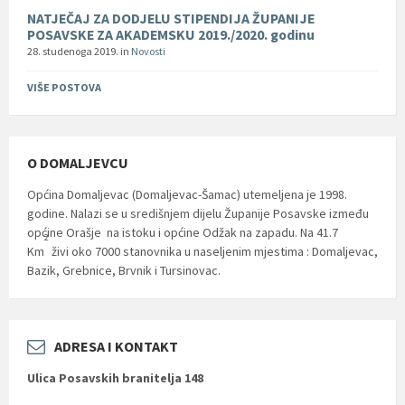
NATJEČAJ ZA DODJELU STIPENDIJA ŽUPANIJE
POSAVSKE ZA AKADEMSKU 2019./2020. godinu
28. studenoga 2019.
in
Novosti
VIŠE POSTOVA
O DOMALJEVCU
Općina Domaljevac (Domaljevac-Šamac) utemeljena je 1998.
godine. Nalazi se u središnjem dijelu Županije Posavske između
općine Orašje na istoku i općine Odžak na zapadu. Na 41.7
2
Km
živi oko 7000 stanovnika u naseljenim mjestima : Domaljevac,
Bazik, Grebnice, Brvnik i Tursinovac.
ADRESA I KONTAKT
Ulica Posavskih branitelja 148