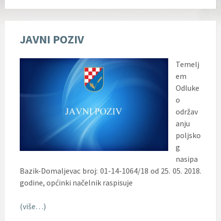
JAVNI POZIV
Temelj
em
Odluke
o
održav
anju
poljsko
g
nasipa
Bazik-Domaljevac broj: 01-14-1064/18 od 25. 05. 2018.
godine, općinki načelnik raspisuje
(više…)