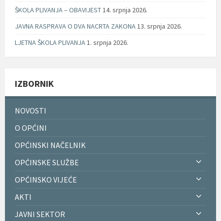
ŠKOLA PLIVANJA – OBAVIJEST
14. srpnja 2026.
JAVNA RASPRAVA O DVA NACRTA ZAKONA
13. srpnja 2026.
LJETNA ŠKOLA PLIVANJA
1. srpnja 2026.
IZBORNIK
NOVOSTI
O OPĆINI
OPĆINSKI NAČELNIK
OPĆINSKE SLUŽBE
OPĆINSKO VIJEĆE
AKTI
JAVNI SEKTOR