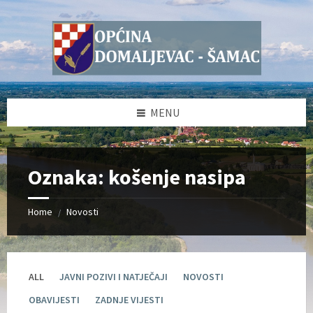
Skip
Skip
Skip
Skip
to
to
to
to
content
left
right
footer
sidebar
sidebar
MENU
Oznaka:
košenje nasipa
Home
Novosti
/
ALL
JAVNI POZIVI I NATJEČAJI
NOVOSTI
OBAVIJESTI
ZADNJE VIJESTI