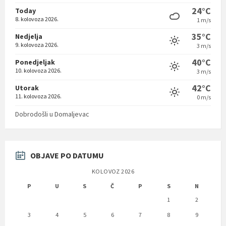
24°C
Today
8. kolovoza 2026.
1 m/s
35°C
Nedjelja
9. kolovoza 2026.
3 m/s
40°C
Ponedjeljak
10. kolovoza 2026.
3 m/s
42°C
Utorak
11. kolovoza 2026.
0 m/s
Dobrodošli u Domaljevac
OBJAVE PO DATUMU
KOLOVOZ 2026
P
U
S
Č
P
S
N
1
2
3
4
5
6
7
8
9