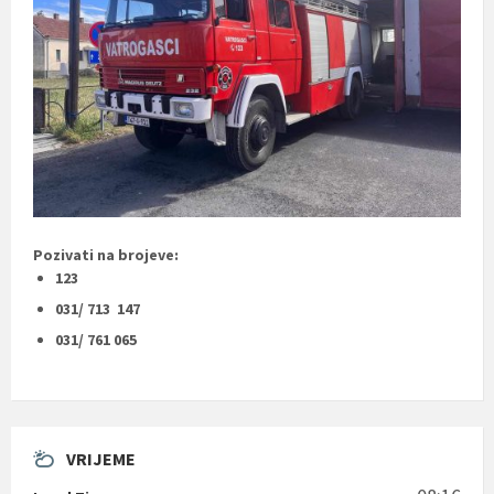
Pozivati na brojeve:
123
031/ 713 147
031/ 761 065
VRIJEME