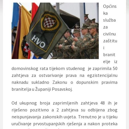
Općins
ka
služba
za
civilnu
zaštitu
i
branit
elje iz
domovinskog rata tijekom studenog je zaprimila 50
zahtjeva za ostvarivanje prava na egzistencijalnu
naknadu sukladno Zakonu o dopunskim pravima
branitelja u Županiji Posavskoj.
Od ukupnog broja zaprimljenih zahtjeva 48 ih je
riješeno pozitivno a 2 zahtjeva su odbijena zbog
neispunjavanja zakonskih uvjeta. Trenutno je u tijeku
uručivanje prvostupanjskih rješenja a nakon proteka