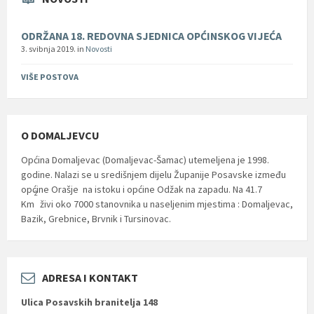
ODRŽANA 18. REDOVNA SJEDNICA OPĆINSKOG VIJEĆA
3. svibnja 2019.
in
Novosti
VIŠE POSTOVA
O DOMALJEVCU
Općina Domaljevac (Domaljevac-Šamac) utemeljena je 1998.
godine. Nalazi se u središnjem dijelu Županije Posavske između
općine Orašje na istoku i općine Odžak na zapadu. Na 41.7
2
Km
živi oko 7000 stanovnika u naseljenim mjestima : Domaljevac,
Bazik, Grebnice, Brvnik i Tursinovac.
ADRESA I KONTAKT
Ulica Posavskih branitelja 148