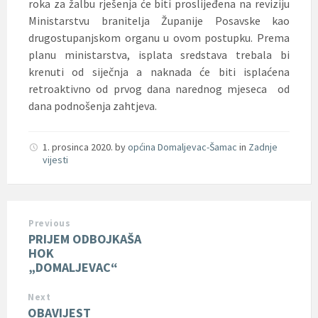
roka za žalbu rješenja će biti proslijeđena na reviziju
Ministarstvu branitelja Županije Posavske kao
drugostupanjskom organu u ovom postupku. Prema
planu ministarstva, isplata sredstava trebala bi
krenuti od siječnja a naknada će biti isplaćena
retroaktivno od prvog dana narednog mjeseca od
dana podnošenja zahtjeva.
1. prosinca 2020.
by
općina Domaljevac-Šamac
in
Zadnje
vijesti
Previous
PRIJEM ODBOJKAŠA
HOK
„DOMALJEVAC“
Next
OBAVIJEST