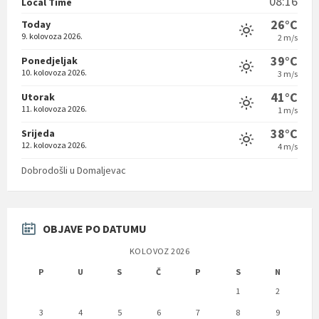
08:16
Local Time
26°C
Today
9. kolovoza 2026.
2 m/s
39°C
Ponedjeljak
10. kolovoza 2026.
3 m/s
41°C
Utorak
11. kolovoza 2026.
1 m/s
38°C
Srijeda
12. kolovoza 2026.
4 m/s
Dobrodošli u Domaljevac
OBJAVE PO DATUMU
KOLOVOZ 2026
P
U
S
Č
P
S
N
1
2
3
4
5
6
7
8
9