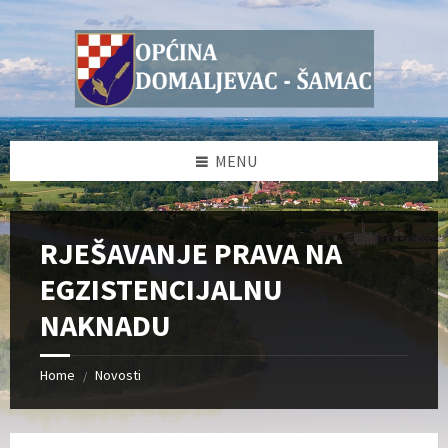
Skip
Skip
Skip
Skip
to
to
to
to
content
left
right
footer
sidebar
sidebar
MENU
RJEŠAVANJE PRAVA NA
EGZISTENCIJALNU
NAKNADU
Home
Novosti
/