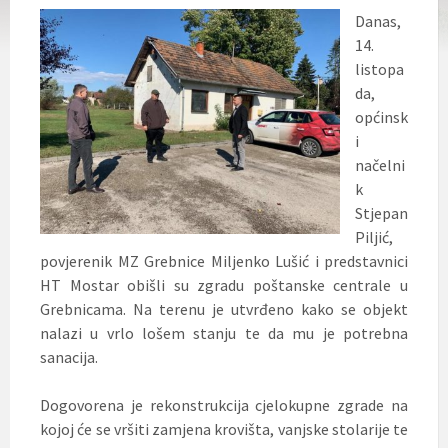
Danas,
14.
listopa
da,
općinsk
i
načelni
k
Stjepan
Piljić,
povjerenik MZ Grebnice Miljenko Lušić i predstavnici
HT Mostar obišli su zgradu poštanske centrale u
Grebnicama. Na terenu je utvrđeno kako se objekt
nalazi u vrlo lošem stanju te da mu je potrebna
sanacija.
Dogovorena je rekonstrukcija
cjelokupne zgrade na
kojoj će se vršiti zamjena krovišta, vanjske stolarije te