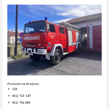
Pozivati na brojeve:
123
031/ 713 147
031/ 761 065