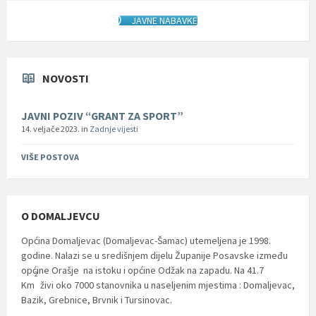
JAVNE NABAVKE
NOVOSTI
JAVNI POZIV “GRANT ZA SPORT”
14. veljače 2023.
in
Zadnje vijesti
VIŠE POSTOVA
O DOMALJEVCU
Općina Domaljevac (Domaljevac-Šamac) utemeljena je 1998.
godine. Nalazi se u središnjem dijelu Županije Posavske između
općine Orašje na istoku i općine Odžak na zapadu. Na 41.7
2
Km
živi oko 7000 stanovnika u naseljenim mjestima : Domaljevac,
Bazik, Grebnice, Brvnik i Tursinovac.