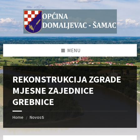
Skip
Skip
Skip
Skip
to
to
to
to
content
left
right
footer
sidebar
sidebar
MENU
REKONSTRUKCIJA ZGRADE
MJESNE ZAJEDNICE
GREBNICE
Home
Novosti
/