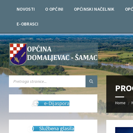
Skip
Skip
Skip
Skip
to
to
to
to
NOVOSTI
O OPĆINI
OPĆINSKI NAČELNIK
OPĆ
content
left
right
footer
sidebar
sidebar
E-OBRASCI
SEARCH:
PRO
e-Dijaspora
Home
/
Službena glasila