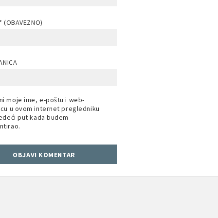
* (OBAVEZNO)
ANICA
i moje ime, e-poštu i web-
icu u ovom internet pregledniku
jedeći put kada budem
tirao.