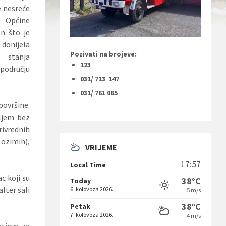
e nesreće
 Općine
n što je
donijela
Pozivati na brojeve:
 stanja
123
 području
031/ 713 147
031/ 761 065
ovršine.
ljem bez
rivrednih
 ozimih),
VRIJEME
17:57
Local Time
c koji su
38°C
Today
lter sali
6. kolovoza 2026.
5 m/s
38°C
Petak
7. kolovoza 2026.
4 m/s
htjeva za