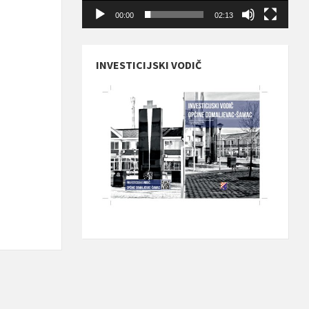
00:00
02:13
INVESTICIJSKI VODIČ