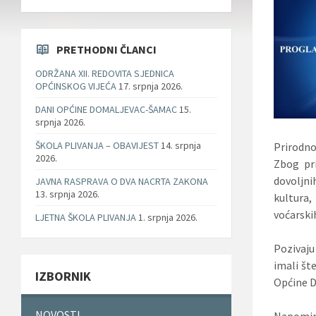
PRETHODNI ČLANCI
ODRŽANA XII. REDOVITA SJEDNICA
OPĆINSKOG VIJEĆA
17. srpnja 2026.
DANI OPĆINE DOMALJEVAC-ŠAMAC
15.
srpnja 2026.
ŠKOLA PLIVANJA – OBAVIJEST
14. srpnja
Prirodn
2026.
Zbog pr
dovoljni
JAVNA RASPRAVA O DVA NACRTA ZAKONA
13. srpnja 2026.
kultura,
voćarski
LJETNA ŠKOLA PLIVANJA
1. srpnja 2026.
Pozivaju
imali št
IZBORNIK
Općine D
NOVOSTI
Napominj