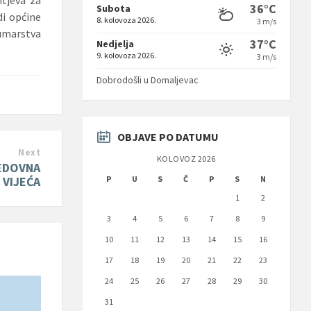
36°C
Subota
di općine
8. kolovoza 2026.
3 m/s
šumarstva
37°C
Nedjelja
9. kolovoza 2026.
3 m/s
Dobrodošli u Domaljevac
OBJAVE PO DATUMU
Next
KOLOVOZ 2026
REDOVNA
P
U
S
Č
P
S
N
 VIJEĆA
1
2
3
4
5
6
7
8
9
10
11
12
13
14
15
16
17
18
19
20
21
22
23
24
25
26
27
28
29
30
31