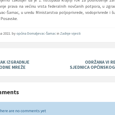
anje prava na većinu vrsta federalnih novčanih potpora, u zgra
ac-Šamac, u uredu Ministarstva poljoprivrede, vodoprivrede i 
 Posavske.
jna 2021.
by
općina Domaljevac-Šamac
in
Zadnje vijesti
AK IZGRADNJE
ODRŽANA VI 
ODNE MREŽE
SJEDNICA OPĆINSKOG
mments
here are no comments yet