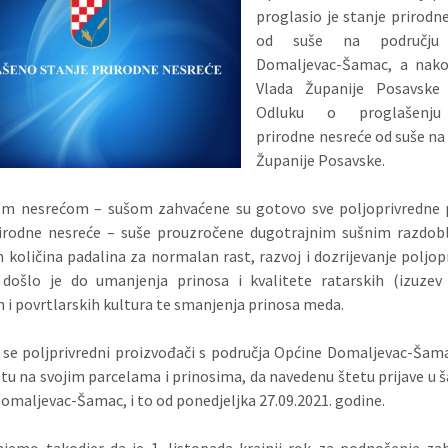
proglasio je stanje prirodn
od suše na području
Domaljevac-Šamac, a nako
Vlada Županije Posavske 
Odluku o proglašenju
prirodne nesreće od suše na
Županije Posavske.
om nesrećom – sušom zahvaćene su gotovo sve poljoprivredne p
irodne nesreće – suše prouzročene dugotrajnim sušnim razdob
h količina padalina za normalan rast, razvoj i dozrijevanje poljop
 došlo je do umanjenja prinosa i kvalitete ratarskih (izuzev
h i povrtlarskih kultura te smanjenja prinosa meda.
 se poljprivredni proizvođači s područja Općine Domaljevac-Šama
etu na svojim parcelama i prinosima, da navedenu štetu prijave u ša
omaljevac-Šamac, i to od ponedjeljka 27.09.2021. godine.
emo takodjer da je 1. listopada krajnji rok za podnošenje za