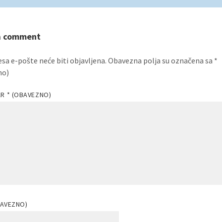
a comment
esa e-pošte neće biti objavljena.
Obavezna polja su označena sa
*
no)
AR
* (OBAVEZNO)
BAVEZNO)