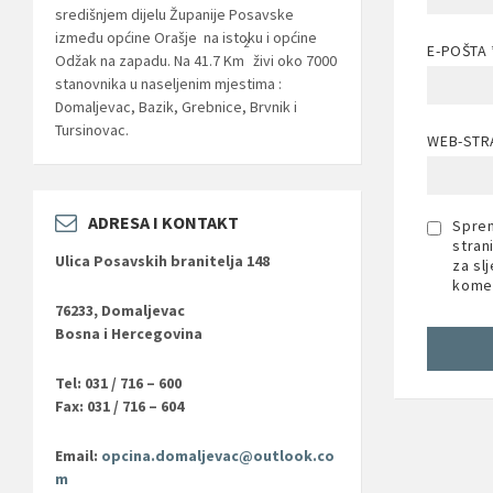
središnjem dijelu Županije Posavske
između općine Orašje na istoku i općine
2
E-POŠTA
Odžak na zapadu. Na 41.7 Km
živi oko 7000
stanovnika u naseljenim mjestima :
Domaljevac, Bazik, Grebnice, Brvnik i
Tursinovac.
WEB-STR
ADRESA I KONTAKT
Sprem
stran
Ulica Posavskih branitelja 148
za sl
komen
76233, Domaljevac
Bosna i Hercegovina
Tel: 031 / 716 – 600
Fax: 031 / 716 – 604
Email:
opcina.domaljevac@outlook.co
m