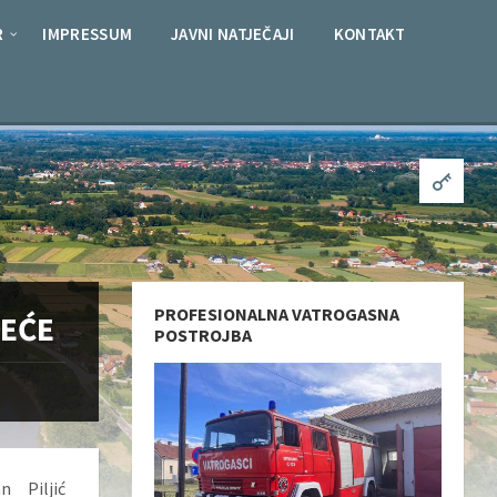
R
IMPRESSUM
JAVNI NATJEČAJI
KONTAKT
PROFESIONALNA VATROGASNA
REĆE
POSTROJBA
n Piljić