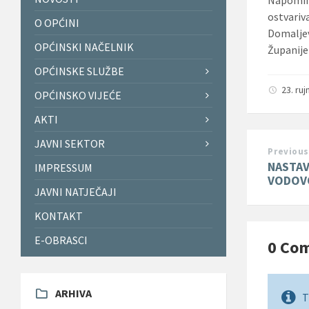
ostvariv
O OPĆINI
Domaljev
OPĆINSKI NAČELNIK
Županije
OPĆINSKE SLUŽBE
23. ru
OPĆINSKO VIJEĆE
AKTI
JAVNI SEKTOR
Previous
NASTAV
IMPRESSUM
VODOV
JAVNI NATJEČAJI
KONTAKT
E-OBRASCI
0 Co
ARHIVA
T