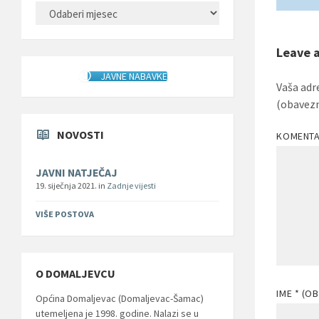
ARHIVA
Leave 
JAVNE NABAVKE
Vaša adr
(obavez
NOVOSTI
KOMENT
JAVNI NATJEČAJ
19. siječnja 2021.
in
Zadnje vijesti
VIŠE POSTOVA
O DOMALJEVCU
IME
* (O
Općina Domaljevac (Domaljevac-Šamac)
utemeljena je 1998. godine. Nalazi se u