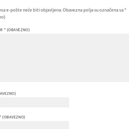
esa e-pošte neće biti objavljena.
Obavezna polja su označena sa
*
no)
AR
* (OBAVEZNO)
BAVEZNO)
* (OBAVEZNO)