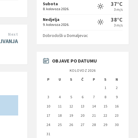
37°C
Subota
8. kolovoza 2026.
3 m/s
38°C
Nedjelja
9. kolovoza 2026.
3 m/s
Next
Dobrodošli u Domaljevac
LIVANJA
OBJAVE PO DATUMU
KOLOVOZ 2026
P
U
S
Č
P
S
N
1
2
3
4
5
6
7
8
9
10
11
12
13
14
15
16
17
18
19
20
21
22
23
24
25
26
27
28
29
30
31