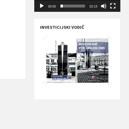
00:00
02:13
INVESTICIJSKI VODIČ