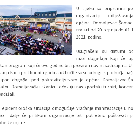
U tijeku su pripremni po
organizaciji obilježava
općine Domaljevac-Šamac
trajati od 20. srpnja do 01.
2021. godine.
Usuglašeni su datumi od
niza događaja koji će up
tan program koji će ove godine biti proširen novim sadržajima. 
vanja kao i prethodnih godina uključile su se udruge s područja naš
kupan događaj pod pokroviteljstvom je općine Domaljevac-Š
nalnu Domaljevačku tkanicu, očekuju nas sportski turniri, koncert
adržaji.
 epidemiološka situacija omogućuje vraćanje manifestacije u n
no i dalje će prilikom organizacije biti potrebno poštovati 
loške mjere.