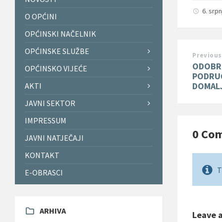
6. srp
O OPĆINI
OPĆINSKI NAČELNIK
OPĆINSKE SLUŽBE
Previous
ODOBRE
OPĆINSKO VIJEĆE
PODRU
DOMAL
AKTI
JAVNI SEKTOR
IMPRESSUM
0 Co
JAVNI NATJEČAJI
KONTAKT
T
E-OBRASCI
ARHIVA
Leave 