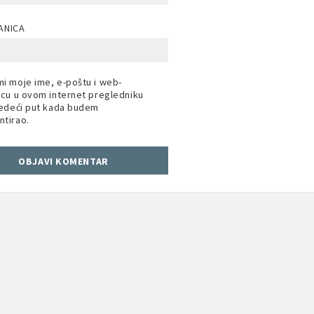
ANICA
i moje ime, e-poštu i web-
icu u ovom internet pregledniku
jedeći put kada budem
tirao.