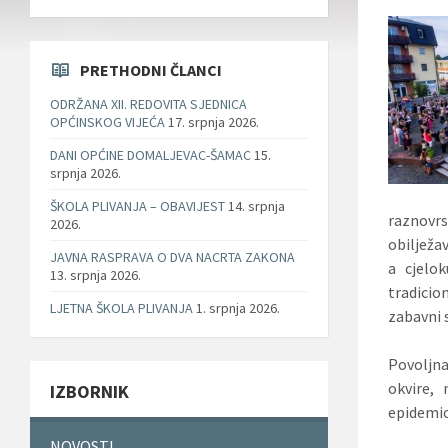
PRETHODNI ČLANCI
ODRŽANA XII. REDOVITA SJEDNICA
OPĆINSKOG VIJEĆA
17. srpnja 2026.
DANI OPĆINE DOMALJEVAC-ŠAMAC
15.
srpnja 2026.
ŠKOLA PLIVANJA – OBAVIJEST
14. srpnja
raznovrs
2026.
obilježa
JAVNA RASPRAVA O DVA NACRTA ZAKONA
a cjelo
13. srpnja 2026.
tradicio
LJETNA ŠKOLA PLIVANJA
1. srpnja 2026.
zabavni s
Povoljna
okvire, 
IZBORNIK
epidemio
NOVOSTI