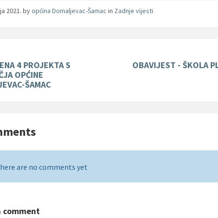
nja 2021.
by
općina Domaljevac-Šamac
in
Zadnje vijesti
NA 4 PROJEKTA S
OBAVIJEST - ŠKOLA P
ČJA OPĆINE
JEVAC-ŠAMAC
mments
here are no comments yet
a comment