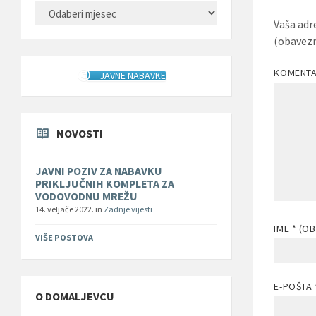
ARHIVA
Vaša adr
(obavez
KOMENT
JAVNE NABAVKE
NOVOSTI
JAVNI POZIV ZA NABAVKU
PRIKLJUČNIH KOMPLETA ZA
VODOVODNU MREŽU
14. veljače 2022.
in
Zadnje vijesti
IME
* (O
VIŠE POSTOVA
E-POŠTA
O DOMALJEVCU