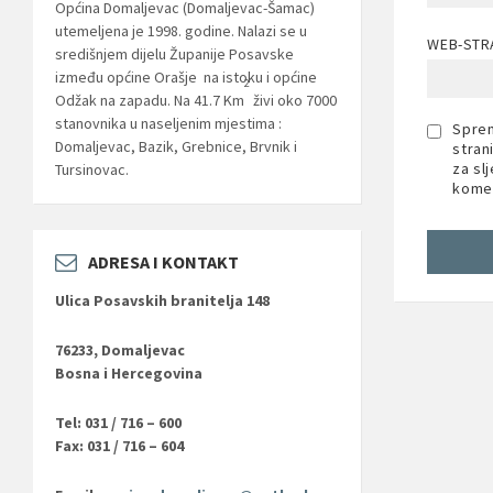
Općina Domaljevac (Domaljevac-Šamac)
utemeljena je 1998. godine. Nalazi se u
WEB-STR
središnjem dijelu Županije Posavske
između općine Orašje na istoku i općine
2
Odžak na zapadu. Na 41.7 Km
živi oko 7000
stanovnika u naseljenim mjestima :
Sprem
Domaljevac, Bazik, Grebnice, Brvnik i
stran
za sl
Tursinovac.
komen
ADRESA I KONTAKT
Ulica Posavskih branitelja 148
76233, Domaljevac
Bosna i Hercegovina
Tel: 031 / 716 – 600
Fax: 031 / 716 – 604