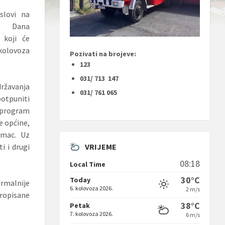
slovi na
nja Dana
 koji će
 kolovoza
Pozivati na brojeve:
123
031/ 713 147
ržavanja
031/ 761 065
otpuniti
U program
e općine,
amac. Uz
VRIJEME
i i drugi
08:18
Local Time
30°C
Today
ormalnije
6. kolovoza 2026.
2 m/s
propisane
38°C
Petak
7. kolovoza 2026.
6 m/s