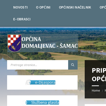
Skip
Skip
Skip
Skip
to
to
to
to
NOVOSTI
O OPĆINI
OPĆINSKI NAČELNIK
OPĆ
content
left
right
footer
sidebar
sidebar
E-OBRASCI
SEARCH:
PRI
OPĆ
e-Dijaspora
Home
/
Službena glasila