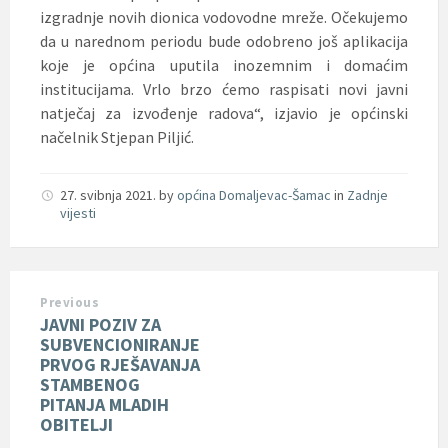
izgradnje novih dionica vodovodne mreže. Očekujemo
da u narednom periodu bude odobreno još aplikacija
koje je općina uputila inozemnim i domaćim
institucijama. Vrlo brzo ćemo raspisati novi javni
natječaj za izvođenje radova“, izjavio je općinski
načelnik Stjepan Piljić.
27. svibnja 2021.
by
općina Domaljevac-Šamac
in
Zadnje
vijesti
Previous
JAVNI POZIV ZA
SUBVENCIONIRANJE
PRVOG RJEŠAVANJA
STAMBENOG
PITANJA MLADIH
OBITELJI