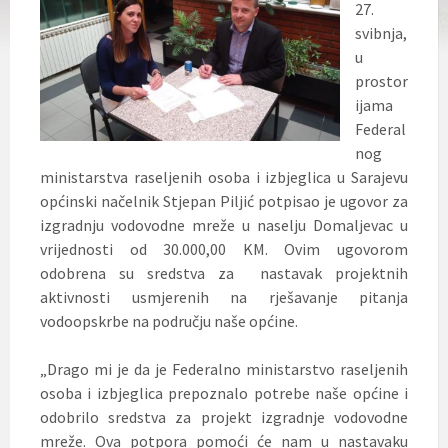
27.
svibnja,
u
prostor
ijama
Federal
nog
ministarstva raseljenih osoba i izbjeglica u Sarajevu
općinski načelnik Stjepan Piljić potpisao je ugovor za
izgradnju vodovodne mreže u naselju Domaljevac u
vrijednosti od 30.000,00 KM. Ovim ugovorom
odobrena su
sredstva za nastavak projektnih
aktivnosti usmjerenih na rješavanje pitanja
vodoopskrbe na području naše općine.
„Drago mi je da je Federalno ministarstvo raseljenih
osoba i izbjeglica prepoznalo potrebe naše općine i
odobrilo sredstva za projekt izgradnje vodovodne
mreže. Ova potpora pomoći će nam u nastavaku