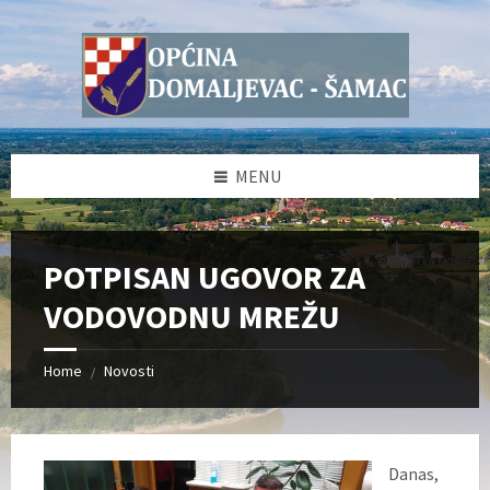
Skip
Skip
Skip
Skip
to
to
to
to
content
left
right
footer
sidebar
sidebar
MENU
POTPISAN UGOVOR ZA
VODOVODNU MREŽU
Home
Novosti
/
Danas,