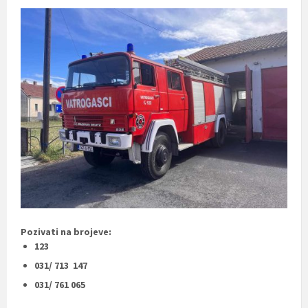
Pozivati na brojeve:
123
031/ 713 147
031/ 761 065