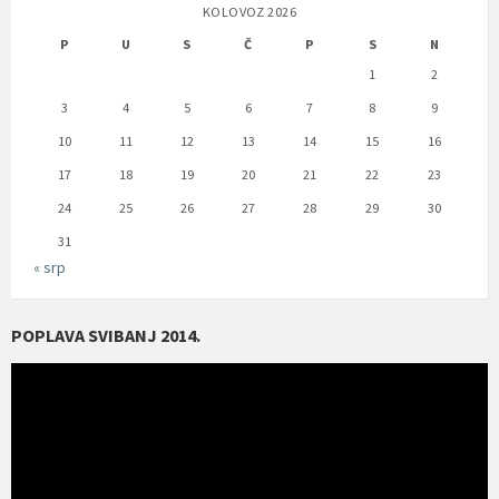
KOLOVOZ 2026
P
U
S
Č
P
S
N
1
2
3
4
5
6
7
8
9
10
11
12
13
14
15
16
17
18
19
20
21
22
23
24
25
26
27
28
29
30
31
« srp
POPLAVA SVIBANJ 2014.
Reproduktor
videozapisa