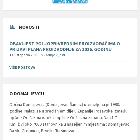
JAVNE NABAVKE
NOVOSTI
OBAVIJEST POLJOPRIVREDNIM PROIZVOĐAČIMA O
PRIJAVI PLANA PROIZVODNJE ZA 2026. GODINU
13. listopada 2025.
in
Zadnje vijesti
VIŠE POSTOVA
O DOMALJEVCU
Općina Domaljevac (Domaljevac-Šamac) utemeljena je 1998.
godine. Nalazi se u središnjem dijelu Županije Posavske između
općine Orašje na istoku i općine Odžak na zapadu. Na 41.7
2
Km
živi oko 7000 stanovnika u naseljenim mjestima : Domaljevac,
Bazik, Grebnice, Brvnik i Tursinovac.